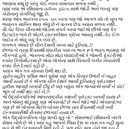
જાણવા મથુ છું પરંતુ કોઈ નક્કર સમાચાર મળતા નથી ..
ઘણા બધા એ રશિયાના
સાથે જોડી અને લખ્યું પણ
ચેર્નીબલ દુર્ઘટના
કોરોનાનું કોગળિયું જુદું છે,
મરણ આંક ભારતના
કરતા પણ જો આગળ વધે તો ખુબ જ
છપના કાળ
ભયાનક સાબિત થાય એવું છે ને વાતના છેડા ક્યાંય મળતા નથી..
વી-ચેટ ઉપર ચીનાઓ જોડેના સંપર્ક કરવા જઈએ છીએ પણ કૈક
ઉટપટાંગ લખે છે એટલે ટ્રાન્સલેશન પ્રોપર આવતું નથી..કેટ ઈઝ
લાઈવ ને એવું બધું કૈક લખે છે..
લગભગ અંધારે છે ચીન દેશની ખબર માટે દુનિયા..!!
છેલ્લા બે ત્રણ દિવસથી ધંધાકીય કામ ના ભાગ રૂપે ભારત ભ્રમણ એ
નીકળ્યો હતો , ભારતના મોટા મોટા ધંધાદારીઓ કે જેમની ફેકટરીઓ
સ્ક્વેર કિલોમીટરમાં છે એવા લોકોના માથે ચિંતાની લકીર ખેંચાયેલી
સ્પષ્ટ રીતે દેખાઈ રહી છે ..
ક્યાંક એક તક ચોક્કસ ઉભી થઇ છે,
યુરોપ સહીત પશ્ચિમ અને પૂર્વમાં પણ એક વિચાર ઉભરી ને બાહર
આવી રહ્યો છે કે એકલા ચીન દેશને આખી દુનિયાનું પ્રોડક્શન
હાઉસ આપણે બનાવી દીધું છે પણ બધુંય એક જગ્યાએ રાખી ને કોઈ
ભૂલ તો નથી થઇ ગઈ ને..!!
જે ઉદ્યોગપતિઓ આંતરરાષ્ટ્રીય કક્ષાની પ્રોડક્ટ બનવી રહ્યા છે
અને જેમનું થોડુંઘણું પણ એક્સપોર્ટ છે અને જોડે જોડે એક્સપોઝર
પણ છે એ લોકોના મેઈલ બોક્સ છેલ્લા ચાર દિવસથી નવી નવી
ઈન્કવાયરીથી રીતસર છલકાઈ રહ્યા છે..
એક ઉદ્યોગપતિના બેઠ્ઠા શબ્દો મુકું તો “ સેશવભાઈ (શૈશવની બદલે
સેશવ બોલે છે એ ) ક્યા કહું આપકો જિસ દેશ કા નામ તક નહી સુના
વહાં સે ભી ઈન્કવાયરી મિલ રહી હૈ..પતા નહિ ક્યા હોને જા રહા હૈ ..