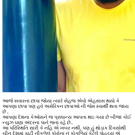
આજે સવારના છાપા જોયા ત્યારે સેહજ એવો એહસાસ થયો કે
આપણા છાપા પણ હવે અમેરિકન છાપાઓ ની જેમ સ્વાર્થી થતા જાય
છે ,
આપણા દેશના કેઓસને જ પ્રાધાન્ય આપતા થઇ ગયા છે બીજા કોઈ
ન્યુઝ ઘણા અંદરના પાને જતા રહે છે..
આ પરિસ્થિતિ સારી કે નહિ એ ખબર નથી, પણ હું થોડાક દિવસોથી
ચીન દેશમાં ફાટી નીકળેલું કોરોના નું કોગળિયું કેટલે પોહચ્યું એ