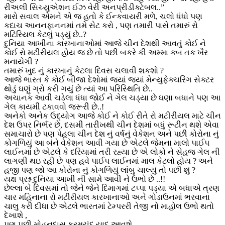
રીઅલી સિચ્યુએશન ઈઝ વેરી અનપ્રીડીક્ટેબલ..”
મારો સવાલ એમને એ જ હતો કે ઈન્કવાયરી મળે, ચલો ધંધો પણ
કદાચ આનનફાનનમાં તમે સેટ કરો , પણ તમારી પાસે તમારું રો
મટિરિયલ કેટલું પડ્યું છે..?
દુનિયા આખીના કારખાનાઓમાં આજે ચીન દેશથી આવતું કોઈ ને
કોઈ રો મટીરીયલ હોય જ છે તો પછી બકરે કી અમ્મા કબ તક ખૈર
મનાયેગી ?
તમારું ખુદ નું કારખાનું કેટલા દિવસ ચલાવી શકશો ?
આજે ભારત કે કોઈ બીજા દેશોમાં જ્યાં જ્યાં મેન્યુફેક્ચરિંગ સેક્ટર
થોડું ઘણું ગ્રો કરી ગયું છે ત્યાં આ પરિસ્થિતિ છે..
અચાનક આવી ચડેલા ધંધા જોઈ ને ગેલ ચડ્યા છે ઘણા બધાને પણ આ
ગેલ કાયમી ટકાવવો જરૂરી છે..!
અનેકો અનેક ઉદ્યોગ આજે કોઈ ને કોઈ રીતે રો મટીરીયલ માટે ચીન
દેશ ઉપર નિર્ભર છે, દસમી તારીખથી ચીન દેશમાં બધું રૂટીન થશે એવા
સમાચારો છે પણ પેહલા ચીન દેશ નું વર્ષનું વેકેશન અને પછી કોરોના નું
કોગળિયું આ બંને વેકેશન આવી ગયા છે એટલે જેમના માલો પાઈપ
લાઈનમાં છે એટલે કે દરિયામાં તરી રહ્યા છે એ લોકો ને સેહજ ગેલ ની
લાગણી થઇ રહી છે પણ હવે પાઈપ લાઈનમાં માલ કેટલો હોય ? અને
હજી પણ જો આ કોરોના નું કોગળિયું લાંબુ ચાલ્યું તો પછી શું ?
યક્ષ પ્રશ્ન દુનિયા આખી ની સામે આવી ને ઉભો છે ..!!
છેલ્લા બે દિવસમાં તો જેને જેને દિમાગમાં ટપ્પા પડ્યા એ બધાએ ત્રણ
ચાર મહિનાના રો મટીરીયલ કારખાનાઓ અને ગોડાઉનમાં ભરવાના
ચાલુ કરી દીધા છે એટલે ભારતમાં ટેમ્પરરી તેજી નો માહોલ ઉભો થતો
દેખાશે ,
પણ પછી મોહનદાસ કરમચંદ યાદ આવશે ..