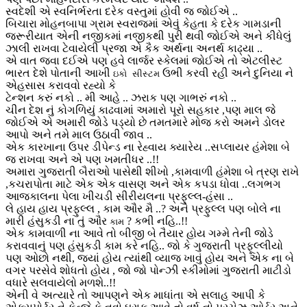
સ્વદેશી એ સ્વનિર્ભરતા દરેક વસ્તુમાં હોવી જ જોઈએ ..
બિચારા મોહનબાપા ગ્રામ સ્વરાજમાં એવું કેહતા કે દરેક ગામડાની
જરૂરીયાત એની નજીકમાં નજીકથી પુરી થવી જોઈએ અને કીધેલું
ઝાલી રાખવા ટેવાયેલી પ્રજા એ કૈક અર્થના અનર્થ કાઢ્યા ..
એ વાત જવા દઈએ પણ હવે લાર્જર સ્કેલમાં જોઈએ તો એટલીસ્ટ
ભારત દેશે પોતાની આખી
ઉભી કરવી રહી અને દુનિયા ને
ઇકો સીસ્ટમ
એહસાસ કરાવવો રહ્યો કે
ટેન્શન કરું નકો .. મી આહે .. ઝરાક પણ ગાભરું નકો ..
ચીન દેશ નું કોગળિયું કાઢવામાં અમારો પૂરો સહકાર ,પણ માલ જે
જોઈએ એ અમારી જોડે પડ્યો છે તમતમારે મોજ કરો અમને ડોલર
આપો અને તમે માલ ઉઠાવી જાવ ..
એક કારખાના ઉપર ડીપેન્ડ ના રેહ્વાય ક્યારેય ..સપ્લાયર હંમેશા બે
જ રાખવા અને એ પણ ખમતીધર ..!!
અમારા ગુજરાતી બૈરાઓ પાસેથી શીખો ,કામવાળી હંમેશા બે ત્રણ રાખે
,કચરાપોતા માટે એક એક વાસણ અને એક કપડા ધોવા ..લગભગ
આજકાલના પેલા ખીચડી સીરીયલના પ્રફુલ્લ-હંસા ..
લે હાય હાય પ્રફુલ્લ , કામ ઔર મૈ ..? અને પ્રફુલ્લ પણ બોલે ના
મારી હંસુકડી ના તું ઔર
? કભી નહિ..!!
કામ
એક કામવાળી ના આવે તો બીજી બે તૈયાર હોય ગમ્મે તેની જોડે
કરાવવાનું પણ હંસુકડી કામ કરે નહિ.. જો કે ગુજરાતી પ્રફૂલ્લીયો
પણ ઓછો નથી, જ્યાં હોય ત્યાંથી વ્યાજ ખાવું હોય અને એક ના બે
વગર પરસેવે શોધતો હોય , જો જો પોન્ઝી સ્કીમોમાં ગુજરાતી માટીડો
વધારે સલવાયેલો મળશે..!!
એની વે અત્યારે તો આપણને એક માધાંતા એ સલાહ આપી કે