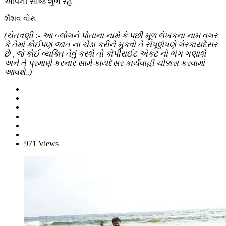
આપની સાંજ શુભ રહે
શૈશવ વોરા
(ચેતવણી :- આ બ્લોગને પોતાના નામે કે પછી મૂળ લેખકના નામ વગર
કે તેમાં કોઈપણ જાત ના ચેડા કરીને મુકવો તે સંપૂર્ણપણે ગેરકાયદેસર
છે , જે કોઈ વ્યક્તિ તેવું કરશે તો કોપીરાઈટ એકટ નો ભંગ ગણાશે
અને તે પ્રમાણે કરનાર સામે કાયદેસર કાર્યવાહી ચોક્કસ કરવામાં
આવશે..)
971 Views