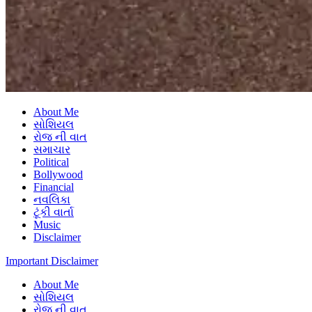
About Me
સોશિયલ
રોજ ની વાત
સમાચાર
Political
Bollywood
Financial
નવલિકા
ટૂંકી વાર્તા
Music
Disclaimer
Important Disclaimer
About Me
સોશિયલ
રોજ ની વાત