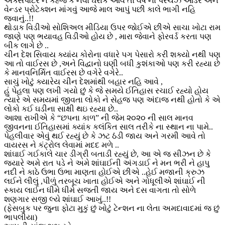
એક્સપોર્ટર ને કેહ્જે કે નવો ઘરાક આવે તો વર્ષ નો પરચેઝ ઓર્ડર અને
વેન્ડર પ્રોટેક્શન માંગવું આજે માલ આપું પછી કાલે ભાગી નહિ
જવાનું..!!
થોડાક વિડીઓ સોશિઅલ મીડિયા ઉપર જોઈએ છીએ સાચા ખોટા રામ
જાણે પણ ભયાવહ વિડીઓ હોય છે , મારા જેવાને ફોરવર્ડ કરતા પણ
બીક લાગે છે ..
ચીન દેશ સિવાય ક્યાંય કોરોના વધારે પગ પેસારો કરી શક્યો નથી પણ
આ તો વાઈરસ છે ,અને વિદ્વાનો ઘણી બધી કુશંકાઓ પણ કરી રહ્યા છે
કે માનવનિર્મિત વાઈરસ છે વગેરે વગેરે..
સાચું ખોટું ક્યારેય ચીન દેશમાંથી બહાર નહિ આવે ,
હું પેહલા પણ લખી ગયો છું કે જે સમયે ઈતિહાસ રચાઈ રહ્યો હોય
ત્યારે એ સમયમાં જીવતા લોકો ને સેહજ પણ અંદાજ નથી હોતો કે એ
લોકો કઈ ઘડીના સાક્ષી થઇ રહ્યા છે..
આશા રાખીએ કે “છપના કાળ” ની જેમ ૨૦૨૦ ની સાલ માનવ
જીવનના ઈતિહાસમાં ક્યાંક કલંકિત સાલ તરીકે ના સ્થાન ના પામે..
પેહલીવાર એવું થઈ રહ્યું છે કે ઝટ ઠંડી જાય અને ગરમી આવે તો
વાયરસ ને કંટ્રોલ લેવામાં મદદ મળે ..
શાંઘાઈ ગઈકાલે ચાર ડીગ્રી બતાડી રહ્યું છે, આ એ જ સીઝન છે કે
જયારે અમે રાત પડે ને અમે શાંઘાઈની અંગડાઈ ને મન ભરી ને હાપુ
નદી ને કાઠે ઉભા ઉભા માણતા હોઈએ છીએ ..હેઈ મજાની ક્રુઝ
લઈને લીલું ,પીળું તરબૂચ ખાતા હોઈએ અને ગોધૂલીએ શાંઘાઈ ની
સ્કાય લાઈન ધીમે ધીમે સજતી જાય અને દસ વાગતા તો સોળે
શણગાર સજી લ્યે શાંઘાઈ આખું..!!
(ફેસબુક પર જુના ફોટા મુકું છું ખોટું ટેન્શન ના લેતા અમદાવાદમાં જ છું
ભાપલીયા)