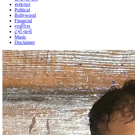
સમાચાર
Political
Bollywood
Financial
નવલિકા
ટૂંકી વાર્તા
Music
Disclaimer