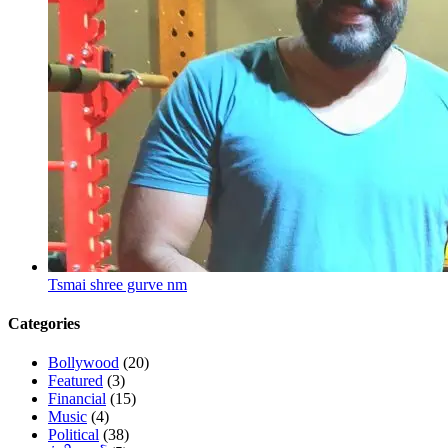
Tsmai shree gurve nm
Categories
Bollywood
(20)
Featured
(3)
Financial
(15)
Music
(4)
Political
(38)