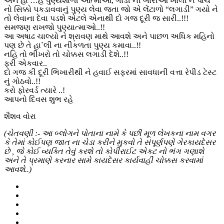
અને હા …હે પુણ્યશાળી આત્માઓ, ગાડી ની બારીઓ ખોલી ને પાંચ
નો સિક્કો પકડાવવાનું પુણ્ય લેવા જતા જો એ લેંટાળો “લગાડી” ગયો ને
તો લેવાના દેવા પડશે એટલે એનાથી દો ગજ દૂરી જ સારી..!!!
સમજણ રાખજો પુણ્યાત્માઓ..!!
આ અષાઢ ચાલ્યો ને શ્રાવણ માથે આવશે અને પાછળ અધિક મહિનો
પણ છે તે હા`લી ના નીકળતા પુણ્ય કમાવા..!!
નહિ તો ભીખરો તો ચોક્કસ લગાડી દેશે..!!
ફરી એકવાર..
દો ગજ કી દૂરી ભિખારીથી ને હવાઈ સફરમાં સાવધાની વત્તા રેપીડ ટેસ્ટ
નું ગોઠવો..!!
કરો ફોરવર્ડ ત્યારે ..!
આપનો દિવસ શુભ રહે
શૈશવ વોરા
(ચેતવણી :- આ બ્લોગને પોતાના નામે કે પછી મૂળ લેખકના નામ વગર
કે તેમાં કોઈપણ જાત ના ચેડા કરીને મુકવો તે સંપૂર્ણપણે ગેરકાયદેસર
છે , જે કોઈ વ્યક્તિ તેવું કરશે તો કોપીરાઈટ એકટ નો ભંગ ગણાશે
અને તે પ્રમાણે કરનાર સામે કાયદેસર કાર્યવાહી ચોક્કસ કરવામાં
આવશે..)