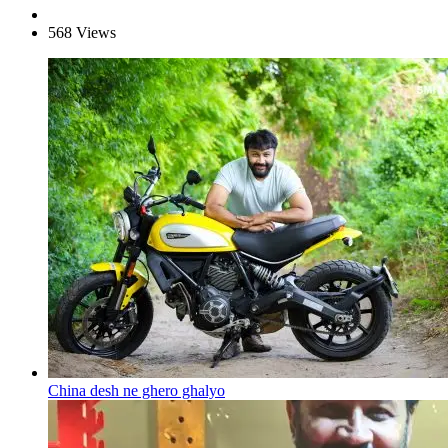
568 Views
China desh ne ghero ghalyo