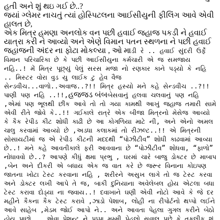
હતી અને શું થઇ ગઈ છે..?
જ્યાં ગ્લેમર નાચતું ત્યાં હોસ્પિટલના આઈસીયુની ફીલિંગ આવે એવી
હાલત છે,
એક મિત્ર હમણા અનલોક વન પછી હવાઈ જહાજ પકડી ને હવાઈ
યાત્રા કરી ને આવ્યો અને એણે વિમાન પતન સ્થળના ને પછી હવાઈ
જહાજની અંદર ના ફોટા મોકલ્યા , ઓ મા
ડી રે .. હવાઈ સુંદરી ઉર્ફે
વિમાન પરિચારિકા છે કે પછી આઈસીયુના કર્મચારી એ જ સમજાય
નહિ..! મેં મિત્ર પૂછ્યું પેલું સરસ મજા નો રણકાર કાને પડ્યો કે નહિ
.. મિસ્ટર વોરા વુડ યુ લાઈક ટુ હેવ વૈજ
સેન્ડવીચ...વાળો..અવાજ..?!! મિત્ર હસ્યો મને કહે સેન્ડવીચ ..?!!
હજજ્ડ બંબ
પાણી પણ નહિ ..!!,
બેસવાનું હલવા ચલવાનું પણ નહિ
,એમાં પણ ભૂલથી છીંક આવે તો તો ગયા કામથી આખું જહાજ તમારી સામે
એવી રીતે જોવે કે..!! ગઈકાલે રાત્રે એક બીજા મિત્રનો મેસેજ આવ્યો
કે કૈક રેપીડ કીટ શોધી કાઢી છે આ કોગળિયા માટે ની, અને એનો અમલ
ચાલુ કરવામાં આવ્યો છે ,અડધા કલાકમાં તો રીઝલ્ટ..!! એ મિત્રની
સોસાયટીમાં જ એ રેપીડ કીટની મદદથી “પોઝીટીવ” શોધી કાઢવામાં આવ્યા
છે..! મને કહે આવતીકાલે ફરી આવવાના છે “પોઝીટીવ” શોધવા, “ફાળો”
નોધાવવો છે..? આપણે કીધું ક્ષમા પ્રભુ , ઘરમાં ચારે બાજુ ડોક્ટર છે માબાપ
,બેન અને દીકરી એ બધાય એક જ વાત કરે છે જરૂર વિનાના કોઇપણ
જાતના ખોટા ટેસ્ટ કરવાના નહિ , શરીરને અસુખ લાગે તો જ ટેસ્ટ કરવા
અને ડોક્ટર લખી આપે તે જ, બાકી દુનિયાના અવેલેબલ હોય એટલા બધા
ટેસ્ટ કરાવા દોડ્યા ના જવાય..! દવાખાને ઘણી એવી નોટો આવે કે જે દર
મહીને કૈકના કૈક ટેસ્ટ કરાવે ,ઝાડો પેશાબ, લોહી ના રીપોર્ટનો થપ્પો લઈને
આવે સાહેબ ,મેડમ જોઈ આપો ને.. અને આવતા પેહલા ગુગલ કરીને બેઠો
હોય પાછો .. એવા પેશન્ટ ને પપ્પા મમ્મી પેહલો સવાલ પૂછે કે તકલીફ શું