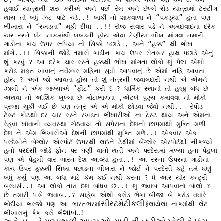
હવાઈ યાત્રાથી શરુ કરીએ અને પછી રેલ અને છેલ્લે રોડ યાત્રામાં ટેસ્ટીંગ
થાય તો બધું ઝટ પાટે ચડે..! બાકી તો શાકવાળા ને “પકડ્યા” હતા પણ
ભીખારા ને “રખડતા” મૂકી દીધા ..!! રોજ સવાર પડે ને અમદાવાદના દરેક
ચાર રસ્તે લેંટ નાકમાંથી લબડતી હોય એવા ટેણીયા ભીખ માંગવા તમારી
ગાડીના કાચ ઉપર રૂપિયા નો સિક્કો પછાડે , અને “હક્ક” થી ભીખ
માંગે..!! સિક્કાની જોડે તમારી ગાડીના કાચ ઉપર રીતસર હાથ પછાડે એનું
શું કરવું ? આ દરેક ચાર રસ્તે હક્કથી ભીખ માંગતા લોકો શું પેલા એશી
કરોડ મફત ખાવાનું નવેંમ્બર મહિના સુધી આપવાનું છે એમાં નહિ આવતા
હોય ? અને જો આવતા હોય તો શું તંત્રની જવાબદારી નથી એ એમને
ઝાલી ને એક જગ્યાએ “ફીટ” કરી દે ? ધાર્મિક સ્થાનો તો હજી બંધ છે
અથવા તો આંશિક ખુલ્લા છે મોટાભાગના ,એટલે પુણ્ય કમાવવા નો મોકો
પ્રજા ચુકી ગઈ છે પણ તંત્ર એ એ મોકો છોડવા જેવો નથી..! રેપીડ
ટેસ્ટ કીટથી દર ચાર રસ્તે રખડતા ભીખારીઓ ના ટેસ્ટ થાય અને એમના
રેહવા ખાવાની વ્યવસ્થા ગોઠવાય તો સપેરાના દેશની છાપમાંથી મુક્તિ મળી
દેશ ને એમ ભિખારીઓ દેશની છાપમાંથી મુક્તિ મળે..! એકવાર એક
પરદેસીને બેંગ્લોર એરપોર્ટ ઉપરથી લઈને ટેક્ષીમાં બેંગ્લોર એરપોર્ટથી નીકળ્યો
હતો પરદેસી જોડે ફોન પર ઘણી વાતો થતી અને પરદેસમાં મળ્યા હતા પેહલા
પણ એ પેહલી વાર ભારત દેશ આવ્યા હતા..! આ રસ્તા ઉપરના ગાડીના
કાચ ઉપર હક્કથી સિક્કા પછાડતા ભીખારા ને જોઈ ને પરદેસી કહે તમે ઘણું
બધું કર્યું પણ આ બધા માટે કેમ કઈ નથી કરતા ? ધે આર યોર કન્ટ્રી
બ્રધર્સ..! આ લોકો તારા દેશ બાંધવ છે..! શું જવાબ આપવાનો બોલો ?
છે તમારી પાસે જવાબ..? સાહેબ એશી કરોડ ભેગા બીજા બે કરોડ વધારે
સીસ્ટમેટીકલી
ભોદીયા ભરજો પણ આ ભારતભરમાં
ફેલાયેલા નાકમાંથી લેંટ
શાબ..!
ભીખારાનું કૈક કરો ભૈ