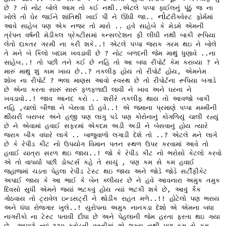
છે ? તો નોટ બોલે આમ તો કઈ નથી..એટલે પપ્પા ફાઈલનું પૂંઠું જ ના
નોટ
ખોલે તો ઘેર જઈને શાંતિથી ખાઈ પી ને ઊંઘી જા..
રીક્વેસ્ટ ફોર્મમાં
આવે સાહેબ પણ એક નજર તો મારો .. હવે સાહેબે કે મેડમે એમની
ત્રેપન વર્ષની મેડીકલ પ્રેક્ટીસમાં કન્સલ્ટેશન ફી લીધી નથી બાકી રૂપિયા
લેતો દાકતર ગરમી ના કરી શકે..! એટલે પપ્પા જરાક ગરમ થઇ ને બોલે
તે મને બે કિલો બદામ ખવડાવી છે ? નોટ બળદની જેમ માથું ધુણાવે ..ના
સાહેબ..! તો પછી તને કઈ છે નહિ તો આ બધા રીપોર્ટ કેમ કરાવ્યા ? ને
મારું માથું શું કામ ખાય છે..? તકલીફ હોય તો રીપોર્ટ હોય, એમનેમ
શોખ ના રીપોર્ટ ? ભલા માણસ આવો સ્વસ્થ છે તો રીપોર્ટના રૂપિયા બગાડે
છે એના કરતા સારું સારું ફળફળાદી લાવી ને ખાવ અને ઘરના ને
ખવડાવો..! જાવ આનંદ કરો .. શરીરે તકલીફ થાય તો આવજો બાકી
નહિ ,ચાલો બીજા ને બેસવા દો હવે..! એ જમાના પ્રમાણે પપ્પા મમ્મીની
થીયરી બરાબર અને હજી પણ લાગુ પડે પણ કોરોનાનું કોગળિયું ચાલી રહ્યું
છે ને એવામાં હવાઈ સફરમાં એકદમ અડી અડી ને બેસવાનું હોય ત્યારે
જરાક બીક વધારે લાગે .. બાજુવાળો લગાડી દેશે તો ..? એટલે મને લાગે
છે કે રેપીડ કીટ નો ઉપયોગ વિમાન પતન સ્થળ ઉપર કરવામાં આવે તો
હવાઈ યાત્રા સરળ થઇ જાય..! જો કે રેપીડ કીટ નો ભરોસો કેટલો કરવો
એ તો વાપર્યા પછી ડોક્ટર્સ કહે તે સાચું , પણ કમ સે કમ હવાઈ
જહાજમાં ચડતા પેહલા રેપીડ ટેસ્ટ થઇ જાય અને જોડે જોડે સર્ટીફીકેટ
અપાઈ જાય કે આ ભાઈ કે બેન ક્લીયર છે ને હવે આવનારા અમુક તમુક
દિવસો સુધી એમને જ્યાં ભટકવું હોય ત્યાં ભટકી શકે છે, આવું કૈક
ગોઠવાય તો ટ્રાવેલ ઇન્ડસટ્રી ને થોડીક રાહત મળે..!! હોટેલો પણ ભરાય
અને ધંધા રોજગાર ખુલે..! યુરોપના અમુક નાનકડા દેશો એ એમના બધા
નાગરીકો ના ટેસ્ટ પતાવી દીધા છે અને પેહલાની જેમ હરતા ફરતા થઇ ગયા
છે, આપણે ત્યાં ૧૩૦ કરોડની વસ્તીમાં એ શક્ય નથી પણ કમ સે કમ