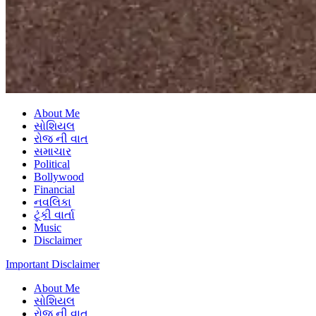
About Me
સોશિયલ
રોજ ની વાત
સમાચાર
Political
Bollywood
Financial
નવલિકા
ટૂંકી વાર્તા
Music
Disclaimer
Important Disclaimer
About Me
સોશિયલ
રોજ ની વાત