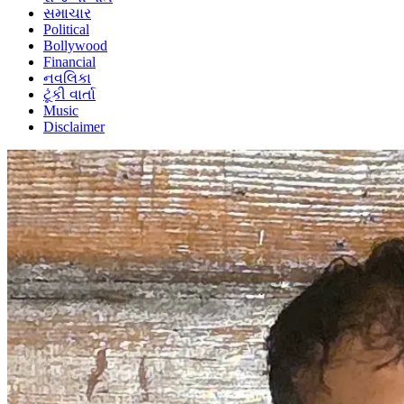
સમાચાર
Political
Bollywood
Financial
નવલિકા
ટૂંકી વાર્તા
Music
Disclaimer