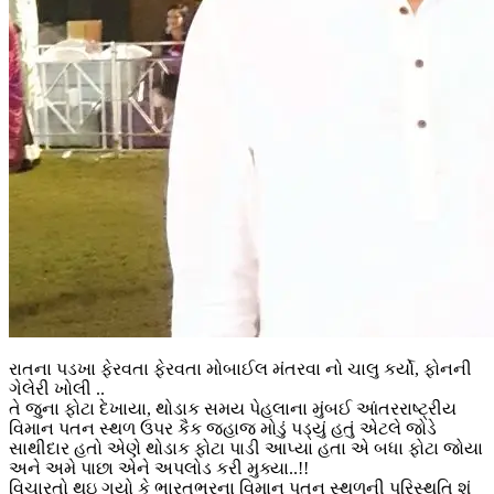
રાતના પડખા ફેરવતા ફેરવતા મોબાઈલ મંતરવા નો ચાલુ કર્યો, ફોનની
ગેલેરી ખોલી ..
તે જુના ફોટા દેખાયા, થોડાક સમય પેહલાના મુંબઈ આંતરરાષ્ટ્રીય
વિમાન પતન સ્થળ ઉપર કૈક જહાજ મોડું પડ્યું હતું એટલે જોડે
સાથીદાર હતો એણે થોડાક ફોટા પાડી આપ્યા હતા એ બધા ફોટા જોયા
અને અમે પાછા એને અપલોડ કરી મુક્યા..!!
વિચારતો થઇ ગયો કે ભારતભરના વિમાન પતન સ્થળની પરિસ્થતિ શું