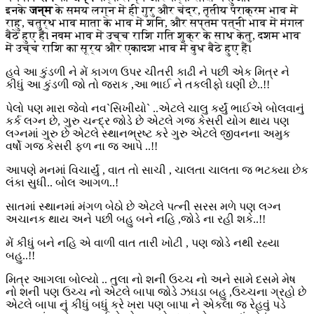
इनके
जन्म
के समय लग्न में ही गुरु और चंद्र, तृतीय पराक्रम भाव में
राहु, चतुर्थ भाव माता के भाव में शनि, और सप्तम पत्नी भाव में मंगल
बैठे हुए हैं। नवम भाव में उच्च राशि गति शुक्र के साथ केतु, दशम भाव
में उच्च राशि का सूर्य और एकादश भाव में बुध बैठे हुए हैं।
હવે આ કુંડળી ને મેં કાગળ ઉપર ચીતરી કાઢી ને પછી એક મિત્ર ને
કીધું આ કુંડળી જો તો જરાક ,આ ભાઈ ને તકલીફો ઘણી છે..!!
પેલો પણ મારા જેવો નવ`સિખીયો` ..એટલે ચાલુ કર્યું ભાઈએ બોલવાનું
કર્ક લગ્ન છે, ગુરુ ચન્દ્ર જોડે છે એટલે ગજ કેસરી યોગ થાય પણ
લગ્નમાં ગુરુ છે એટલે સ્થાનભ્રષ્ટ કરે ગુરુ એટલે જીવનના અમુક
વર્ષો ગજ કેસરી ફળ ના જ આપે ..!!
આપણે મનમાં વિચાર્યું , વાત તો સાચી , ચાલતા ચાલતા જ ભટક્યા છેક
લંકા સુધી.. બોલ આગળ..!
સાતમાં સ્થાનમાં મંગળ બેઠો છે એટલે પત્ની સરસ મળે પણ લગ્ન
અચાનક થાય અને પછી બહુ બને નહિ ,જોડે ના રહી શકે..!!
મેં કીધું બને નહિ એ વાળી વાત તારી ખોટી , પણ જોડે નથી રહ્યા
બહુ..!!
મિત્ર આગલા બોલ્યો .. તુલા નો શની ઉચ્ચ નો અને સામે દસમે મેષ
નો શની પણ ઉચ્ચ નો એટલે બાપા જોડે ઝઘડા બહુ ,ઉચ્ચના ગ્રહો છે
એટલે બાપા નું કીધું બધું કરે ખરા પણ બાપા ને એકલા જ રેહવું પડે