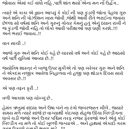
જોવાય એમાં કઈ વાંધો નહિ ,પછી શાંત થયો એના મન નો ઉદ્વેગ..
ત્યારે એ કાકા એ જ્ઞાન આપ્યું કે કોઈ ની પણ કુંડલી જોતા પેહલા ગુરુ
અને શનિ ની પોઝીશન ખાસ જોવી ,જેથી આવી રીતે ભરાઈના જવાય
છેલ્લા સો વર્ષમાં શનિ અને ગુરુનું ગોચર કેમનું હતું એનું ધ્યાન રાખી ને
જ કુંડળી જોવી નહિ તો લોકો આવી પરીક્ષાઓ પણ ઘણી કરશે..!!!
અને ભરાઈ જવાય..!!
વાત સાચી ..!
આજે ગુરુ અને શનિ કોઈ કહે છે ચારસો વર્ષ અને કોઈ કહે છે આઠસો
વર્ષ પછી યુતિમાં આવ્યા છે..!!
જ્યોતિષ શાસ્ત્ર ને બાજુ ઉપર મુકીએ તો પણ ખરેખર ગુરુ અને શનિ
ને એકદમ નજીક આવેલા નિહાળવા નો હજી પણ થોડાક દિવસ સારો
અવસર છે..!!
એ પણ તદ્દન ફ્રી ..!
વળી આકાશ પણ ચોખ્ખું છે ,
હેમંત ઋતુમાં સંધ્યા અને ઉષા બંને ના રંગો જબરજસ્ત ખીલે , જયારે
સમય મળે ત્યારે સાંજે છ વાગ્યાથી કોઇપણ સેહજ ઊંચા બિલ્ડીંગના
ધાબે ચડી જજો અને ઉત્તર પશ્ચિમ તરફ નજર ફેરવજો અને એવું કોઈ
બિલ્ડીંગ ના મળે તો કોઈ ખુલ્લી જગ્યાએ .. અને હાથમાં એકાદો ગરમ
ગરમ ઉકાળો ચૂસકી ભરવા માટે ..!!!