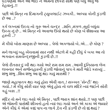
ઘડપણમાં અને આ ભાઈ ને એમના છોકરા સાથે પણ બધું એવું જ
રેહવાનું..!!
પછી એ મિત્ર ના દિમાગની ટ્યુબલાઈટ ઝબકી.. અલ્યા કોની કુંડળી
છે આ ..?
કર્ક લગ્નમાં ઉચ્ચ નો ગુરુ અને ચન્દ્ર ..શનિ ,મંગળ ,સૂર્ય બધુંય
ઉચ્ચ નું છે .. એ મિત્ર નો અવાજ ઉંચો થયો છે કોણ બે શૈશાવ્યા આ
હસ્તી ..?
મેં કીધો બોસ માણસ છે અલ્યા .. પેલો અકળાયો બે..એ… છે કોણ ?
મને લાગ્યું બહુ ખેંચવામાં સાર નથી એટલે મેં કહી દીધું કે બકા આ તો
ભગવાન રામચન્દ્રજીની કુંડળી છે..!!
પેલો રીતસર દુઃખી થઇ ગયો અરે રામ રામ રામ ..આખી દુનિયાના લેખ
લખનાર અને સર્જનહારની કુંડલી જોવાનું પાપ તે મારી જોડે કરાવ્યું ..
શંભુ શંભુ ..શિવ શંભુ આ શું થઇ ગયું મારાથી ?
જાણે મહાપાતક થઇ ગયું હોય એવી વાત..! સખ્ખત `સેન્ટી` થઇ
ગયો..! મેં કીધું સોરી યાર પણ એવું હોય તો ચલ મંદિરે ત્યાં જઈને સોરી
કહું બસ ..!!
મંદિર તો મને લઇ ગયો એ મિત્ર , પછી જરાક શાંત થયો..!! પણ પછી
એ જેમની પાસેથી શીખતો હતો ત્યાં લઇ ગયો અને એ કાકા એ જયારે
એને કીધું કે એમાં કશું પાપ ના લાગે ,દેવ ની કુંડળી છે તો શું થયું ?