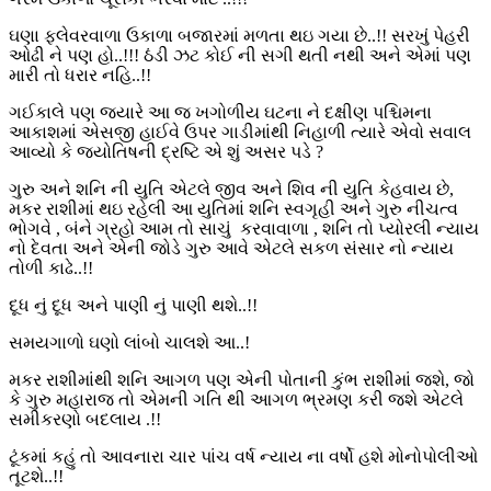
ઘણા ફ્લેવરવાળા ઉકાળા બજારમાં મળતા થઇ ગયા છે..!! સરખું પેહરી
ઓઢી ને પણ હો..!!! ઠંડી ઝટ કોઈ ની સગી થતી નથી અને એમાં પણ
મારી તો ધરાર નહિ..!!
ગઈકાલે પણ જયારે આ જ ખગોળીય ઘટના ને દક્ષીણ પશ્ચિમના
આકાશમાં એસજી હાઈવે ઉપર ગાડીમાંથી નિહાળી ત્યારે એવો સવાલ
આવ્યો કે જ્યોતિષની દ્રષ્ટિ એ શું અસર પડે ?
ગુરુ અને શનિ ની યુતિ એટલે જીવ અને શિવ ની યુતિ કેહવાય છે,
મકર રાશીમાં થઇ રહેલી આ યુતિમાં શનિ સ્વગૃહી અને ગુરુ નીચત્વ
ભોગવે , બંને ગ્રહો આમ તો સાચું કરવાવાળા , શનિ તો પ્યોરલી ન્યાય
નો દેવતા અને એની જોડે ગુરુ આવે એટલે સકળ સંસાર નો ન્યાય
તોળી કાઢે..!!
દૂધ નું દૂધ અને પાણી નું પાણી થશે..!!
સમયગાળો ઘણો લાંબો ચાલશે આ..!
મકર રાશીમાંથી શનિ આગળ પણ એની પોતાની કુંભ રાશીમાં જશે, જો
કે ગુરુ મહારાજ તો એમની ગતિ થી આગળ ભ્રમણ કરી જશે એટલે
સમીકરણો બદલાય .!!
ટૂંકમાં કહું તો આવનારા ચાર પાંચ વર્ષ ન્યાય ના વર્ષો હશે મોનોપોલીઓ
તૂટશે..!!