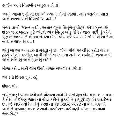
સર્જન અને વિસર્જન બધુય થશે..!!!
આખે આખા દેશો ના દેશ નો ન્યાય તોળી કાઢશે , નહિ જોયેલા સારા
અને ખરાબ બંને દિવસો આવશે..!!
ગભરાવાની જરૂર નથી , અમારે જુના મિત્રોનું વોટ્સ એપ ગ્રુપ છે
શેરબજાર જરાક તૂટે એટલે એક મિત્ર બહુ પેનિક થાય પછી હું એને
પૂછું કે અલ્યા તે કેટલા રોક્યા છે બે પાંચ કરોડ ખરા..? તો બોલે ના રે ના
બે ચાર લાખ માંડ .. !
એવું જ આ અત્યારના ગ્રહો નું છે , જેના પાંચ પચ્ચીસ કરોડ લડતા
હોય એને તકલીફ, બાકી તો લાખ કમાયા નથી ને લખેશરી થયા નથી
એને શનિ શું અને ગુરુ શું નડે ?
મોજ કરો .. મારી જેમ ઉંચી નજર રાખજો સાંજે..!!!
આપનો દિવસ શુભ રહે
શૈશવ વોરા
*(ચેતવણી :- આ બ્લોગને પોતાના નામે કે પછી મૂળ લેખકના નામ વગર
કે તેમાં કોઈપણ જાત ના ચેડા કરીને મુકવો તે સંપૂર્ણપણે ગેરકાયદેસર
છે , જે કોઈ વ્યક્તિ તેવું કરશે તો કોપીરાઈટ એકટ નો ભંગ ગણાશે
અને તે પ્રમાણે કરનાર સામે કાયદેસર કાર્યવાહી ચોક્કસ કરવામાં
આવશે..)*