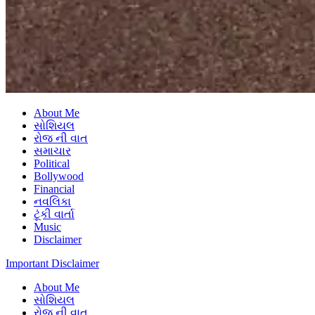
About Me
સોશિયલ
રોજ ની વાત
સમાચાર
Political
Bollywood
Financial
નવલિકા
ટૂંકી વાર્તા
Music
Disclaimer
Important Disclaimer
About Me
સોશિયલ
રોજ ની વાત