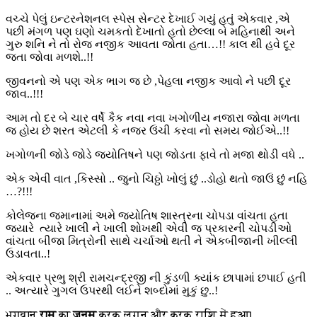
વચ્ચે પેલું ઇન્ટરનેશનલ સ્પેસ સેન્ટર દેખાઈ ગયું હતું એકવાર ,એ
પછી મંગળ પણ ઘણો ચમકતો દેખાતો હતો છેલ્લા બે મહિનાથી અને
ગુરુ શનિ ને તો રોજ નજીક આવતા જોતા હતા…!! કાલ થી હવે દૂર
જતા જોવા મળશે..!!
જીવનનો એ પણ એક ભાગ જ છે ,પેહલા નજીક આવો ને પછી દૂર
જાવ..!!!
આમ તો દર બે ચાર વર્ષે કૈક નવા નવા ખગોળીય નજારા જોવા મળતા
જ હોય છે શરત એટલી કે નજર ઉંચી કરવા નો સમય જોઈએ..!!
ખગોળની જોડે જોડે જ્યોતિષને પણ જોડતા ફાવે તો મજા થોડી વધે ..
એક એવી વાત ,કિસ્સો .. જુનો ચિઠ્ઠો ખોલું છું ..ડોહો થતો જાઉં છું નહિ
…?!!!
કોલેજના જમાનામાં અમે જ્યોતિષ શાસ્ત્રના ચોપડા વાંચતા હતા
જયારે ત્યારે ખાલી ને ખાલી શોખથી એવી જ પ્રકારની ચોપડીઓ
વાંચતા બીજા મિત્રોની સાથે ચર્ચાઓ થતી ને એકબીજાની ખીલ્લી
ઉડાવતા..!
એકવાર પ્રભુ શ્રી રામચન્દ્રજી ની કુંડળી ક્યાંક છાપામાં છપાઈ હતી
.. અત્યારે ગુગલ ઉપરથી લઈને શબ્દોમાં મુકું છુ..!
भगवान
राम
का
जन्म
कर्क लग्न और कर्क राशि में हुआ।