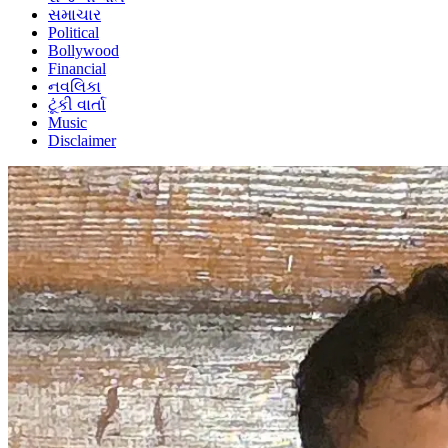
સમાચાર
Political
Bollywood
Financial
નવલિકા
ટૂંકી વાર્તા
Music
Disclaimer