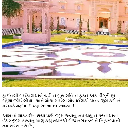
ફાઈનલી ગઈકાલે ધાબે ચડી ને ગુરુ શનિ ને ફક્ત એક ડીગ્રી દૂર
રહેલા જોઈ લીધા , અને મોંઘા માઈલા મોબાઈલથી ૫૦ x ઝૂમ કરી ને
કચકડે મઢ્યા..!! પણ સરખા ના આવ્યા..!!
આમ તો લોક્ડાઉન થયા પછી જીમ જવાનું બંધ થયું ને ઘરના ધાબા
ઉપર જીમ કરવાનું ચાલુ કર્યું ત્યારથી રોજ નભમંડળ ને નિહાળવાની
તક સરસ મળે છે ,