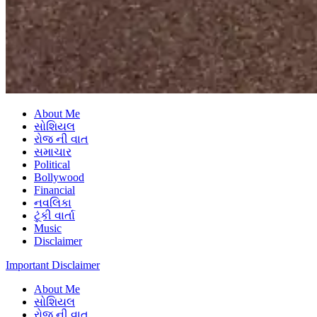
About Me
સોશિયલ
રોજ ની વાત
સમાચાર
Political
Bollywood
Financial
નવલિકા
ટૂંકી વાર્તા
Music
Disclaimer
Important Disclaimer
About Me
સોશિયલ
રોજ ની વાત