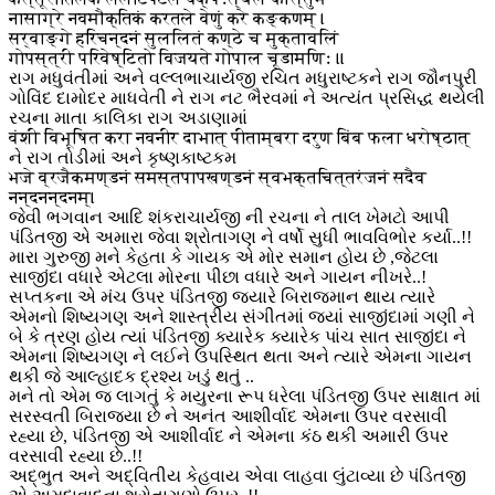
नासाग्रे नवमौक्तिकं करतले वेणुं करे कङ्कणम् ।
सर्वाङ्गे हरिचन्दनं सुललितं कण्ठे च मुक्तावलिं
गोपस्त्री परिवेष्टितो विजयते गोपाल चूडामणिः ॥
રાગ મધુવંતીમાં અને વલ્લભાચાર્યજી રચિત મધુરાષ્ટકને રાગ જૌનપુરી
ગોવિંદ દામોદર માધવેતી ને રાગ નટ ભૈરવમાં ને અત્યંત પ્રસિદ્ધ થયેલી
રચના માતા કાલિકા રાગ અડાણામાં
वंशी विभूषित करा नवनीर दाभात् पीताम्बरा दरुण बिंब फला धरोष्ठात्
ને રાગ તોડીમાં અને કૃષ્ણકાષ્ટકમ
भजे व्रजैकमण्डनं समस्तपापखण्डनं स्वभक्तचित्तरंजनं सदैव
नन्दनन्दनम्‌।
જેવી ભગવાન આદિ શંકરાચાર્યજી ની રચના ને તાલ ખેમટો આપી
પંડિતજી એ અમારા જેવા શ્રોતાગણ ને વર્ષો સુધી ભાવવિભોર કર્યા..!!
મારા ગુરુજી મને કેહતા કે ગાયક એ મોર સમાન હોય છે ,જેટલા
સાજીંદા વધારે એટલા મોરના પીછા વધારે અને ગાયન નીખરે..!
સપ્તકના એ મંચ ઉપર પંડિતજી જયારે બિરાજમાન થાય ત્યારે
એમનો શિષ્યગણ અને શાસ્ત્રીય સંગીતમાં જ્યાં સાજીંદામાં ગણી ને
બે કે ત્રણ હોય ત્યાં પંડિતજી ક્યારેક ક્યારેક પાંચ સાત સાજીંદા ને
એમના શિષ્યગણ ને લઈને ઉપસ્થિત થતા અને ત્યારે એમના ગાયન
થકી જે આલ્હાદક દ્રશ્ય ખડું થતું ..
મને તો એમ જ લાગતું કે મયુરના રૂપ ધરેલા પંડિતજી ઉપર સાક્ષાત માં
સરસ્વતી બિરાજ્યા છે ને અનંત આશીર્વાદ એમના ઉપર વરસાવી
રહ્યા છે, પંડિતજી એ આશીર્વાદ ને એમના કંઠ થકી અમારી ઉપર
વરસાવી રહ્યા છે..!!
અદ્ભુત અને અદ્વિતીય કેહવાય એવા લાહવા લુંટાવ્યા છે પંડિતજી