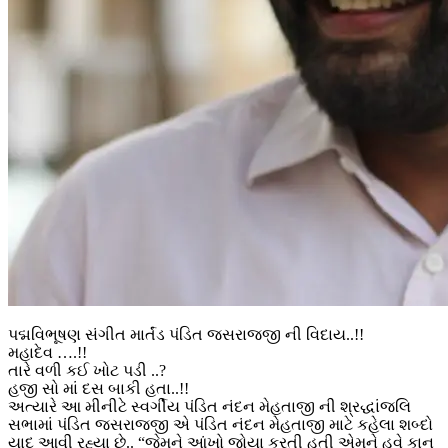
પદ્મવિભૂષણ સંગીત માર્તંડ પંડિત જસરાજજી ની વિદાય..!!
મહાદેવ ….!!
તારે વળી કઈ ખોટ પડી ..?
હજી સો માં દસ બાકી હતા..!!
અત્યારે આ મીનીટે સ્વર્ગીય પંડિત નંદન મેહતાજી ની શ્રદ્ધાંજલિ
સભામાં પંડિત જસરાજજી એ પંડિત નંદન મેહતાજી માટે કહેલા શબ્દો
યાદ આવી રહ્યા છે.. “જેમને આંખો જોયા કરતી હતી એમને હવે કાન