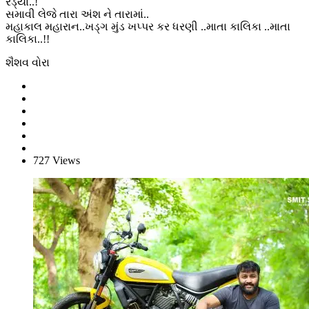
રેડ્યા..!
સમાવી લેજે તારા અંશ ને તારામાં..
મહાકાલ મહારાન..ખડ્ગ મુંડ ખપ્પર કર ધરણી ..માતા કાલિકા ..માતા
કાલિકા..!!
શૈશવ વોરા
727 Views