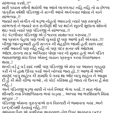
સાંભળ્યા કરશે..!!”
મારી પચાસ વર્ષની થયેલી આ આંખે લાગલગાટ નહિ નહિ તો ય છેલ્લા
પાંત્રીસ વર્ષથી પંડિતજી ને સગ્ગી આંખે અનેકવાર જોયા ને કાને
સાંભળ્યા..!!
જયારે મને સંગીત નો ષડ્જ નોહતો આવડતો ત્યારે પણ રસપૂર્વક
સાંભળતો ને જયારે રાગ રાગીણી થી પર થઈને સૂરની શુધ્ધતા શોધતો
થઇ ગયો ત્યારે પણ પંડિતજી ને સાંભળ્યા..!!
કેટ કેટલીવાર પંડિતજી એ ઈશ્વરના સાક્ષાત્કાર કરાવ્યા..!!
આ પ્રસંગ પેહલા પણ લખી ચુક્યો છું પણ આજે ફરી એકવાર..!!!
બીજી જાન્યુઆરી હતી સપ્તક ની મેહફીલ જામી હતી સાલ યાદ
નથી આવતી પણ નહિ નહિ તો પણ પંદર સત્તર વર્ષ ઓછામાં
ઓછા..રાતના સાડા અગિયાર પોણા બાર નો સુમાર હતો અને પંડિત
જસરાજજી મંચ ઉપર એમનું ગાયન પ્રસ્તુત કરવા બિરાજમાન
થયા..!
શબ્દો વર્ડ ટુ વર્ડ યાદ નથી પણ પંડિતજી એ મંચ પર આસન ગ્રહણ
કરી ને બે હાથ ઊંચા કર્યા અને બોલ્યા જય હો..!! આજ મૈ અભી
સાણંદ બાપુ સાહેબ કી સમાધિ પે ગયા થા ઔર બાપુ સાહેબ ને આજ્ઞા
દી હૈ કી મેરી ચીજ ગાઓ , તો કોઈ કરિશ્મા હો જાય તો ઉનકા હૈ મેરા
નહિ..!
અને પંડિતજી ષડ્જ સાધી ને બંને નિષાદ ભેગા કર્યા..!! મારા જેવા
શીખાઉ નવા નિશાળિયાના ભવાં ચડ્યા .. અલ્યા આ ભરશિયાળે મિંયા
મલ્હાર ..?
પંડિતજી એમના ગુરુકૃપાએ રાગ વિસ્તારી ને જમાવતા ગયા ,અને
ઇન્દ્રદેવથી રેહ્વાયું નહિ..!!!!
આંબાવાડીના એ કાશીરામ અગ્રવાલ હોલ ઉપર અચાનક ઇન્દ્ર