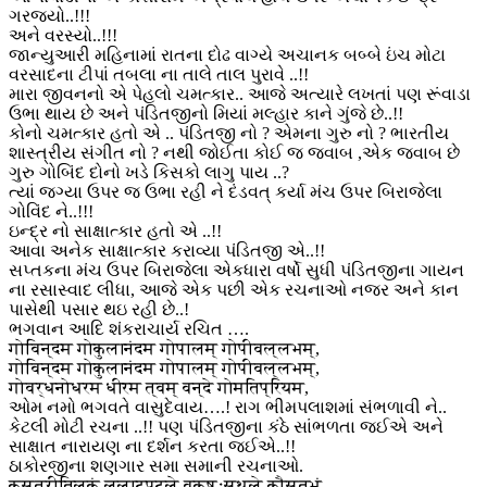
ગરજ્યો..!!!
અને વરસ્યો..!!!
જાન્યુઆરી મહિનામાં રાતના દોઢ વાગ્યે અચાનક બબ્બે ઇંચ મોટા
વરસાદના ટીપાં તબલા ના તાલે તાલ પુરાવે ..!!
મારા જીવનનો એ પેહલો ચમત્કાર.. આજે અત્યારે લખતાં પણ રૂંવાડા
ઉભા થાય છે અને પંડિતજીનો મિયાં મલ્હાર કાને ગુંજે છે..!!
કોનો ચમત્કાર હતો એ .. પંડિતજી નો ? એમના ગુરુ નો ? ભારતીય
શાસ્ત્રીય સંગીત નો ? નથી જોઈતા કોઈ જ જવાબ ,એક જવાબ છે
ગુરુ ગોબિંદ દોનો ખડે કિસકો લાગુ પાય ..?
ત્યાં જગ્યા ઉપર જ ઉભા રહી ને દંડવત્ કર્યા મંચ ઉપર બિરાજેલા
ગોવિંદ ને..!!!
ઇન્દ્ર નો સાક્ષાત્કાર હતો એ ..!!
આવા અનેક સાક્ષાત્કાર કરાવ્યા પંડિતજી એ..!!
સપ્તકના મંચ ઉપર બિરાજેલા એકધારા વર્ષો સુધી પંડિતજીના ગાયન
ના રસાસ્વાદ લીધા, આજે એક પછી એક રચનાઓ નજર અને કાન
પાસેથી પસાર થઇ રહી છે..!
ભગવાન આદિ શંકરાચાર્ય રચિત ….
गोविन्दम गोकुलानंदम गोपालम् गोपीवल्लभम्,
गोविन्दम गोकुलानंदम गोपालम् गोपीवल्लभम्,
गोवर्धनोधरम धीरम त्वम् वन्दे गोमतिप्रियम,
ઓમ નમો ભગવતે વાસુદેવાય….! રાગ ભીમપલાશમાં સંભળાવી ને..
કેટલી મોટી રચના ..!! પણ પંડિતજીના કંઠે સાંભળતા જઈએ અને
સાક્ષાત નારાયણ ના દર્શન કરતા જઈએ..!!
ઠાકોરજીના શણગાર સમા સમાની રચનાઓ.
कस्तूरीतिलकं ललाटपटले वक्षःस्थले कौस्तुभं