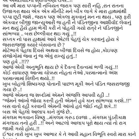
એ અમદાવાદના શ્રોતાગણો ઉપર..!!
આ વર્ષે મારા પપ્પાની તબિયત જરાક પણ સારી નહિ ,રાત રાતના
ઉજાગરા થાય એક એક મીનીટે મને બીક લાગે કે મારા હાથમાંથી
પપ્પા છૂટી જશે , જરાક પણ એકલા મુકવાનું મન ના થાય , પણ ફરી
એકવાર બીજી જાન્યુઆરી જ હતી ને પંડિતજીના આશીર્વાદ લેવાનું
મન થયું હૈયે હામ ભેગી કરી ને પોહચી ગયો રાત્રે ને પંડિતજીને
સાંભળ્યા .. બસ છેલ્લીવાર થઇ ગયું ,,!!
સપ્તક નો પાસ હાથમાં આવે એટલે પેહલું ચેક કરવાનું હોય કે
જસરાજજી ક્યારે બેસવાના છે ?
મોટેભાગે પેહલા દિવસે અથવા બીજા દિવસે જ હોય ,કોઇપણ
સંજોગોમાં જવા નું જ એવું રાખ્યું હતું..!
પણ હવે ..!!??
આજે એવી અનુભૂતિ થાય છે કે દૈવત્વ દૈવત્વમાં ભળી ગયું..!!
કોઈ સાધારણ આત્મા ચોક્કસ નોહતા તેઓ ,પરમાત્માનો અંશ
પરમાત્મામાં વિલીન થયો..!!
ખુબ બોહળો શિષ્યગણ પોતાની પાછળ મૂકી અને પંડિત જસરાજજી
ગયા છે ..!
આજે એમના જ શબ્દોમાં એમને અંજલિ આપવી રહી ..!
“જેમને આંખો જોયા કરતી હતી એમને હવે કાન સાંભળ્યા કરશે..!!”
બસ વાતો રહી કરવાની એમની આંખો હવે જોઈ નહી શકે..!!
બસ એ પેહલો આલાપ કાને ગુંજે છે..
મંગલમ ભગવાન વિષ્ણુ ..મંગલમ ગરુડ ધ્વજા .. મંગલમ પુંડરીકાક્ષ
મંગલાય તનો હરી ..!! અને આટલો આલાપ પૂરો થાય ત્યાં તો રાગ
જામી ગયો હોય..!!
ઈશ્વર તારો ખુબ ખુબ આભાર કે તે આવી મહાન વિભૂતિ સ્વરો મારા કાને