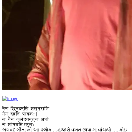
नैनं छिन्दन्ति शस्त्राणि
नैनं दहति पावकः |
न चैनं क्लेदयन्त्य अपो
न शोषयति मरुतः ||
ભગવદ ગીતા નો આ શ્લોક …હજારો વખત છાપા મા વાંચયો …. કોઇ