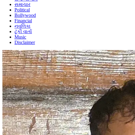
સમાચાર
Political
Bollywood
Financial
નવલિકા
ટૂંકી વાર્તા
Music
Disclaimer