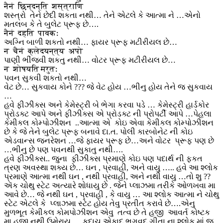
नैनं छिन्दन्ति शस्त्राणि
શસ્ત્રો તેને છેદી શકતા નથી… તેને એટલે કે આત્મા ને …એનો
મતલબ કે તે બુલેટ પ્રૂફ છે….
नैनं दहति पावकः
અગ્નિ બાળી શકતો નથી… ફાયર પ્રૂફ મટીરીયલ છે…
न चैनं क्लेदयन्त्य अपो
પાણી ભીંજવી શકતુ નથી… વોટર પ્રૂફ મટીરીયલ છે…
न शोषयति मरुतः
પવન સુકવી શકતો નથી…
વેટ છે… સુકવાય કોને ??? જે વેટ હોય …ભીનુ હોય તેને જ સુકવાય
…
હવે ફીઝીક્સ અને કેમેસ્ટ્રી બે ભેગા કરવા પડે … કેમેસ્ટ્રી હાર્ડકોર
પ્રોડક્ટ આપે અને ફીઝીક્સ એ પ્રોડક્ટ ની પ્રોપર્ટી આપે …પેહલા
કેમીકલ કોમ્પોઝીશન ..આત્મા એ કોઇ એવા કેમીકલ કોમ્પોઝીશન
છે કે જે તેને બુલેટ પ્રૂફ બનાવે દા.ત. પોલી કારબોનેટ ની કોઇ
એડવાન્સ જનરેશન …જે ફાયર પ્રૂફ છે…અને વોટર પ્રૂફ પણ છે
…ભીનુ છે પણ પવનથી સુકાતુ નથી….
હવે ફીઝીક્સ.. જુના ફીઝીક્સ પ્રમાણે કોઇ પણ પદાર્થ ની ફકત
ત્રણ અવસ્થા શક્ય છે… ઘન , પ્રવાહી, અને વાયુ ….. હવે આ શ્લોક
પ્રમાણે આત્મા નથી ઘન , નથી પ્રવાહી, અને નથી વાયુ …તો શુ ??
ઍક ચોથુ સ્ટેટ અત્યારે શોધાયુ છે . જેને પ્લાઝમા તરીકે ઓળખવા મા
આવે છે… જે નથી ઘન , પ્રવાહી , કે વાયુ … આ શ્લોક આત્મા ને ચોથુ
સ્ટેટ એટલે કે પ્લાઝમા સ્ટેટ હોય તેવુ પ્રતીત કરાવે છે….એનુ
મુળભૂત કેમીકલ કોમપોઝીશન એવુ તત્વ છે તે હજી આવર્ત કોષ્ટક
મા હજી નથી ઉમેરાયુ … કદાચ એકાદ ભગવદ ગીતા ના શ્લોક માં જ