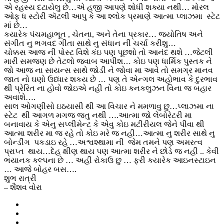
એ રહસ્ય દટાયેલુ છે…એ હજી આપણે શોધી શક્યા નથી… મોરલ
ઓફ ધ સ્ટોરી ઍટલી આપુ કે આ શ્લોક પ્રમાણે આત્મા પ્લાઝમા સ્ટેટ
માં છે…
કયારેક પંચમહાભૂત , ચેતના, અને તેના પ્રકાર… જયોતિષ અને
સંગીત નુ ભગવદ ગીતા સાથે નુ સંધાન ની ચર્ચા કરીશુ…
ચોક્કસ આજ ની પોસ્ટ વિશે કંઇ પણ પૂછશો તો આનંદ થશે …જેટલી
મારી સમજણ છે તેટલો જવાબ આપીશ… કોઇ પણ ધાર્મિક પુસ્તક ને
જો આજ ના સાયન્સ સાથે જોડી ને જોવા મા આવે તો સમગ્ર માનવ
જાત નો ઘણો ઉધ્ધાર શકય છે … પણ તે એન્ગલ અહોભાવ કે દુરભાવ
થી પ્રેરિત ના હોવો જોઇએ નહી તો કોઇ કનકલુઝન વિના જ બહાર
અવાશે….
સાલ ઓગણીસો ઇઠયાસી થી આ વિચાર ને મમળાવુ છુ…પ્લાઝમા ના
સ્ટેટ થી આગળ મગજ જતુ નથી ….આત્મા જો લેબોરેટરી મા
બનાવાય કે એનુ સપ્લીમેન્ટ કે એવુ કોઇ મટીરીયલ જેને પીવા થી
આત્મા શરીર મા જ રહે તો કોઇ મરે જ નહી…આત્મા નુ શરીર સાથે નુ
બોન્ડીંગ પકડાઇ રહે …અશ્વશ્થામા ની જેમ તમને પણ અમરત્વ
પ્રાપ્ત થાય…દેહ ક્ષીણ થાય પણ આત્મા શરીર ને છોડે જ નહી .. કેવી
ભયાનક કલ્પના છે … અહી રોકાઉ છુ … ફરી કયારેક આઇનસ્ટાઇન
… આજે બોહર બસ….
શુભ રાત્રી
– શૈશવ વોરા