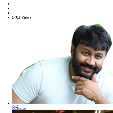
5703 Views
મેળો …..