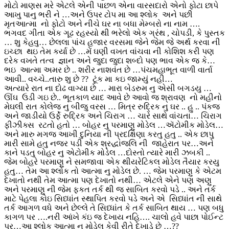
મોટો માણસ મરે એટલે એની પાછળ એના વારસદારો એનો ફોટા છાપે
આખુ પાનુ ભરી ને …અને ઉપર ટોપ મા આ શ્લોક અને પછી
મૃતઆત્મા નો ફોટો અને નીચે ઘર ના બધા મેમ્બરો ના નામ ….
ભગવદ ગીતા એક ગૂઢ રહસ્યો થી ભરેલો એક ગ્રંથ , ચોપડી, કે પુસ્તક
… શુ કેહવુ… છેલલા પાંચ હજાર વરસમા જેને જેમ જે અર્થ કરવા ની
ઇચ્છા થઇ તેમ કર્યા છે …મેં ઘણી વખત વાંચવા ની કોશિશ કરી પણ
દરેક વખતે તત્વ જ્ઞાન અને જુદા જુદા શબ્દો પણ ભાવ એક જ કે…
ભઇ આત્મા અમર છે .. શરીર નાશવંત છે …પંચમહાભૂત વાળી વાર્તા
આવી.. વચ્ચે..તારુ શુ છે ?? ટૂંક મા કઇ જામ્યું નહી…
અત્યારે રાત ના દોઢ વાગ્યા છે … મારા બેડરુમ નુ એસી બગડયુ …
ઊંઘ ઉડી ગઇ છે.. ભૂતકાળ યાદ આવે છે આવો જ શ્રાવણ નો મહીનો
મેઘલી રાત કોલેજ નુ બીજુ વરસ … મિત્ર રુદ્રિક નુ ઘર .. હુ .. પંકજ
અને જાડીયો ઉર્ફે રુદ્રિક અને ચિરાગ … ચારે સાથે વાંચતા… ચિરાગ
ફીઝીક્સ રટતો હતો … બોહર નુ પરમાણુ મોડેલ …ઍટોમીક મોડેલ…
અને મારુ મગજ આખી દુનિયા ની પ્રદક્ષિણા કરતુ હતુ .. એક છાપુ
મારી સામે હતુ નજર પડી એક શ્રદ્ધાંજલિ ની જાહેરાત પર…અને
કાને પડતુ બોહર નુ એટોમીક મોડેલ …દોસ્તો ત્યારે મારી ઝબકી ..
જેમ બોહરે પરમાણુ ને સમજાવા એક થીયરેટિકલ મોડેલ તૈયાર કરયુ
હતુ… તેમ આ શ્લોક તો આત્મા નુ મોડેલ છે. … જેમ પરમાણુ કે એટમ
દેખાતો નથી તેમ આત્મા પણ દેખાતો નથી… એટલે એને પણ અણુ
અને પરમાણુ ની જેમ ફકત તર્ક થી જ સાબિત કરવો પડે .. અને તર્ક
માટે પેહલા કોઇ સિધ્ધાંત સ્થાપિત કરવો પડે અને એ સિધ્ધાંત ની સાથે
તર્ક આગળ વધે અને છેલ્લે તે સિધ્ધાંત કે તર્ક સાબિત થાય … પણ બધુ
કાગળ પર ….નરી આંખે કંઇ જ દેખાય નહિ…. ચાલો હવે પાછા પોઈન્ટ
પર…આ શ્લોક આત્મા નુ મોડેલ કેવી રીતે દેખાડે છે …??