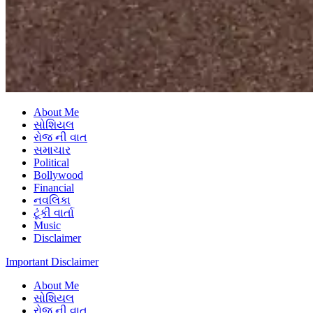
About Me
સોશિયલ
રોજ ની વાત
સમાચાર
Political
Bollywood
Financial
નવલિકા
ટૂંકી વાર્તા
Music
Disclaimer
Important Disclaimer
About Me
સોશિયલ
રોજ ની વાત