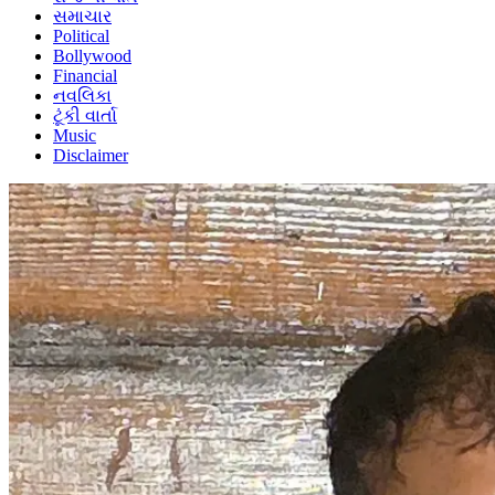
સમાચાર
Political
Bollywood
Financial
નવલિકા
ટૂંકી વાર્તા
Music
Disclaimer