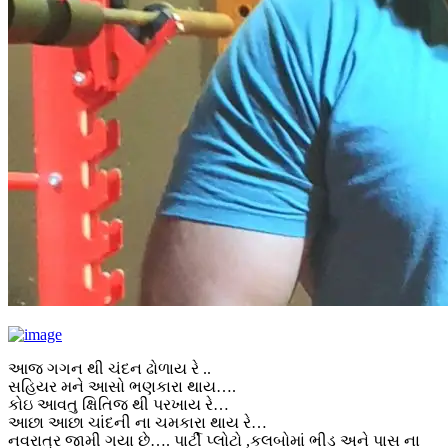
આજ ગગન થી ચંદન ઢોળાય રે ..
સહિયર મને આસો ભણકારા થાય….
કોઇ આવતુ ક્ષિતિજ થી પરખાય રે…
આછા આછા ચાંદની ના ચમકારા થાય રે…
નવરાત્ર જામી ગયા છે…. પાર્ટી પ્લોટો ,કલબોમાં ભીડ અને પાસ ના