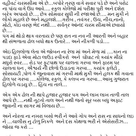
વહીવટ ચરમસીમા એ છે…બપોરે ત્રણ વાગે સવાર પડે છે અને પરોઢ
ના પાંચ વાગે ઉંઘ આવે…. સ્કુલ કોલેજો માં પરીક્ષા પુરી અને દશેરા
બ્રેક અપાયો છે…. છેક સોમવાર સુધી ની રજાઓ છે…. મન મુકી ને
લોકો મહાલે છે અને મહાલશે….ગરીબ , તવંગર , ઉંચ, નીચ,નાનો,
મોટો, કોઇ વરણ ભેદ નથી…. સર્વત્ર આંનંદ ચરમ સીમાએ છવાયો
છે….
પગ માં થોડો થાક વરતાય છે પણ રાત ના નવ ની આરતી અને બહાર
થી સંભળાતા ઢોલ બધો થાક ઉતારે… અને નીકળી પડો….
એઇ હિલલોળા લેતા એ જોબન ના રેલા માં અને મેળા માં ….કાન ના
પડદા ફાડે એવા મોટા લાઉડ સ્પીકરો અને ઘોંઘાટ તો કયાંક મીઠો
મધુરો સ્વર…. રોડ પર ફુટપાથ પર ચાલતા ગરબા અને ફારમ પર
ચાલતા ધન , ઐશ્વર્ય ની છોળો ઉડાડતા ગરબા… કયાંક ફલેટો ,
સોસાયટી ,પોળ કે જુનાવાસ માં ગરબી માથે મુકી અને હલક થી ગવાતા
ઢોલ પર ગરબા ….કોલેજ, સ્કુલ, કે કલબ ના ગરબા…આખુ ગુજરાત
હિલોળે ચડયુ છે… હિંચ ના તાલે…
એક એક ઢોલ ની થાપે હજાર હજાર પગ અને લાખ લાખ તાળી તાલ
આપે છે…..નથી તૂટતો તાલ અને નથી જતો સૂર બસ બધુ અફાટ
જુવાની ના સાગર માં વિલાય છે…
અને નોરતા ના નખરા બસો ભરી ને આવે ગોપ અને રાસ ના સાધનો લઇ
ને …ચાલીસ નુ ટોળુ નિકળે અને દસ કોથળા ભરી ને એસેસરીઝ…
જોયા જ કરો …