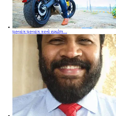
ધ્રુબાંગ ધ્રુબાંગ કરતો રામઢોલ…