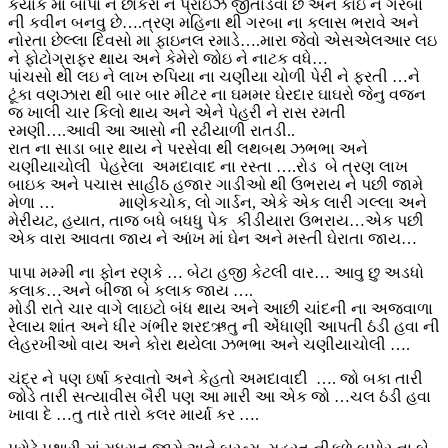
કયાંક મા બાપો ને છોકરા ને પ્રાઇઝ જીતાડવા છે અને કોઇ ને ગરબા
ની કવીન બનવુ છે….ત્રણ મહિના થી ગરબા ના કલાસ ભરાવે અને
નોરતા છેલ્લા દિવસો મા ફાઇનલ રમાડે….મારા જેવો એસએલઆર લઇ
ને ફોટોગ્રાફર થાય અને કેમેરો જોઇ ને નાટક વધે…
પાંચસો થી લઇ ને લાખ રુપિયા ના ચણીયા ચોળી પેરી ને ફરતી …ને
ટૂંકા વણઝારા થી બાર બાર મીટર ના ઘમમર ઘેરદાર ઘાઘરો જેનુ વજન
જ ખાલી ચાર કિલો થાય અને એને પેહરી ને રાસ રમતી
રમણી….આવી આ આસો ની રઢીયાળી રાતડી..
રાત ના સાડા બાર થાય ને પરસેવા થી લથબથ ઝભભા અને
ચણીયાચોલી પેહરેલા અમદાવાદ ના રસ્તા ….રોડ બે ત્રણ લાખ
બાઇક અને પચાસ સાહીઠ હજાર ગાડીઓ થી ઉભરાય ને પછી જામે
મેળા … માણેકચોક, લો ગાર્ડન, એકે એક લારી ગલ્લા અને
મેરીયટ, હયાત, તાજ બધે બધધુ પેક કીડીયારા ઉભરાય…એક પછી
એક વારા આવતા જાય ને આંખ માં ઘેન અને મસ્તી ઘેરાતા જાય…
પાપા મમ્મી ના ફોન રણકે … બેટા હજી કેટલી વાર… આવુ છુ અડધો
કલાક…અને બીજા બે કલાક જાય ….
મોડી રાતે ચાર વાગે લાઇટો બંધ થાય અને આછી ચાંદની ના અજવાળા
રેલાય શાંત અને ધીર ગંભીર શરદઋતુ ની એંધાણી આપતી ઠંડી હવા ની
લેહરખીઓ વાય અને કોરા થયેલા ઝભભા અને ચણીયાચોલી ….
ચંદ્ર ને પણ ઇર્ષા કરવાતો અને કેહતો અમદાવાદી …. જો બકા તારી
જોડે તારી સત્યાવીસ બૈરી પણ આ મારી આ એક જો …ચલ ઠંડી હવા
ખાવા દે …તુ તારે તારો કલર માર્યા કર ….