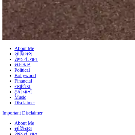
About Me
સોશિયલ
રોજ ની વાત
સમાચાર
Political
Bollywood
Financial
નવલિકા
ટૂંકી વાર્તા
Music
Disclaimer
Important Disclaimer
About Me
સોશિયલ
રોજ ની વાત