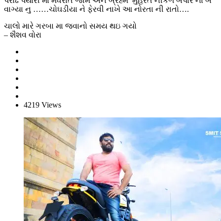
પરોઢે પથારી માં મધરાત જામે અને બ્રહ્મ મુહરત નીકળે બપોર ના બે
વાગ્યા નુ ……ચોઘડીયા ને ફેરવી નાખે આ નોરતા ની રાતો….
ચાલો મારે ગરબા મા જવાનો સમય થઇ ગયો
– શૈશવ વોરા
4219 Views