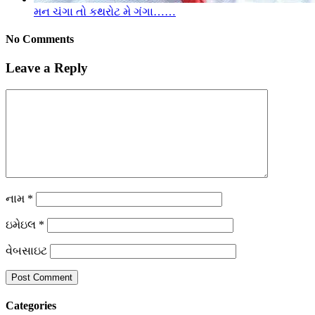
મન ચંગા તો કથરોટ મે ગંગા……
No Comments
Leave a Reply
નામ
*
ઇમેઇલ
*
વેબસાઇટ
Categories