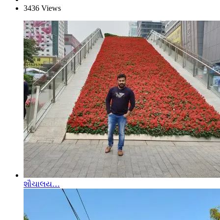
3436 Views
શૌચાલય…