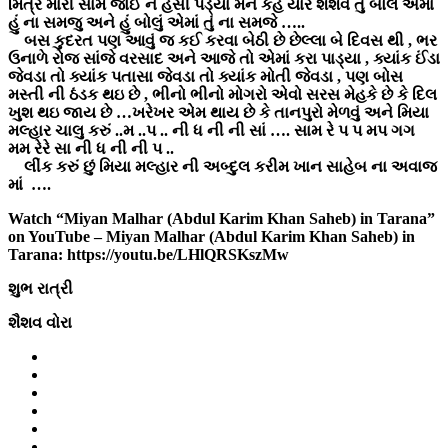
મિત્ર મારી સામે જોઈ ને હસી પડ્યા મને કહે યાર શૈશવ તું બોલે એમાં
હું ના સમજુ અને હું બોલું એમાં તું ના સમજે …..
બસ કુદરત પણ આવું જ કઈ કરવા બેઠી છે છેલ્લા બે દિવસ થી , ભર
ઉનાળે રોજ સાંજે વરસાદ અને આજે તો એમાં કરા પાડ્યા , ક્યાંક ઈંડા
જેવડા તો ક્યાંક પતાસા જેવડા તો ક્યાંક મોતી જેવડા , પણ બોસ
મસ્તી ની ઠંડક થઇ છે , ભીનો ભીનો મોગરો એવો સરસ મેહકે છે કે દિલ
ખુશ થઇ જાય છે …ખરેખર એમ થાય છે કે તાનપુરો મેળવું અને મિયા
મલ્હાર ચાલુ કરું ..મ ..પ .. ની ધ ની ની સાં …. સામ રે પ પ મપ ગગ
મમ રેરે સા ની ધ ની ની પ ..
લીંક કરું છું મિયા મલ્હાર ની અબ્દુલ કરીમ ખાન સાહેબ ના અવાજ
માં ….
Watch “Miyan Malhar (Abdul Karim Khan Saheb) in Tarana”
on YouTube – Miyan Malhar (Abdul Karim Khan Saheb) in
Tarana: https://youtu.be/LHlQRSKszMw
શુભ રાત્રી
શૈશવ વોરા