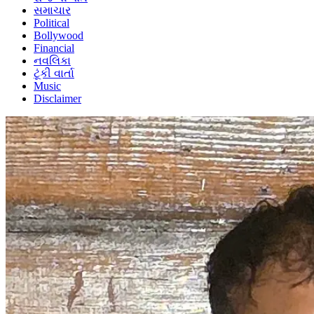
સમાચાર
Political
Bollywood
Financial
નવલિકા
ટૂંકી વાર્તા
Music
Disclaimer