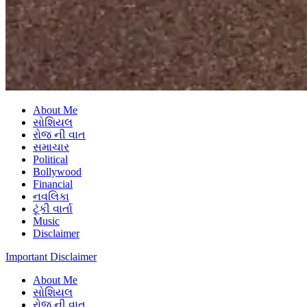
About Me
સોશિયલ
રોજ ની વાત
સમાચાર
Political
Bollywood
Financial
નવલિકા
ટૂંકી વાર્તા
Music
Disclaimer
Important Disclaimer
About Me
સોશિયલ
રોજ ની વાત