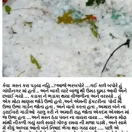
કેવા મસ્ત કરા પડ્યા નહિ ..?આજે ભરબપોરે …ગઈ કાલે બપોરે હું
ગાંધીનગર માં હતો .. અને બાકી ચારે બાજુ થી ઉમડ ઘુમડ આવી અને
છવાઈ ગયો … કડાકા ને ભડાકા થયા વીજળીના અને વરસ્યો .. હું
એક મોટા માણસ જોડે ઉભો હતો ,અને એમની ફેકટરીના પોર્ચ માં
ઉભા ઉભા ગાર્ડન જોતા હતા , અને વાતો કરતા હતા ..અમારા બંને ના
ડ્રાઈવરો ગાડીઓ ચાલુ કરી ને અમારી રાહ જોતા એકદમ એક્શન માં
જ ઉભા હતા …અને મસ્ત ઠંડા પવન ના વાયરા વાયા … એમના મોઢા
માંથી નીકળી ગયું કાલે સવારે ગોલ્ફ રમવા ની મજા પડશે , અને સામે
મેં કીધું અલ્યા આતો બંને નિષાદ ભેગા થઇ ગયા યાર …. પછી એ