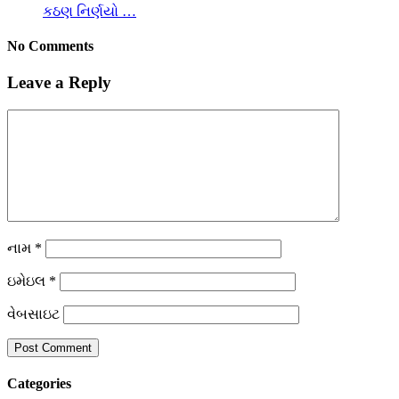
કઠણ નિર્ણયો …
No Comments
Leave a Reply
નામ
*
ઇમેઇલ
*
વેબસાઇટ
Categories