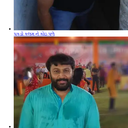
પકડો કલમ ને કોઇ પળે