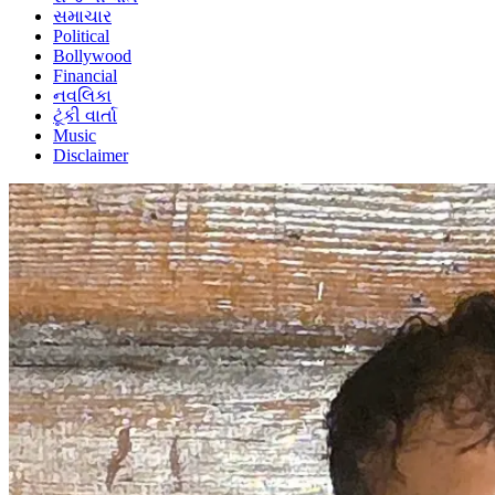
સમાચાર
Political
Bollywood
Financial
નવલિકા
ટૂંકી વાર્તા
Music
Disclaimer