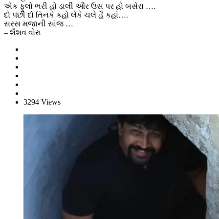
એક ફુલો ભરી હો ડાલી ઔર ઉસ પર હો બસેરા ….
દો પંછી દો તિનકે કહો લેકે ચલે હૈ કહાં….
સરસ મજાની સાંજ …
– શૈશવ વોરા
3294 Views