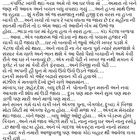
…..કંપલિટ ખાલી થઇ ગયા અમે તો આ ઘર લેવા માં ….અમારા તો બંને
જણ ની આવક અને બચત બધુ વપરાઇ ગયું ….અને હપ્તા માથે ઉભા
જ રહયા … શું કરીશ એ જ સમજાતુ નથી હજી દસ વરસ ના હપ્તા
બાકી છે….અને ખર્ચા તો બાપ રે બાપ વધતા જ જાય છે દર મહીના ની
સાતમી તારીખે તો ઇ એમ આઇ તો આવીને બેંક માં ઉભો જ
હોય….ભાડા ના ઘર માં રેહતા હતા તે સારા હતા….. કંઇ કેટલા બળાપા
…. આવા ..એક બાથરુમ જો તોડવા નો થાય તો પચાસ હજાર ની
ચાકી ચડી જાય છે….ઘર તો બનાવી ને જુવો એટલે ખબર પડશે કે
કેટલા વીસે સો થાય…અને તાવડી ના તેર વાના પુરો ત્યારે સમજાશે કે
સંસાર કેમ ચાલે અને ભાન થશે કે આ પૈસો પૈસો બચાવી ને અમે કેવી
રીતે આ ઘર ને બનાવ્યું છે…એક નવી પેઢી ને ખબર જ નથી મકાન કે
ફલેટ ને ઘર માં કેવી રીતે ફેરવાય…અને બિજી નવી પેઢી ….
યે તો અપની હી ધુન મે ગાયે ઉંચે ઉંચે ઉડતે જાયે….
ઇનકી મસતી કો ઔર બઢાયે સાવન કી યે હવાએ …
મંઝીલ કે મતવાલે દેખો છુને ચલે આસમાંન…
માંબાપ, ઘર ,શહેર,દેશ , બધુ છોડી ને પોતાની ધુન મસતી અને નવા
આકાશ ની શોધ માં ઉડી જાય … દુખ પણ મારુ અને સુખ પણ મારુ
ડાળી પણ મારી અને માળો પણ મારો…
મને સખત ગમે ચકો ચકી બંને એકલા પુના, બેંગલોર, દુબઇ કે બિજા
મોટા સિટી માં એકલા રેહતા હોય…કેવી મજા કરે …એકદમ મેચયોર
થઇ જાય…બંને જણા …બધુ ઓછુ ઓછુ હોય… એક બેડરુમ હોલ
કિચન ..અને તમે જાવ એટલે મરી પડે, નાનુ નાનુ ઘર અને નાનુ રસોડુ
..છ થાળી વાટકા હોય..અને બે ગાદલા એકસ્ટ્રા નાનો નાનો સંસાર
….યાદ કરો તમારી આજુબાજુ પણ આવા કોઇ બહાર થી આવેલા ચકા
ચકી હશે …