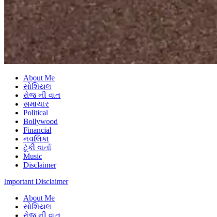
About Me
સોશિયલ
રોજ ની વાત
સમાચાર
Political
Bollywood
Financial
નવલિકા
ટૂંકી વાર્તા
Music
Disclaimer
Important Disclaimer
About Me
સોશિયલ
રોજ ની વાત