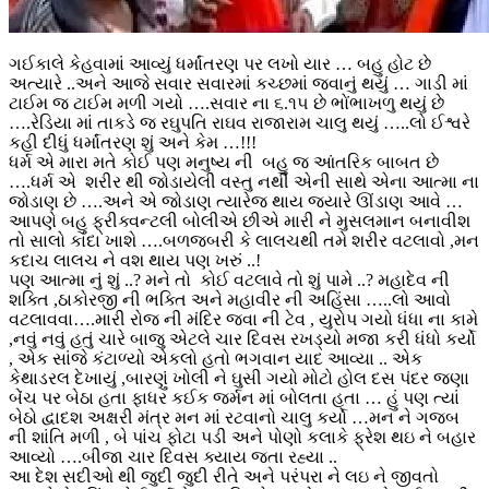
ગઈકાલે કેહવામાં આવ્યું ધર્માંતરણ પર લખો યાર … બહુ હોટ છે
અત્યારે ..અને આજે સવાર સવારમાં કચ્છમાં જવાનું થયું … ગાડી માં
ટાઈમ જ ટાઈમ મળી ગયો ….સવાર ના ૬.૧૫ છે ભોંભાખળુ થયું છે
….રેડિયા માં તાકડે જ રઘુપતિ રાઘવ રાજારામ ચાલુ થયું …..લો ઈશ્વરે
કહી દીધું ધર્માંતરણ શું અને કેમ …!!!
ધર્મ એ મારા મતે કોઈ પણ મનુષ્ય ની બહુ જ આંતરિક બાબત છે
….ધર્મ એ શરીર થી જોડાયેલી વસ્તુ નથી એની સાથે એના આત્મા ના
જોડાણ છે ….અને એ જોડાણ ત્યારેજ થાય જયારે ઊંડાણ આવે …
આપણે બહુ ફ્રીક્વન્ટલી બોલીએ છીએ મારી ને મુસલમાન બનાવીશ
તો સાલો કાંદા ખાશે ….બળજબરી કે લાલચથી તમે શરીર વટલાવો ,મન
કદાચ લાલચ ને વશ થાય પણ ખરું ..!
પણ આત્મા નું શું ..? મને તો કોઈ વટલાવે તો શું પામે ..? મહાદેવ ની
શક્તિ ,ઠાકોરજી ની ભક્તિ અને મહાવીર ની અહિંસા …..લો આવો
વટલાવવા….મારી રોજ ની મંદિર જવા ની ટેવ , યુરોપ ગયો ધંધા ના કામે
,નવું નવું હતું ચારે બાજુ એટલે ચાર દિવસ રખડ્યો મજા કરી ધંધો કર્યો
, એક સાંજે કંટાળ્યો એકલો હતો ભગવાન યાદ આવ્યા .. એક
કેથાડરલ દેખાયું ,બારણું ખોલી ને ઘુસી ગયો મોટો હોલ દસ પંદર જણા
બેંચ પર બેઠા હતા ફાધર કઈક જર્મન માં બોલતા હતા … હું પણ ત્યાં
બેઠો દ્વાદશ અક્ષરી મંત્ર મન માં રટવાનો ચાલુ કર્યો …મન ને ગજબ
ની શાંતિ મળી , બે પાંચ ફોટા પડી અને પોણો કલાકે ફ્રેશ થઇ ને બહાર
આવ્યો ….બીજા ચાર દિવસ ક્યાય જતા રહ્યા ..
આ દેશ સદીઓ થી જુદી જુદી રીતે અને પરંપરા ને લઇ ને જીવતો