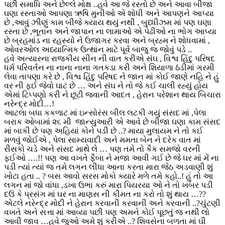
પછી સમાધિ અને છેલ્લે મોક્ષ ..હવે આ જે રસ્તો છે અને આવા બીજા
ઘણા રસ્તાઓ આપણા ઋષિ મુનીઓ એ શોધી અને આપણને આપ્યા
છે ,આવું ઝીણું કામ બીજે ક્યાય થયું નથી , બુધ્ધીઝમ માં પણ ઘણા
રસ્તા છે ,ભૂતાન અને જાપાન ના લામાઓ એ પેઢીઓ ના ભોગ આપ્યા
છે બ્રહમાંડ ના રહસ્યો ને ઉજાગર કરવા અને બ્રહ્મ ને શોધવામાં ,
ઓવરઓલ અધ્યાત્મિક ઉત્થાન માટે પૂર્વ બાજુ જ જોવું પડે ..
હવે અત્યારના રાજકીય સીન ની વાત કરીએ સંઘ , વિશ્વ હિંદુ પરિષદ
ધર્મ પરિવર્તન ના નાના નાના ગતકડા કરી અને શિયાળા ઠંડીમાં ગરમી
લેવા તાપણા કરે છે , વિશ્વ હિંદુ પરિષદ ને જાન માં કોઈ જાણે નહિ ને હું
વર ની ફઈ જેવો ઘાટ છે … અને સંઘ ને તો જે કઈ ચાલી રહ્યું હોય
એમાં ટિપ્પણો કરી ને છૂટી જવાની આદત , હેરાન પરેશાન થાય બિચારા
નરેન્દ્ર મોદી…!
આટલા બધા કકળાટ માં ઇન્સોરંસ બીલ લટકી ગયું સંસદ માં ,પેલા
બરાક ઓબામાં ૨૬ મી જાન્યુઆરી એ આવે છે બીજા ઘણા કામ સંસદ
માં બાકી છે પણ અહિયાં કોને પડી છે ..? માયા મુલાયમ ને તો કઈ
મળવું જોઈએ , પેલા સામ્યવાદી અને મમતા બેન ને દરેક વાત માં
રીસકો ચડે અને સંસદ માથે લે … પણ તમે તો કૈક સમજો વરની
ફઈઓ ….!! પણ આ વખતે ફૈબા ને મજા આવી ગઈ છે જે ઘર માં મેં ના
પડી ત્યાં ત્યાં જ તમે લગન લીધા આના કરતા મારા જેઠ અડવાણી શું
ખોટા હતા .. ? બસ આવો સરસ મોકો ક્યારે મળે તમે કહો..! હું તો આ
લગન માં જો વાંધા ,ડખા ઉભા કરું મારા પિયરયા ઓ ને તો ખબર પડી
દઉં કે પ્રસંગ માં ઘર ના માણસ ની કીમત ના કરો તો શું થાય …??
એટલે નરેન્દ્ર મોદી ને હેરાન કરવાની કરવાની અને કરવાની ..?ચુંટણી
વખતે અને સત્તા માં આવ્યા પછી પણ અમને કોઈ પૂછતું જ નથી લો
આવી જાવ …હવે જુઓ અમે શું કરીએ ..? શિવસેના બળતા માં ઘી