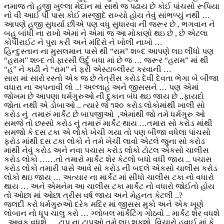
નમાજ તો હજી ખુલ્લા મેદાન માં સાથે જ પઢાય છે કોઈ પાંચસો રૂપિયા
નો વી આઈ પી પાસ કોઈ મસ્જીદે રાખ્યો હોય તેવું સાંભળ્યું નથી …
આપણે હજી સુધર્યા છીએ પણ વધુ સુધારવા ની જરૂર છે , ભગવાન ને
બહુ બાંધી ના રાખો એમાં ને એમાં જ આ મોકાણો થઇ છે , છે એટલા
કોપીરાઈટ ને પુરા કરી અને મંદિરો ને ખોલી નાખો …
હિન્દુસ્તાન ના મુસલમાન પાસે થી “રામ” શબ્દ આપણે લઇ લીધો પણ
“હરામ” શબ્દ તો ફારસી ઉર્દુ બધા માં છે જ … જરૂર “હરામ” માં થી
“હ” ને કાઢી ને “રામ” ને ફરી એસ્ટાબ્લીસ્ટ કરવાની …
સારા માં સારો રસ્તો એક જ છે તેત્રીસ કરોડ દેવી દેવતા ભેગા બે બીજા
વધારા ના અપનાવી લો ..! અલ્લાહ અને જીસસને … પણ એમાં
જોખમ છે આપણા ધર્મગુરુઓ ની દુકાન બંધ થઇ જાય છે ..ફાયદો
જોતા નથી એ ડોબાઓ .. ત્યારે જે ૧૨૦ કરોડ લોકોમાંથી ખાલી સો
કરોડ નું તમારું માર્કેટ છે બાપજીઓ ,એમાંથી જો તમે ધર્મગુરુ ઓ
સમજે તો છસ્સો કરોડ નું તમારું માર્કેટ થાય …તમારા સો કરોડ માંથી
સમજો કે દસ ટકા એ લોકો ખેચી ગયા તો પણ બીજા વધેલા પાંચસો
ફરોડ માંથી દસ ટકા લોકો ને તમે ખેચી લાવો એટલે જુના સો કરોડ
માંથી નેવું કરોડ અને નવા પચાસ કરોડ લોકો ટોટલ એકસો ચાલીસ
કરોડ લોકો ……તો તમારો માર્કેટ શેર કેટલો બધો વધી જાય .. પચાસ
કરોડ લોકો તમારી પાસે આવે સો કરોડ ની બદલે એકસો ચાલીસ કરોડ
લોકો થઇ જાય … અત્યાર ના માર્કેટ માં સીધો ચાલીસ ટકા નો વધારો
થાય … અને એમનેમ આ ચાલીસ ટકા માર્કેટ નો વધારો જોઈતો હોય
તો ઓછા માં ઓછા ત્રીસ વર્ષ જાય અને મેહનત કેટલી ..?
જલદી કરો ધર્મગુરુઓ દરેક મદિર માં જીસસ મુકો અને એક ખૂણે
લોબાન નો ધૂપ ચાલુ કરો … ગ્લોબલ માર્કેટિંગ ગોઠવો .. માર્કેટ શેર વધશે
..આવક વધશે … ટાપુ ના ટાપુઓ તમે લઇ શકશો, વિચારો હવાઈ માં કે