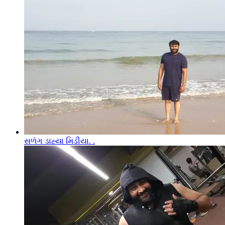
સળંગ ડાહ્યા મિડીયા. .