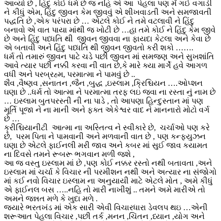
આવ્યો છે , હિંદુ કોઈ ધર્મ છે જ નહિ એ આ પેહલા પણ મેં ગઈ વગાડી
ને કીધું એમ, હિંદુ જીવન કેમ જીવવું એ શીખવાડતી અને સમજાવતી
પદ્ધતિ છે ,એક પરંપરા છે … એટલે કોઈ ને તમે વટલાવી ને હિંદુ
બનાવો એ વાત પાયા માંથી જ ખોટી છે …હા તમે કોઈ ને હિંદુ કેમ જીવે
છે અને હિંદુ પધ્ધતિ થી જીવન જીવવા ના ફાયદા કેટલા અને કેવા છે
એ બતાવી અને હિંદુ પધ્ધતિ થી જીવન જીવતો કરી શકો …….
ધર્મ તો તમારું જીવન પાટે ચડે પછી જીવન માં સમજણ અને સુખશાંતિ
આવે ત્યાર પછી નક્કી કરવા ની વાત છે,કે મારે ક્યા માર્ગે હવે આગળ
વધી અને પરબ્રહ્મ, પરમાત્મા ને પામવું છે ..
શૈવ ,વૈષ્ણવ ,સનાતન ,જૈન ,બુદ્ધ ,ઇસ્લામ ,ક્રિશ્ચિયન ….ઓપ્શન
ઘણા છે ..ધર્મ તો આત્મા ને પરમાત્મા તરફ લઇ જવા ના રસ્તા નું નામ છે
… ઇસ્લામ બુતપરસ્તી ની ના પાડે , તો આપણા હિન્દુસ્તાન માં પણ
મૂર્તિ પૂજા ને ના માની અને ફક્ત એકેશ્વર વાદ ને માનનારો મોટો વર્ગ
છે …
ક્રીશ્ચિયાનીટી આત્મા ના અસ્તિત્વ ને સ્વીકારે છે, ચર્ચાઓ પણ કરે
છે, પરમ પિતા ને પામવાની અને મળવાની વાત છે , પણ કન્ફયુઝન
ઘણા છે એટલે ફાઈનલી મરી જાવ અને કબર માં સુઈ જાવ કયામત
ના દિવસે તમને રૂબરૂ ભગવાન મળી જશે ,
આ જ વસ્તુ ઇસ્લામ માં છે ,પણ કોઈ નક્કર રસ્તો નથી બતાવતા ,અને
ઇસ્લામ માં ચર્ચા કે વિચાર ની પરમીશન નથી અને અત્યાર ના સંજોગો
માં કઈ નવો વિચાર ઇસ્લામ ના અનુયાયી માટે એટલે મોત , અમે કીધું
એ ફાઈનલ બસ …..નહિ તો મારી નાખીશું .. તમને અમે મારીએ તો
અમને જન્નત મળે કે ખુદા મળે .
જયારે ભરતખંડ માં એક સારી એવી વિચારધારા ડેવલપ થઇ …એની
શરૂઆત પેહલા વિચાર ,પછી તર્ક ,મનન ,ચિંતન ,ધ્યાન ,યોગ અને