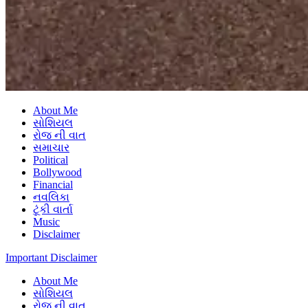
About Me
સોશિયલ
રોજ ની વાત
સમાચાર
Political
Bollywood
Financial
નવલિકા
ટૂંકી વાર્તા
Music
Disclaimer
Important Disclaimer
About Me
સોશિયલ
રોજ ની વાત