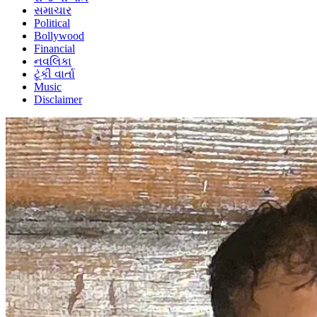
સમાચાર
Political
Bollywood
Financial
નવલિકા
ટૂંકી વાર્તા
Music
Disclaimer