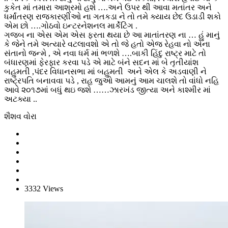
કુકેત માં તમારા આશ્રમો હશે ….અને ઉપર થી આવા મતાંતર અને
ધર્માંતરણ રાજકારણીઓ ના ગતકડા ને તો તમે ક્યાય છેદ ઉડાડી શકો
એમ છો ….ગોઠવો ઇન્ટરનેશનલ માર્કેટિંગ .
ગજબ ના એસ એમ એસ ફરતા થયા છે આ માતાંતરણ ના … હું માનું
કે જેને તમે અત્યારે વટલાવશો એ તો જે હતો એજ રેહવા નો એના
સંતાનો જન્મે , એ નવા ધર્મ માં ભળશે ….બાકી હિંદુ રાષ્ટ્ર માટે તો
બંધારણમાં ફેરફાર કરવા પડે એ માટે બંને સદન માં બે તૃતીયાંશ
બહુમતી ,પંદર વિધાનસભા માં બહુમતી અને એલ કે અડવાણી ને
રાષ્ટ્રપતિ બનાવવા પડે , રાહ જુઓ આમનું આમ ચાલશે તો વાંધો નહિ
આવે ૨૦૧૭માં બધું થઇ જશે ……ઝારખંડ જીત્યા અને કાશ્મીર માં
અટક્યા ..
શૈશવ વોરા
3332 Views