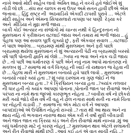
નાખે આવો મોદી સાહેબ લાવો અમિત શાહ ને વચ્ચે હવે જોઈએ શું
તોડી લો છો …સંઘ સર ચાલક સત્તા ઉપર અમે સતત હાવી છીએ એમ
જત્તાવા… હિંદુ રાષ્ટ્ર ની અઠવાડિયે એકાદી ટાપસી પુરાવે … એટલે
મોદી સાહેબ અને એમના સિપાસલારો તાપણા પર પાણી રેડ્યા કરે
અને મીડિયા ને મુદ્દા મળી જાય …
બાકી કોઈ અત્યાર ના સંજોગો માં ચાન્સ નથી કે હિન્દુસ્તાન નો
મુસલમાન કે ક્રીશચન વટલાઈ જાય અને તમારા માં ભળી જાય .. હું
પેહલા પણ આ સવાલ પૂછી ચુક્યો છું , ફરી એકવાર સવાલ …વટલાઈ
ને પાછા આવેલા… બ્રાહ્મણ માંથી મુસલમાન અને ફરી પાછો
બ્રાહ્મણ થયેલા મુસલમાન ને શું અત્યારની પેઢી ના બ્રાહ્મણો બસ્સો
વર્ષ પછી પોતાની જ્ઞાતિ માં લેશે …?બધા ના ભવા અને નાક ચડી જાય
છે .. તો પછી આ ધર્માંતરણ કે પછી એને નવું નામ આપો માતાંતરણ નો
મતલબ શું ..? સમાજ માં વર્ગ વિગ્રહ ની ખાઈ તો યથાવત જ રેહવા ની
છે …પેહલા મારી ને મુસલમાન બનાયો હવે પાછો લાવો .. મુસલમાન
બનાયો ત્યારે ક્યાં હતા ..? શું બધા ઇસ્લામ ના ગુણ જોઈ ને જ
મુસલમાન બન્યા હતા ..? કે ક્રિશ્ચિયન બન્યા હતા ..?ક્યાંક તલવાર
ની ધાર હતી તો ક્યાંક આપણા પોતાના ,પોતાની જાત પર રીવાજો અને
પરંપરા ના નામે થતા જુલ્મો કારણભૂત નોહતા ..? બાવીસ વર્ષ નો છોકરો
મરી ગયો જોડે વીસ વર્ષ ની વહુ ને ઢોલ નગારા સાથે સતી ના નામે ચિતા
પર નોહતી ચડાવી ..? સમાજ ના એક મોટા વર્ગ ને આપણા
બાપદાદાઓ એ ઉપેક્ષિત નોહતો રાખ્યો ..? તારા થી આ થાય અને ના
થાય નહિ તો ભગવાન નારાજ થાય એમ કરી ને વર્ષો સુધી બીવડાવી
અને જાત જાત ના ક્રિયા કાંડ અને રીત રીવાજો માથે નાખ્યા ,શું આ
બધું ધર્માંતરણ માટે નું કારણ નોહતું ..? મુસલમાન થાવ એટલે સલામતી
અને રીત રીવાજો માંથી છુટ્ટી ..આવું કઈ હતું એ વાત સાચી નહિ ..?