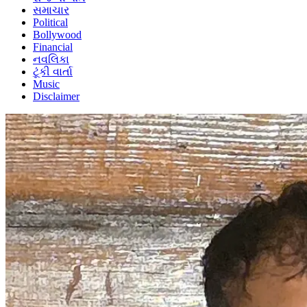
સમાચાર
Political
Bollywood
Financial
નવલિકા
ટૂંકી વાર્તા
Music
Disclaimer