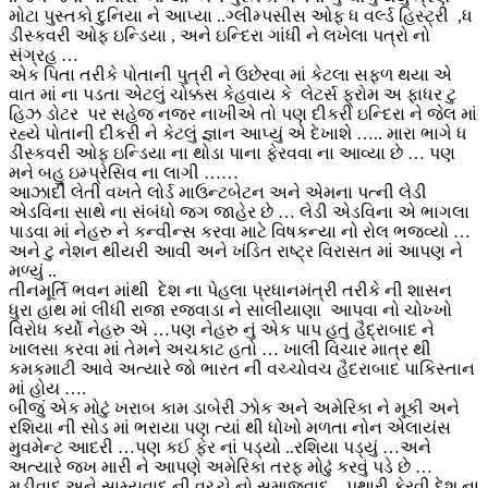
મોટા પુસ્તકો દુનિયા ને આપ્યા ..ગ્લીમ્પસીસ ઓફ ધ વર્લ્ડ હિસ્ટ્રી ,ધ
ડીસ્કવરી ઓફ ઇન્ડિયા , અને ઇન્દિરા ગાંધી ને લખેલા પત્રો નો
સંગ્રહ …
એક પિતા તરીકે પોતાની પુત્રી ને ઉછેરવા માં કેટલા સફળ થયા એ
વાત માં ના પડતા એટલું ચોક્કસ કેહવાય કે લેટર્સ ફ્રોમ અ ફાધર ટુ
હિઝ ડોટર પર સહેજ નજર નાખીએ તો પણ દીકરી ઇન્દિરા ને જેલ માં
રહ્યે પોતાની દીકરી ને કેટલું જ્ઞાન આપ્યું એ દેખાશે ….. મારા ભાગે ધ
ડીસ્કવરી ઓફ ઇન્ડિયા ના થોડા પાના ફેરવવા ના આવ્યા છે … પણ
મને બહુ ઇમ્પ્રેસિવ ના લાગી ……
આઝાદી લેતી વખતે લોર્ડ માઉન્ટબેટન અને એમના પત્ની લેડી
એડવિના સાથે ના સંબંધો જગ જાહેર છે … લેડી એડવિના એ ભાગલા
પાડવા માં નેહરુ ને કન્વીન્સ કરવા માટે વિષકન્યા નો રોલ ભજવ્યો …
અને ટુ નેશન થીયરી આવી અને ખંડિત રાષ્ટ્ર વિરાસત માં આપણ ને
મળ્યું ..
તીનમૂર્તિ ભવન માંથી દેશ ના પેહલા પ્રધાનમંત્રી તરીકે ની શાસન
ધુરા હાથ માં લીધી રાજા રજવાડા ને સાલીયાણા આપવા નો ચોખ્ખો
વિરોધ કર્યો નેહરુ એ …પણ નેહરુ નું એક પાપ હતું હૈદ્રાબાદ ને
ખાલસા કરવા માં તેમને અચકાટ હતો … ખાલી વિચાર માત્ર થી
કમકમાટી આવે અત્યારે જો ભારત ની વચ્ચોવચ હૈદરાબાદ પાકિસ્તાન
માં હોય ….
બીજું એક મોટું ખરાબ કામ ડાબેરી ઝોક અને અમેરિકા ને મૂકી અને
રશિયા ની સોડ માં ભરાયા પણ ત્યાં થી ધોખો મળતા નોન એલાયંસ
મુવમેન્ટ આદરી …પણ કઈ ફેર નાં પડ્યો ..રશિયા પડ્યું …અને
અત્યારે જખ મારી ને આપણે અમેરિકા તરફ મોઢું કરવું પડે છે …
મૂડીવાદ અને સામ્યવાદ ની વચ્ચે નો સમાજવાદ .. પથારી ફેરવી દેશ ના