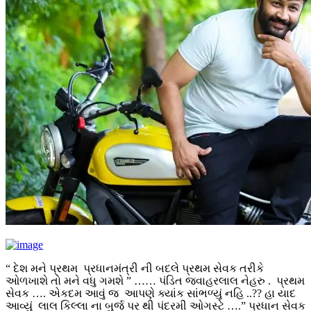
“ દેશ મને પ્રથમ પ્રધાનમંત્રી ની બદલે પ્રથમ સેવક તરીકે
ઓળખાશે તો મને વધુ ગમશે ” …… પંડિત જવાહરલાલ નેહરુ . પ્રથમ
સેવક …. એકદમ આવું જ આપણે ક્યાંક સાંભળ્યું નહિ ..?? હા યાદ
આવ્યું લાલ કિલ્લા ના બુર્જ પર થી પંદરમી ઓગસ્ટે ….” પ્રધાન સેવક