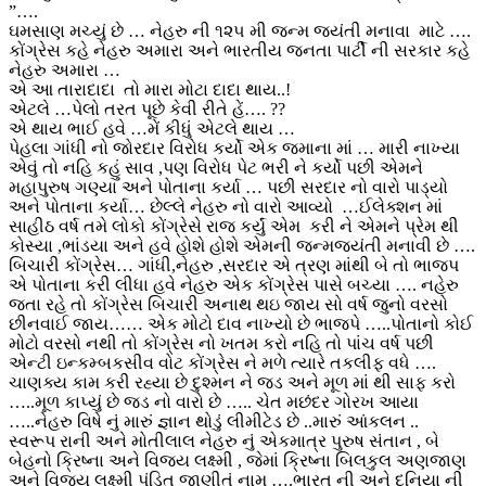
”….
ઘમસાણ મચ્યું છે … નેહરુ ની ૧૨૫ મી જન્મ જયંતી મનાવા માટે ….
કોંગ્રેસ કહે નેહરુ અમારા અને ભારતીય જનતા પાર્ટી ની સરકાર કહે
નેહરુ અમારા …
એ આ તારાદાદા તો મારા મોટા દાદા થાય..!
એટલે …પેલો તરત પૂછે કેવી રીતે હેં…. ??
એ થાય ભાઈ હવે …મેં કીધું એટલે થાય …
પેહલા ગાંધી નો જોરદાર વિરોધ કર્યો એક જમાના માં … મારી નાખ્યા
એવું તો નહિ કહું સાવ ,પણ વિરોધ પેટ ભરી ને કર્યો પછી એમને
મહાપુરુષ ગણ્યા અને પોતાના કર્યા … પછી સરદાર નો વારો પાડ્યો
અને પોતાના કર્યા… છેલ્લે નેહરુ નો વારો આવ્યો …ઈલેક્શન માં
સાહીઠ વર્ષ તમે લોકો કોંગ્રેસે રાજ કર્યું એમ કરી ને એમને પ્રેમ થી
કોસ્યા ,ભાંડયા અને હવે હોશે હોશે એમની જન્મજયંતી મનાવી છે ….
બિચારી કોંગ્રેસ… ગાંધી,નેહરુ ,સરદાર એ ત્રણ માંથી બે તો ભાજપ
એ પોતાના કરી લીધા હવે નેહરુ એક કોંગ્રેસ પાસે બચ્યા …. નહેરુ
જતા રહે તો કોંગ્રેસ બિચારી અનાથ થઇ જાય સો વર્ષ જુનો વરસો
છીનવાઈ જાય…… એક મોટો દાવ નાખ્યો છે ભાજપે …..પોતાનો કોઈ
મોટો વરસો નથી તો કોંગ્રેસ નો ખતમ કરો નહિ તો પાંચ વર્ષ પછી
એન્ટી ઇન્કમ્બકસીવ વોટ કોંગ્રેસ ને મળે ત્યારે તકલીફ વધે ….
ચાણક્ય કામ કરી રહ્યા છે દુશ્મન ને જડ અને મૂળ માં થી સાફ કરો
…..મૂળ કાપ્યું છે જડ નો વારો છે ….. ચેત મછંદર ગોરખ આયા
…..નેહરુ વિષે નું મારું જ્ઞાન થોડું લીમીટેડ છે ..મારું આંકલન ..
સ્વરૂપ રાની અને મોતીલાલ નેહરુ નું એકમાત્ર પુરુષ સંતાન , બે
બેહનો ક્રિષ્ના અને વિજય લક્ષ્મી , જેમાં ક્રિષ્ના બિલકુલ અણજાણ
અને વિજય લક્ષ્મી પંડિત જાણીતું નામ ….ભારત ની અને દુનિયા ની