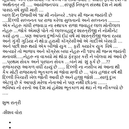
અર્થતંત્ર ની …. આયોજનપંચ …સંપૂર્ણ નિષ્ફળ સંસ્થા દેશ ને માથે
પાસઠ વર્ષ સુધી મારી …
બાલ દિન ઉજવીએ ૧૪ મી નવેમ્બરે ..૧૨૫ મી જન્મ જયંતી છે
….દિલ્લી સલ્તનત પર રાજ કરેલા સુલતાનો અને સલ્તનત ……..
એક નેહરુ ગાંધી રજવાડા ના સ્થાપક રાજા જવાહર લાલ મોતીલાલ
નેહરુ …જોકે એમણે પોતે તો લાલબહાદુર શાસ્ત્રીજી ને નોમીનેટ
કર્યા હતા …પણ આપના દુર્ભાગ્યે દોઢ વર્ષ માં શાસ્ત્રીજી જતા રહ્યા
અને ગુંગી ગુડિયા ને થોડા હરામી કોંગ્રેસીઓ એ ગાદીએ બેસાડી …
અને પછી શરુ થયો એક બીજો યુગ … ફરી ક્યારેક યુગ વિષે …
અત્યારે તો ભાજપ અને કોંગ્રેસ બધા નેહરુ ની ૧૨૫ મી જન્મ જયંતી
મનાવશે…..નેહરુ ના વાક્યો માં થોડા ફેરફાર કરી ને બોલવા માં આવે છે
…પ્રથમ સેવક અને પ્રધાન સેવક …બંને માં શું ફર્ક છે …??
રાજકારણ આગળ વધી રહ્યું છે ….. દિલ્લી ના નસીબ માં આના થી
કૈક મોટી રાજરમતો ભૂતકાળ માં જોવા મળી છે … પાંચ હજાર વર્ષ થી
દિલ્લી બિચારી ખેલ જોતી આવી છે અને હજી જોશે ….સાલું દુખ
એટલું છે કે આપણે મરેલા નેતાઓ ને પણ નથી છોડતા ……
ભવિષ્ય નો રસ્તો આ દેશ માં હંમેશા ભૂતકાળ માં થઇ ને જ નીકળ્યો છે
….
શુભ રાત્રી
-શૈશવ વોરા