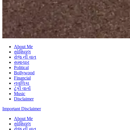
About Me
સોશિયલ
રોજ ની વાત
સમાચાર
Political
Bollywood
Financial
નવલિકા
ટૂંકી વાર્તા
Music
Disclaimer
Important Disclaimer
About Me
સોશિયલ
રોજ ની વાત