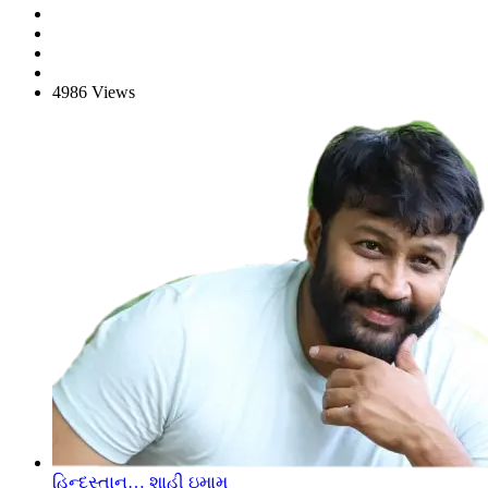
4986 Views
હિન્દુસ્તાન… શાહી ઇમામ