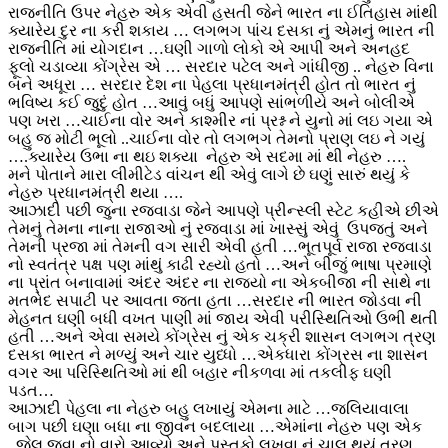
રાજનીતિ ઉપર નેહરુ એક એવી હસતી જેને ભારત ના ઈતિહાસ માંથી
ક્યારેય દુર ના કરી શકાય … લગભગ પાંચ દસકા નું એમનું ભારત ની
રાજનીતિ માં યોગદાન …ઘણી ગાળો લોકો એ આપી અને અનહદ
ફૂલો ચડાવ્યા કોંગ્રેસ એ … સરદાર પટેલ અને ગાંધીજી .. નેહરુ વિના
બને અધૂરા … સરદાર દેશ ના પેહલા પ્રધાનમંત્રી હોત તો ભારત નું
ભવિષ્ય કઈ જુદું હોત …આવું બધું આપણે સાંભળીયે અને બોલીએ
પણ ખરા …ચાઈના વોર અને કાશ્મીર નાં પ્રશ્ન ને યુનો માં લઇ ગયા એ
બહુ જ મોટી ભૂલો ..ચાઈના વોર તો લગભગ તેમનો પ્રાણ લઇ ને ગયું
….ક્યારેય ઉભા ના થઇ શક્યા નેહરુ એ સદમા માં થી નેહરુ ….
મને પોતાને મારા લીમીટેડ વાંચન થી એવું લાગે છે ઘણું સારું થયું કે
નેહરુ પ્રધાનમંત્રી થયા ….
આઝાદી પછી જુના રજવાડા જેને આપણે પ્રીન્સ્લી સ્ટેટ કહીએ છીએ
તેમનું તેમના નાના રાજાઓ નું રજવાડા માં ખાસ્સું એવું ઉપજતું અને
તેમની પ્રજા માં તેમની વગ સારી એવી હતી …ભૂતપૂર્વ રાજા રજવાડા
નો સ્વતંત્ર પક્ષ પણ માંથું કાઢી રહ્યો હતો …અને બીજું ભાષા પ્રમાણે
ના પ્રાંત બનાવામાં અંદર અંદર ના રાજ્યો ના એકબીજા ની સાથે ના
મતભેદ સપાટી પર આવતા જતા હતા …સરદાર ની ભારત જોડવા ની
મેહનત ઘણી બધી વખત પાણી માં જાય એવી પરીસ્થિતિઓ ઉભી થતી
હતી …અને એવા સમયે કોંગ્રેસ નું એક ચક્રી શાસન લગભગ ત્રણ
દસકા ભારત ને મળ્યું અને ચાર યુધ્ધો …એકધારા કોંગ્રસ ના શાસન
વગર આ પરિસ્થિતિઓ માં થી બહાર નીકળવા માં તકલીફ ઘણી
પડત…
આઝાદી પેહલા ના નેહરુ બહુ લખાયું એમના માટે …જલિયાવાલા
બાગ પછી ઘણા બધા ના જીવન બદલાયા …એમાંના નેહરુ પણ એક
..જેલ જવા નો વારો આવ્યો અને પુસ્તકો લખવા નું ચાલુ થયું ત્રણ