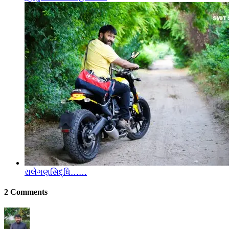
રાલેગણસિદ્ધિ……
2
Comments