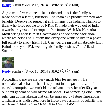
Reply
admin
નવેમ્બર 13, 2014 at 8:02 એ એમ (am)
Agree with few comments but at the end, this is the family who
made politics a family business. Use India as a product for their own
benefits. Deserve no respect at all from any true Indians. Thanks to
them who force people to be NRI’s & made their way out of India
towards progress and corruption free future. Wish Mr. Narendra
Modi brings back faith in Governance and we come back from
where we belong to. Bottom line every one wants to live in a peace
full society to enjoy life in full. Can you dream that an absolute Idiot
Rahul to be your PM, securing his family business.? — Alkesh
Suthar
Reply
admin
નવેમ્બર 13, 2014 at 8:02 એ એમ (am)
According to me we are very much bias for neharu … He
nominated lal bahadur shartri as pm not indira gandhi. …and for
today’s corruption we can’t blame neharu. ..may be after 60 years
our next generation will blame Mr Modi ..For something else…any
ruler can do mistakes..n that can be analysed by future generations.
.. neharu was undisputed hero in those days.. and his popularity was
much much higher than Mr Modi in 50’s and 60’s ….