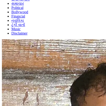
સમાચાર
Political
Bollywood
Financial
નવલિકા
ટૂંકી વાર્તા
Music
Disclaimer