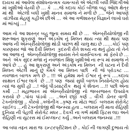
દાયકા માં આવેલા સંશોધનાત્મક ચમત્કારો એ એટલી બધી જિંદગીઓ
માં ખુશીઓ વેહ્ચી છે … કે ….જે કદાચ કોઈ બીજા બહુ ઓછા ક્ષેત્ર
માં થી એટલી બધી ખુશી માનવ સમાજ ને મળી છે …. જેને આપણે
વાંઝીયા મેહણું કહીએ છીએ … એ આ ગર્ભશાસ્ત્ર વિજ્ઞાને લાખો ઘરો
માં ભાંગ્યું …!
આમ તો આ શાસ્ત્ર બહુ જુના સમય થી છે … એમ્બ્રીયોલોજી ની
શરૂઆત શુક્રાણું અને અંડકોષ નું મિલન થાય ત્યા થી થાય પણ
આજ ની એમ્બ્રીયોલોજી થોડી પાછળ થી ચાલુ થઇ છે ……કોઈ પણ
કારણસર જો આ દૈવી મિલન કુદરતી રીતે શક્ય ના થતું હોય તો તેને
આ આજ નું એમ્બ્રીયોલોજી સાયંસ તેને વાસત્વિકતા માં ફેરવે છે …
અને એક સુંદર મજા નું નવજાત શિશુ ખુશીઓ ના રૂપ માં સમાજ ને
આપે છે … હું આ શુક્રાણું અને અંડકોષ ના મિલન ની ઘટના ને દૈવી
મિલન એટલે માનું છું કેમકે આ મિલન પછી ની જે પ્રોડક્ટ …
નવજાત બાળક મળે છે .. !!! એ હમેશા મને ઈશ્વર નું રૂપ ….કદાચ
સાક્ષાત ઈશ્વર લાગે છે …!! પણ જ્યાં સુધી બાળક નિયોનેટલ હોય
ત્યાં જ સુધી હોં …! જેવું પીડયાટ્રીક થયું કે શૈતાન …!! પછી એના
કર્મો …! મહાભારત માં એમ્બ્રીયોલોજી નો જબરજસ્ત ઉપયોગ
કરાયો છે ..પાંચ પાંડવો … ..અને છઠ્ઠો કર્ણ .. વીકી ડોનર વાળી
ટેકનોલોજી .. કૌરવો ..ક્લોનીંગ ..કૃષ્ણ ના મોટા ભાઈ બલરામ સેરોગેટ
ચાઈલ્ડ …ની ટેકનોલોજી થી જન્મ્યા હતા .. બલરામ ની માતા રોહિણી
દુનિયા ની પેહલી સેરોગેટ મધર .. દેવકી ના ગર્ભ માંથી ફિટસ લઇ અને
રોહિણી ના યુટરસ માં ઈમપ્લાન્ટ કર્યું ..અને બલરામ જનમ્યા ..!!!
આ બધા તદ્દન મારા જ ઇન્ટરપ્રીટેશન છે .. કોઈ ની લાગણી દુભાય તો