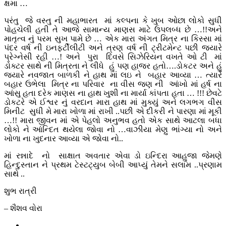
ક્ષમા …
પરંતુ જે વસ્તુ ની મહાભારત માં કલ્પના કે ખુબ ઓછા લોકો સુધી
પોહચેલી હતી તે આજે સામાન્ય માણસ માટે ઉપલબ્ધ છે …!!અને
માતૃત્વ નું પરમ સુખ પામે છે … એક મારા અંગત મિત્ર ના કિસ્સા માં
પંદર વર્ષ ની ઇનફર્ટીલીટી અને ત્રણ વર્ષ ની ટ્રીટમેન્ટ પછી જયારે
પ્રેગ્નેસી રહી …! અને પુરા દિવસે સિઝેરિયન વખતે ઓ ટી માં
ડોક્ટર સાથે ની મિત્રતા ને લીધે હું પણ હાજર હતો….ડોકટર અને હું
જયારે નવજાત બાળકી ને હાથ માં લઇ ને બહાર આવ્યા … ત્યારે
બહાર ઉભેલા મિત્ર ના પરિવાર ના વીસ જણ ની આંખો માં હર્ષ ના
આંસુ હતા દરેક માણસ ના હાથ ખુશી ના માર્યા કાંપતા હતા … !!! છેવટે
ડોકટરે એ ઈશ્વર નું વરદાન મારા હાથ માં મુક્યું અને લગભગ વીસ
મિનીટ સુધી મે મારા ખોળા માં રાખી ..પછી એ દીકરી ને પારણા માં મૂકી
…!! મારા જીવન માં એ પેહલો અનુભવ હતો એક સાથે આટલા બધા
લોકો ને આંન્દિત થયેલા જોવા નો …વાઝીયા મેણુ ભાંગ્યા નો અને
ખોળા ના ખુદનાર આવ્યા એ જોવા નો..
માં રન્નાદે નો સાક્ષાત અવતાર એવા ડો ઇન્દિરા આહુજા જેમણે
હિન્દુસ્તાન ને પ્રથમ ટેસ્ટટ્યુબ બેબી આપ્યું તેમને સલામ ..પ્રણામ
સાથે ..
શુભ રાત્રી
– શૈશવ વોરા