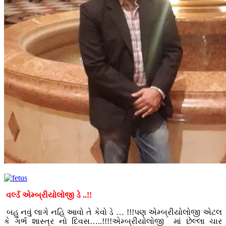
વર્લ્ડ એમ્બ્રીયોલોજી ડે ..!!
બહુ નવું લાગે નહિ આવો તે કેવો ડે … !!!પણ એમ્બ્રીયોલોજી એટલ
કે ગર્ભ શાસ્ત્ર નો દિવસ…..!!!!એમ્બ્રીયોલોજી માં છેલ્લા ચાર