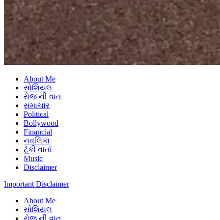
About Me
સોશિયલ
રોજ ની વાત
સમાચાર
Political
Bollywood
Financial
નવલિકા
ટૂંકી વાર્તા
Music
Disclaimer
Important Disclaimer
About Me
સોશિયલ
રોજ ની વાત