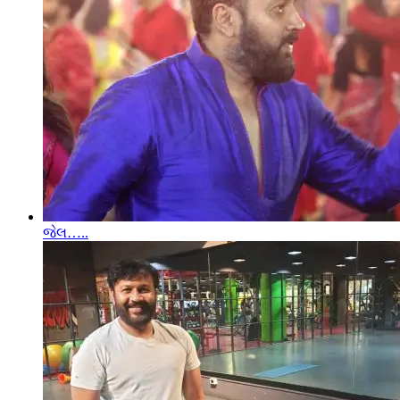
જેલ…..