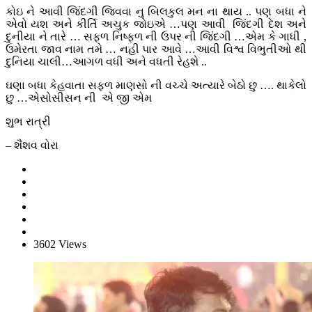
કોઇ ને આવી જિંદગી જિવવા નુ બિલકુલ મન ના થાય .. પણ બધા ને
એવો યશ અને કીર્તિ અચુક જોઇએ …પણ આવી જિંદગી દેશ અને
દુનીયા ને તારે … સફળ નિષ્ફળ ની ઉપર ની જિંદગી …એમ કે ગાધી ,
ઉમેરતા જાવ નામ તમે … નહી પાર આવે …આવી વિશ્વ વિભુતીઓ થી
દુનિયા ચાલી…આગળ વધી અને વધતી રેહશે ..
ઘણા બધા કેહવાતા સફળ માણસો ની વચ્ચે અત્યારે બેઠો છુ …. થાકેલો
છુ …એસોસીસન ની એ જી એમ
શુભ રાત્રી
– શૈશવ વોરા
3602 Views