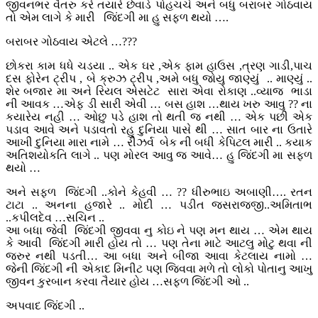
જીવનભર વૈતરુ કરે તયારે છેવાડે પોહચચે અને બધુ બરાબર ગોઠવાય
તો એમ લાગે કે મારી જિંદગી મા હુ સફળ થયો ….
બરાબર ગોઠવાય એટલે …???
છોકરા કામ ધધે ચડયા .. એક ઘર ,એક ફામ હાઉસ ,ત્રણ ગાડી,પાચ
દસ ફોરેન ટ્રીપ , બે ક્રુઝ ટ્રીપ ,અમે બધુ જોયુ જાણ્યું .. માણ્યું ..
શેર બજાર મા અને રિયલ એસટેટ સારા એવા રોકાણ ..વ્યાજ ભાડા
ની આવક …એફ ડી સારી એવી … બસ હાશ …થાય ખરુ આવુ ?? ના
કયારેય નહી … ઓછુ પડે હાશ તો થતી જ નથી … એક પછી એક
પડાવ આવે અને પડાવતો રહુ દુનિયા પાસે થી … સાત બાર ના ઉતારે
આખી દુનિયા મારા નામે … રીઝર્વ બેક ની બધી કેપિટલ મારી .. કયાક
અતિશયોકતિ લાગે .. પણ મોરલ આવુ જ આવે… હુ જિંદગી મા સફળ
થયો …
અને સફળ જિંદગી ..કોને કેહવી … ?? ધીરુભાઇ અબાણી…. રતન
ટાટા .. અનના હજારે .. મોદી … પડીત જસરાજજી..અમિતાભ
..કપીલદેવ …સચિન ..
આ બધા જેવી જિંદગી જીવવા નુ કોઇ ને પણ મન થાય … એમ થાય
કે આવી જિંદગી મારી હોય તો … પણ તેના માટે આટલુ મોટુ થવા ની
જરુર નથી પડતી… આ બધા અને બીજા આવા કેટલાય નામો …
જેની જિંદગી ની એકાદ મિનીટ પણ જિવવા મળે તો લોકો પોતાનુ આખુ
જીવન કુરબાન કરવા તૈયાર હોય …સફળ જિંદગી ઓ ..
અપવાદ જિંદગી ..