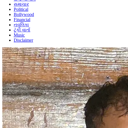
સમાચાર
Political
Bollywood
Financial
નવલિકા
ટૂંકી વાર્તા
Music
Disclaimer