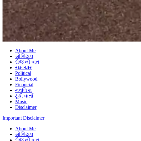
About Me
સોશિયલ
રોજ ની વાત
સમાચાર
Political
Bollywood
Financial
નવલિકા
ટૂંકી વાર્તા
Music
Disclaimer
Important Disclaimer
About Me
સોશિયલ
રોજ ની વાત