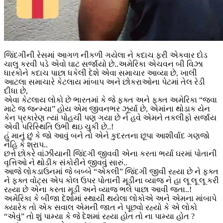
જિંદગીની રેસમાં આગળ નીકળી ગયેલા ને કદાચ ફરી એકવાર દોડ
ચાલુ કરવી પડે એવો ઘાટ સર્જાયો છે..અમેરિકા એચવન બી વિઝા
ધારકોને કદાચ પાછા ધકેલી દેશે એવા સમાચાર આવ્યા છે, ખાલી
આટલા સમાચારે કેટલાય માંબાપ અને છોકરાઓના પેટમાં તેલ રેડી
દીધા છે,
એવા કેટલાય લોકો છે ભારતમાં કે જે ફક્ત અને ફક્ત અમેરિકા “જવા
માટે જ જન્મ્યા” હોય એમ જીવનભર ઝૂર્યા છે, એમાંના થોડાક યેન
કેન પ્રકારેણ ત્યાં પોહચી પણ ગયા છે ને હવે એમને તકલીફો સર્જાય
એવી પરિસ્થિતિ ઉભી થઇ ચુકી છે..!
હું માનું છું કે જો આવું બને તો એને કુદરતના છૂપા આશીર્વાદ ગણજો
નહિ કે શ્રાપ..
છત્તે છોકરે વાંઝીયાની જિંદગી જીવવી એના કરતા ભર્યા ઘરમાં પોતાની
વૃત્તિઓ ને થોડીક સંકોરીને જીવવું સારું..
આજે લોકડાઉનમાં જે બબ્બે “એકલી” જિંદગી જીવી રહ્યા છે ને ફક્ત
ને ફક્ત વોટ્સ એપ કોલ ઉપર પોતાની મૂડીના વ્યાજ ને હા લૂ લૂ લૂ કરી
રહ્યા છે એના કરતા મૂડી અને વ્યાજ ભલે પાછા આવી જતા..!
અમેરિકા કે બીજા દેશોમાં સ્થાયી થયેલા લોકોએ અને એમના માંબાપે
ક્યારેક તો એક સવાલ એમની જાત ને પૂછવો રહ્યો કે એ લોકો
“એવું” તો શું પામ્યા કે જે દેશમાં રહ્યા હોત તો ના પામ્યા હોત ?