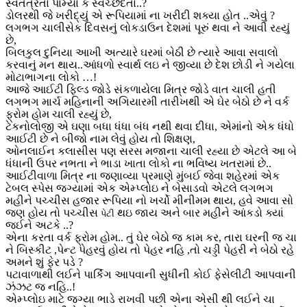
સ્વતંત્રતા પામ્યા કે સ્વચ્છંદતા..?
ડોલરથી જે ખરીદ્યું એ રૂપિયામાં ના ખરીદી શક્યા હોત ..એવું ?
લગભગ ચાલીસેક દિવસનું લોકડાઉન દેશમાં પૂરું થવા ને આવી રહ્યું
છે,
બિલકુલ દુનિયા આખી અત્યારે ઘરમાં બેઠી છે ત્યારે આવા સવાલો
કરવાનું મન થાય..આંધળો સ્વાર્થ લઇ ને જીવ્યા છે દેશ છોડી ને ગયેલા
મોટાભાગના લોકો …!
આજે આઈટી ફિલ્ડ જોડે સંકળાયેલા મિત્ર જોડે વાત ચાલી હતી
લગભગ માર્ચ મહિનાની અગિયારમી તારીખથી એ ઘેર બેઠો છે ને વર્ક
ફ્રોમ હોમ ચાલી રહ્યું છે,
ટેકનોલોજી એ ઘણા બધા ધંધા બંધ નથી થવા દીધા, એમાંનો એક ધંધો
આઈટી છે ને બીજો નામ લેવું હોય તો શિક્ષણ,
ઓનલાઈન કલાસીસ પણ સરસ મજાના ચાલી રહ્યા છે એટલે આ બે
ધંધાની ઉપર નભતા ને ભાડા ખાતા લોકો ના ભવિષ્ય ખતરામાં છે..
આઈટીવાળા મિત્ર ના જણાવ્યા પ્રમાણે મુંબઈ જેવા શહેરમાં એક
ટેબલ સ્પેસ જગ્યામાં એક એમ્પ્લોઇ ને બેસાડવો એટલે લગભગ
મહીને પચ્ચીસ હજાર રૂપિયા નો ખર્ચો મીનીમમ થાય, હવે આવા સો
જણ હોય તો પચ્ચીસ
થઇ જાય અને બાર મહીને આંકડો ક્યાં
પેટી
જઈને અટકે ..?
એના કરતા વર્ક ફ્રોમ હોમ.. તું ઘેર બેઠો જ કામ કર, તારા ઘરની જ ચા
ને બિસ્કીટ ,પેન્ટ પેહરવું હોય તો પેહર નહિ ,તો ચડ્ડી પેહરી ને બેઠો રહે
અમને શું ફેર પડે ?
પટાવાળાથી લઈને પાર્કિંગ આપવાની સુધીની કોઈ ફેસેલીટી આપવાની
ઝંઝટ જ નહિ..!
એમ્પ્લોઇ માટે જગ્યા ભાડે રાખવી પછી એના એસી થી લઈને ચા