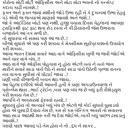
કોરોના મોટી મોટી ઓફિસીસ અને મોટા મોટા ભવનો નો કન્સેપ્ટ
કદાચ કાઢી નાખશે..!
ફક્ત અને ફક્ત જ્યાં મશીનો જોડે ઉભા રહી ને કે દુકાનમાં ઉભા રેહવું
પડે એવી જ જગ્યાએ માણસો આવશે અને જશે..!
જો કે આઈડિયા ખોટો પણ નથી, હજી પચાસ દિવસ પેહલાનાં આપણા
ટ્રાફિકથી ફાટ ફાટ થતા રોડ રસ્તા ને કીડીયારાની જેમ ઉભરાતા
બજારોને આ તક મળી છે..
તો સુધારવા નો સમય પણ આ જ છે..!
બીજો સુધારો એ પણ કરી શકાય કે મેક્સીમમ સૂર્યપ્રકાશનો ઉપયોગ
કરી શકાય..
આખા ભારત દેશમાં સવારે આઠ વાગે ઓફિસીસ ખુલી જ જવી જોઈએ
અને ચાર વાગે બંધ..!!
આઠ વાગે જો ઓફીસ પોહચવા નું હોય એટલે
ને
જખ
લાલો
લાલી
મારીને સવારે સાડા પાંચે ઉઠે ને સવારે સાડા પાંચે ઉઠેલી પ્રજા રાતના
નવ વાગતા સુધીમાં તો ઘોંટાઈ જાય ..!
ઘણી બધી વીજળીની બચત થઇ જાય..
આ પેહલા દલીલો એવી આવતી હતી કે ઘણા અપડાઉનવાળા ને
પ્રોબ્લેમ થાય ..ભાઈ ટ્રેઈન ,બસ પણ બંધ જ છે બધું ફરી રીશેડ્યુલ
કરી શકાય તેમ છે..!
આપત્તિ ને અવસરમાં ફેરવવો રહ્યો..!
સુધારવું હોય તો અત્યારે બધું બંધ છે એટલે જે કોઈ સુધારો ઘુસાડવો
હોય એ ઘુસાડી દેવાય તેમ છે, કમ સે કમ બેન્કિંગ અવર્સ તો સવારના
આઠ સાડા આઠથી શરુ કરી જ દેવા જોઈએ..બાકી બધું પાછળ ઢસાડાતું
આવશે..!
પરાણે પાછા આવવું પડે તેમ હોય ને તો ..દૂધ ને સાકર ..