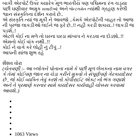
બાકી એરપોર્ટ ઉપર ક્યારેક મૂળ ભારતીય પણ પશ્ચિમના રંગ ચડ્યા
પછી ઘણીવાર અમુક
અને
ત્યાંથી ગ્રહણ કરેલી
સન્નારીઓ
જેન્ટલમૅન
શ્વાન સંસ્કૃતિના દર્શન કરાવે છે..
એ સંસ્કૃતિ ત્યાં જ મૂકી ને આવજો ..કેમકે એરપોર્ટની બાહર તો આજ
ની પ્રજા લાકડીઓ લઈને જ ફરે છે..!! નહી કરડી શકાય..! લાકડી જ
પડશે..!
એટલે કોઈ ના મળે તો ઘરના ઘરડા માંબાપ ને કરડવા ના દોડશો..!!
એમનો કોઈ વાંક નથી..!!
કોઈ ને વાગે કરે લોહી નું ટીપું ..!
આપની સાંજ શુભ રહે
શૈશવ વોરા
(ચેતવણી :- આ બ્લોગને પોતાના નામે કે પછી મૂળ લેખકના નામ વગર
કે તેમાં કોઈપણ જાત ના ચેડા કરીને મુકવો તે સંપૂર્ણપણે ગેરકાયદેસર
છે , જે કોઈ વ્યક્તિ તેવું કરશે તો કોપીરાઈટ એકટ નો ભંગ ગણાશે
અને તે પ્રમાણે કરનાર સામે કાયદેસર કાર્યવાહી ચોક્કસ કરવામાં
આવશે..)
1063 Views