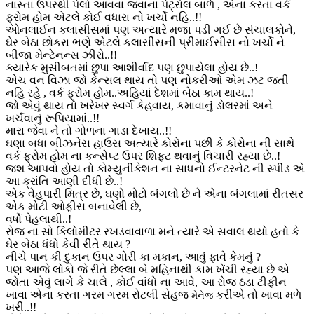
નાસ્તા ઉપરથી પેલો આવવા જવાના પેટ્રોલ બાળે , એના કરતા વર્ક
ફ્રોમ હોમ એટલે કોઈ વધારા નો ખર્ચો નહિ..!!
ઓનલાઈન કલાસીસમાં પણ અત્યારે મજા પડી ગઈ છે સંચાલકોને,
ઘેર બેઠા છોકરા ભણે એટલે કલાસીસની પ્રીમાઈસીસ નો ખર્ચો ને
બીજા મેન્ટેનન્સ ઝીરો..!!
ક્યારેક મુસીબતમાં છુપા આશીર્વાદ પણ છુપાયેલા હોય છે..!
એચ વન વિઝા જો કેન્સલ થાય તો પણ નોકરીઓ એમ ઝટ જતી
નહિ રહે , વર્ક ફ્રોમ હોમ..અહિયાં દેશમાં બેઠા કામ થાય..!
જો એવું થાય તો ખરેખર સ્વર્ગ કેહવાય, કમાવાનું ડોલરમાં અને
ખર્ચવાનું રૂપિયામાં..!!
મારા જેવા ને તો ગોળના ગાડા દેખાય..!!
ઘણા બધા બીઝનેસ હાઉસ અત્યારે કોરોના પછી કે કોરોના ની સાથે
વર્ક ફ્રોમ હોમ ના કન્સેપ્ટ ઉપર શિફ્ટ થવાનું વિચારી રહ્યા છે..!
જશ આપવો હોય તો કોમ્યુનીકેશન ના સાધનો ઈન્ટરનેટ ની સ્પીડ એ
આ ક્રાંતિ આણી દીધી છે..!
એક વેહપારી મિત્ર છે, ઘણો મોટો બંગલો છે ને એના બંગલામાં રીતસર
એક મોટી ઓફીસ બનાવેલી છે,
વર્ષો પેહલાથી..!
રોજ ના સો કિલોમીટર રખડવાવાળા મને ત્યારે એ સવાલ થયો હતો કે
ઘેર બેઠા ધંધો કેવી રીતે થાય ?
નીચે પાન કી દુકાન ઉપર ગોરી કા મકાન, આવું ફાવે કેમનું ?
પણ આજે લોકો જે રીતે છેલ્લા બે મહિનાથી કામ ખેંચી રહ્યા છે એ
જોતા એવું લાગે કે ચાલે , કોઈ વાંધો ના આવે, આ રોજ ઠંડા ટીફીન
ખાવા એના કરતા ગરમ ગરમ રોટલી સેહજ
કરીએ તો ખાવા મળે
મેનેજ
ખરી..!!