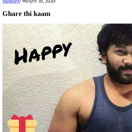
સોશિયલ
/
એપ્રિલ 30, 2020
/
Ghare thi kaam