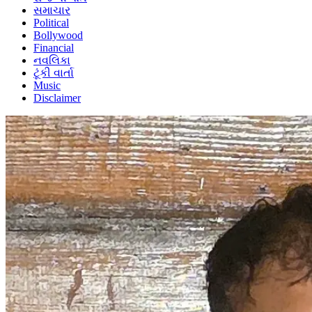
સમાચાર
Political
Bollywood
Financial
નવલિકા
ટૂંકી વાર્તા
Music
Disclaimer