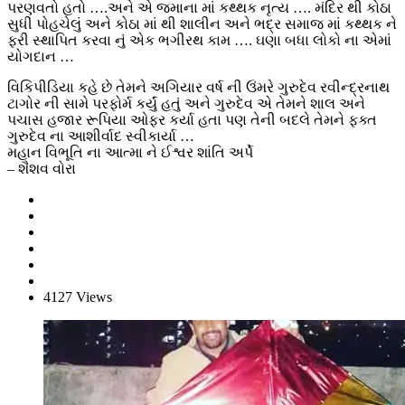
પરણવતો હતો ….અને એ જમાના માં કથ્થક નૃત્ય …. મંદિર થી કોઠા
સુધી પોહચેલું અને કોઠા માં થી શાલીન અને ભદ્ર સમાજ માં કથ્થક ને
ફરી સ્થાપિત કરવા નું એક ભગીરથ કામ …. ઘણા બધા લોકો ના એમાં
યોગદાન …
વિકિપીડિયા કહે છે તેમને અગિયાર વર્ષ ની ઉંમરે ગુરુદેવ રવીન્દ્રનાથ
ટાગોર ની સામે પરફોર્મ કર્યું હતું અને ગુરુદેવ એ તેમને શાલ અને
પચાસ હજાર રૂપિયા ઓફર કર્યા હતા પણ તેની બદલે તેમને ફક્ત
ગુરુદેવ ના આશીર્વાદ સ્વીકાર્યા …
મહાન વિભૂતિ ના આત્મા ને ઈશ્વર શાંતિ અર્પે
– શૈશવ વોરા
4127 Views