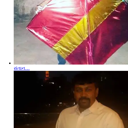
સંતાન…