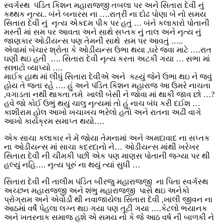
સ્વર્ગસ્થ પંડિત કિશન મહારાજજી તબલા પર અને સિતારા દેવી નું
કથ્થક નૃત્ય.. બંને બનારસ ના ….રાત્રી ના દોઢ પોણા બે નો સમય
સિતારા દેવી નું નૃત્ય એકદમ પીક પર હતું … બંને કલાકારો પોતાની
મસ્તી માં સમ પર આવતા અને સાથે સપ્તક નું તાલ અને નૃત્ય નું
જાણકાર ઓડીયન્સ પણ તેમની સાથે સમ પર આવતું …..
એવામાં બેચાર શ્રોતા કે ઓડીયન્સ ઉભા થયા ,ઘરે જવા માટે ….રાત
ઘણી થઇ હતી …. સિતારા દેવી નૃત્ય કરતા અટકી ગયા … સભા માં
સન્નાટો વ્યાપ્યો ….
માઈક હાથ માં લીધું સિતારા દેવીએ અને કહ્યું જેને ઉભા થઇ ને જવું
હોય તે જતા રહે …. હું અને પંડિત કિશન મહારાજ આ ઉમરે નાચતા
,વગાડતા નથી થાકતા તમે ખાલી બેસી ને જોવા માં થાકી જાવ છો …?
હવે જો કોઈ ઉભું થયું ચાલુ નૃત્યમાં તો હું નાચ બંધ કરી દઈશ …
કાશીરામ હોલ આખો ખચાખચ ભરેલો હતો અને રાતના અઢી વાગે
આખો કાર્યક્રમ સમાપ્ત થયો….
એક સાચા કલાકાર ને મેં જોયા તેમનામાં અને અમદાવાદ ના સપ્તક
ના ઓડીયન્સ માં સાચા કદરદાનો ને… ઓડીયન્સ માંથી ખરેખર
સિતારા દેવી ની ચીમકી પછી એક પણ માણસ પોતાની જગ્યા પર થી
હલ્યું નહિ…. નૃત્ય પૂરું ના થયું ત્યાં સુધી …
સિતારા દેવી ની તાલીમ પંડિત બીરજુ મહારાજજી ના પિતા સ્વર્ગસ્થ
અચ્છન મહારાજજી અને શંભુ મહારાજજી પાસે થઇ અનેકો
પ્રોગ્રામ અને એવોર્ડો થી નવાજાયેલા સિતારા દેવી ,ખાલી જીવન ના
આઠમાં વર્ષે પેહલા લગ્ન થઇ ગયા પણ તૂટી ગયા ….કેટલો ભયાનક
અને ખતરનાક સમાજ હશે એ સમય નો કે જે આઠ વર્ષ ની બાળકી ને