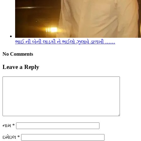
ભાઈ ની બેની લાડકી ને ભઈલો ઝુલાવે ડાળખી ……
No Comments
Leave a Reply
નામ
*
ઇમેઇલ
*