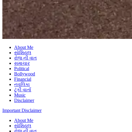
About Me
સોશિયલ
રોજ ની વાત
સમાચાર
Political
Bollywood
Financial
નવલિકા
ટૂંકી વાર્તા
Music
Disclaimer
Important Disclaimer
About Me
સોશિયલ
રોજ ની વાત