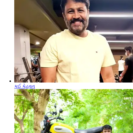
કઈ કેહવત