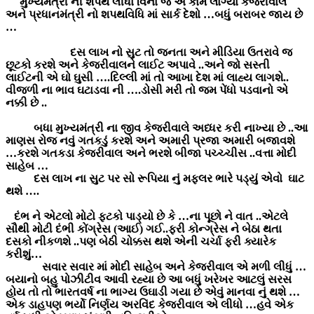
મુખ્યમંત્રી ની શપથ લીધા વિના જ એ કામે લાગ્યા કેજરીવાલ
અને પ્રધાનમંત્રી નો શપથવિધિ માં સાર્ક દેશો …બધું બરાબર જાય છે
…
દસ લાખ નો સુટ તો જનતા અને મીડિયા ઉતરાવે જ
છૂટકો કરશે અને કેજરીવાલને લાઈટ અપાવે ..અને જો સસ્તી
લાઈટની એ ઘો ઘુસી ….દિલ્લી માં તો આખા દેશ માં લાહ્ય લાગશે..
વીજળી ના ભાવ ઘટાડવા ની ….ડોસી મરી તો જમ પેંધો પડવાનો એ
નક્કી છે ..
બધા મુખ્યમંત્રી ના જીવ કેજરીવાલે અધ્ધર કરી નાખ્યા છે ..આ
માણસ રોજ નવું ગતકડું કરશે અને અમારી પ્રજા અમારી બજાવશે
…કરશે ગતકડા કેજરીવાલ અને ભરશે બીજા પચ્ચ્ચીસ ..વત્તા મોદી
સાહેબ …
દસ લાખ ના સુટ પર સો રૂપિયા નું મફલર ભારે પડ્યું એવો ઘાટ
થશે ….
દંભ ને એટલો મોટો ફટકો પાડ્યો છે કે …ના પૂછો ને વાત ..એટલે
સૌથી મોટી દંભી કોંગ્રેસ (આઈ) ગઈ..ફરી કોન્ગ્રેસ ને બેઠા થતા
દસકો નીકળશે ..પણ બેઠી ચોક્કસ થશે એની ચર્ચા ફરી ક્યારેક
કરીશું…
સવાર સવાર માં મોદી સાહેબ અને કેજરીવાલ એ મળી લીધું …
બયાનો બહુ પોઝીટીવ આવી રહ્યા છે આ બધું ખરેખર આટલું સરસ
હોય તો તો ભારતવર્ષ ના ભાગ્ય ઉઘાડી ગયા છે એવું માનવા નું થશે …
એક ડાહપણ ભર્યો નિર્ણય અરવિંદ કેજરીવાલ એ લીધો …હવે એક