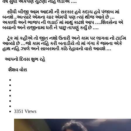
વર્ષ સુધી એકપણ ચુંટણી નહિ લડીએ ….
સીધી બીજી આમ આદમી ની સરકાર હવે કદાચ હવે પંજાબ માં
બનશે ..અત્યારે એમના ચાર એમપી પણ ત્યાં થીજ આવે છે …
અકાલી અને ભાજપ ની લડાઈ માં માથું કાઢશે આપ ….શિવસેના એ
બયાનો અને રાજીનામા ધરી ને પાછુ તાપણું કર્યું છે ….
ટૂંક માં કહીએ તો જીત નશો ઉતારી અને કામ પર લાગવા નો ટાઈમ
આવ્યો છે …જો કામ નહિ કરી બતાડીયે તો માં ગંગા કે જમના એકે
હાથ નહિ ઝાલે અને સાબરમતી કાંઠે રેહાવનો વારો આવશે …
આપનો દિવસ શુભ રહે
શૈશવ વોરા
3351 Views