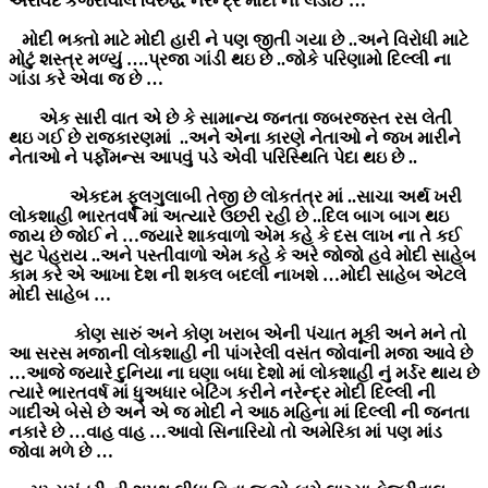
અરવિંદ કેજરીવાલ વિરુદ્ધ નરેન્દ્ર મોદી ની લડાઈ …
મોદી ભક્તો માટે મોદી હારી ને પણ જીતી ગયા છે ..અને વિરોધી માટે
મોટું શસ્ત્ર મળ્યું ….પ્રજા ગાંડી થઇ છે ..જોકે પરિણામો દિલ્લી ના
ગાંડા કરે એવા જ છે …
એક સારી વાત એ છે કે સામાન્ય જનતા જબરજસ્ત રસ લેતી
થઇ ગઈ છે રાજકારણમાં ..અને એના કારણે નેતાઓ ને જખ મારીને
નેતાઓ ને પર્ફોમન્સ આપવું પડે એવી પરિસ્થિતિ પેદા થઇ છે ..
એકદમ ફૂલગુલાબી તેજી છે લોકતંત્ર માં ..સાચા અર્થ ખરી
લોકશાહી ભારતવર્ષ માં અત્યારે ઉછરી રહી છે ..દિલ બાગ બાગ થઇ
જાય છે જોઈ ને …જયારે શાકવાળો એમ કહે કે દસ લાખ ના તે કઈ
સુટ પેહરાય ..અને પસ્તીવાળો એમ કહે કે અરે જોજો હવે મોદી સાહેબ
કામ કરે એ આખા દેશ ની શકલ બદલી નાખશે …મોદી સાહેબ એટલે
મોદી સાહેબ …
કોણ સારું અને કોણ ખરાબ એની પંચાત મૂકી અને મને તો
આ સરસ મજાની લોકશાહી ની પાંગરેલી વસંત જોવાની મજા આવે છે
…આજે જયારે દુનિયા ના ઘણા બધા દેશો માં લોકશાહી નું મર્ડર થાય છે
ત્યારે ભારતવર્ષ માં ધુઅધાર બેટિંગ કરીને નરેન્દ્ર મોદી દિલ્લી ની
ગાદીએ બેસે છે અને એ જ મોદી ને આઠ મહિના માં દિલ્લી ની જનતા
નકારે છે …વાહ વાહ …આવો સિનારિયો તો અમેરિકા માં પણ માંડ
જોવા મળે છે …