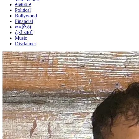
સમાચાર
Political
Bollywood
Financial
નવલિકા
ટૂંકી વાર્તા
Music
Disclaimer