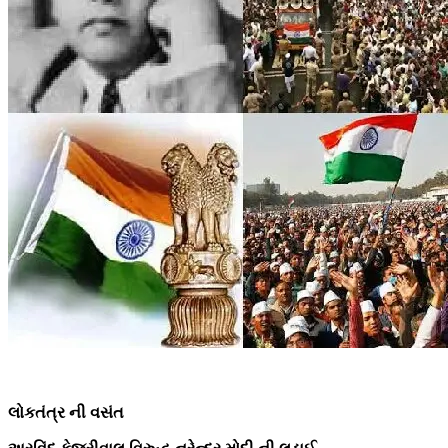
લોકતંત્ર ની વસંત