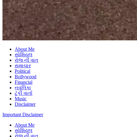
About Me
સોશિયલ
રોજ ની વાત
સમાચાર
Political
Bollywood
Financial
નવલિકા
ટૂંકી વાર્તા
Music
Disclaimer
Important Disclaimer
About Me
સોશિયલ
રોજ ની વાત