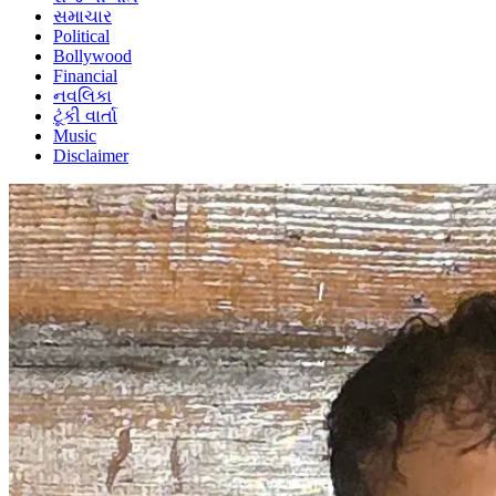
સમાચાર
Political
Bollywood
Financial
નવલિકા
ટૂંકી વાર્તા
Music
Disclaimer