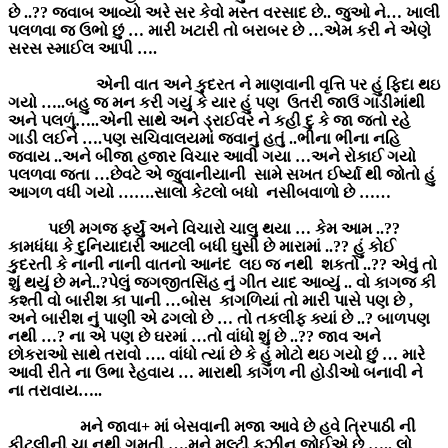
છે ..?? જવાબ આવ્યો અરે સર કેવો મસ્ત વરસાદ છે.. જુઓ ને… ખાલી
પલળવા જ ઉભો છું … મારી ખટારી તો બરાબર છે …એમ કરી ને એણે
સરસ સ્માઈલ આપી ….
એની વાત અને કુદરત ને માણવાની વૃત્તિ પર હું ફિદા થઇ
ગયો …..બહુ જ મન કરી ગયું કે યાર હું પણ ઉતરી જાઉં ગાડીમાંથી
અને પલળું…..એની સાથે અને ડ્રાઈવર ને કહી દુ કે જા જતો રહે
ગાડી લઈને ….પણ સચિવાલયમાં જવાનું હતું ..ભીના ભીના નહિ
જવાય ..અને બીજા હજાર વિચાર આવી ગયા …અને રોકાઈ ગયો
પલળવા જતા …છેવટે એ જુવાનીયાની સામે સખત ઈર્ષ્યા થી જોતો હું
આગળ વધી ગયો …….સાલો કેટલો બધો નસીબવાળો છે ……
પછી મગજ ફર્યું અને વિચારો ચાલુ થયા … કેમ આમ ..??
કામધંધા કે દુનિયાદારી આટલી બધી ઘુસી છે મારામાં ..?? હું કોઈ
કુદરતી કે નાની નાની વાતનો આનંદ લઇ જ નથી શકતો ..?? એવું તો
શું થયું છે મને..?પેલું જગજીતસિંહ નું ગીત યાદ આવ્યું .. વો કાગજ કી
કશ્તી વો બારીશ કા પાની …બોસ કાગળિયાં તો મારી પાસે પણ છે ,
અને બારીશ નું પાણી એ ઢગલો છે … તો તકલીફ ક્યાં છે ..? બાળપણ
નથી …? ના એ પણ છે ઘરમાં …તો વાંધો શું છે ..?? જાવ અને
છોકરાઓ સાથે તરાવો …. વાંધો ત્યાં છે કે હું મોટો થઇ ગયો છું … મારે
આવી રીતે ના ઉભા રેહવાય … મારાથી કાગળ ની હોડીઓ બનાવી ને
ના તરાવાય…..
મને જાવા+ માં બેસવાની મજા આવે છે હવે ત્રિપાઠી ની
કીટલીની ચા નથી ગમતી ….મને મલ્ટી કુઝીન જોઈએ છે ….. લો