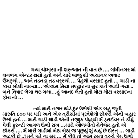
ગયા ચોમાસા ની શરૂઆત ની વાત છે …. ગાંધીનગર માં
લગભગ એન્ટર થયો હતો અને ચારે બાજુ થી અચાનક અષાઢ
ઉમટ્યો …અને તડતડા તડ વરસ્યો … પેહલો વરસાદ હતો … ગાડી ના
કાચ ખોલી નાખ્યા… એકદમ મિયા મલ્હાર ના સુર કાને આવી ગયા ..
બંને નિષાદ ભેગા થઇ ગયા…હું આનંદ લેતો હતો મોટા મોટા વરસાદના
ફોરા નો …
ત્યાં મારી નજર થોડે દુર ઉભેલી એક બહુ જૂની
મારુતિ ૮૦૦ પર પડી અને એક ત્રીસીમાં પ્રવેશેલો છોકરો એની બહાર
ઉભો હતો … મારી ગાડી થોડી એની નજીક પોહચી મેં ડ્રાઈવર ને કીધું
પેલી ફ્રન્ટી આગળ ઉભી રાખ …મારો ઓળખીતો મેનેજર હતો એ
છોકરો …. મેં મારી ગાડીમાં બેઠા બેઠા જ પૂછ્યું શું થયું છે દોસ્ત … ગાડી
અટકી છે ..?મને કહે ના સર … મેં કીધું તો આમ રસ્તા વચ્ચે કેમ ઉભો