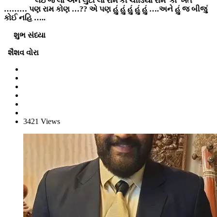
લઇ જ લો અને લુંટી લો રામ કી ચીડિયા રામ કા ખેત
……… પણ રામ કોણ …?? એ પણ હું હું હું હું હું ….અને હું જ બીજું
કોઈ નહિ …..
શુભ સંધ્યા
શૈશવ વોરા
3421 Views