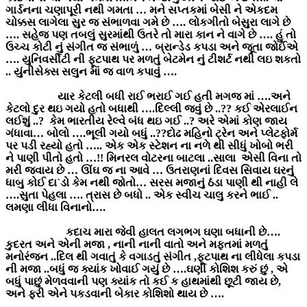
ગાર્ડનના ચણાપૂરી નથી ગમતા … મને સપ્તકમાં બેસી ને એકદમ
ચોક્કસ લાગેલા સુર જ સંભાળવા ગમે છે …. લોકગીતો બેસુરા લાગે છે
…. સહેજ પણ તબલું સુરમાંથી ઉતરે તો મારા કાન ને વાગે છે …. હું તો
ઉચ્ચ કોટી નું સંગીત જ સંભાળું … બ્રાન્ડેડ કપડા અને જૂતા જોઈએ
…. યુનિવર્સીટી ની ફૂટપાથ પર મળતું બેટમેન નું ટીશર્ટ નથી લઇ શકતો
.. યુંનીસેક્સ સલુન માં જ વાળ કપાવું ….
યાર કેટલી બધી રાઈ ભરાઈ ગઈ હતી મગજ માં ….અને
કેટલો દુર થઇ ગયો હતો બધાથી ….દિલ્લી જવું છે ..?? કઈ એરલાઈન
લઈશું ..? કેમ ભારતીય રેલ્વે બંધ થઇ ગઈ ..? અરે એમાં કોણ જાય
ગંધાવા… બોલો ….ભૂલી ગયો બધું ..??દોઢ મહિનો ટ્રેન અને પ્લેટફોર્મ
પર પડી રહ્યો હતો ….. એક એક સ્ટેશન ના નળે થી સીધું ખોબો ભરી
ને પાણી પીતો હતો …!! મિનરલ વોટરના બાટલા ..સાલા એસી વિના તો
મરી જવાય છે … ઊંઘ જ ના આવે … ઉતરાણનાં દિવસ સિવાય ઘરનું
ધાબુ કોઈ દા`ડો કેમ નથી જોતો… સરસ મજાનું ઠંડા પાણી થી નાહી લે
….સુતા પેહલા …. ત્રાસ છે બધો .. એક સ્વીચ ચાલુ કરને ભાઈ ..
લમણા લીધા વિનાનો….
કદાચ મારા જેવી હાલત લગભગ ઘણા બધાની છે….
કુદરત અને એની મજા , નાની નાની વાતો અને મફતમાં મળતું
મનોરંજન ..દિલ થી ગવાતું કે વગાડતું સંગીત ,ફૂટપાથ ના લીધેલા કપડા
ની મજા ..બધું જ ક્યાંક ખોવાઈ ગયું છે ….ઘણી કોશિશ કરું છું , એ
બધું પાછું મેળવવાની પણ ક્યાંક તો કઈ ક હાથમાંથી છૂટી જાય છે,
અને ફરી એને પકડવાની બેકાર કોશિશો થાય છે ….