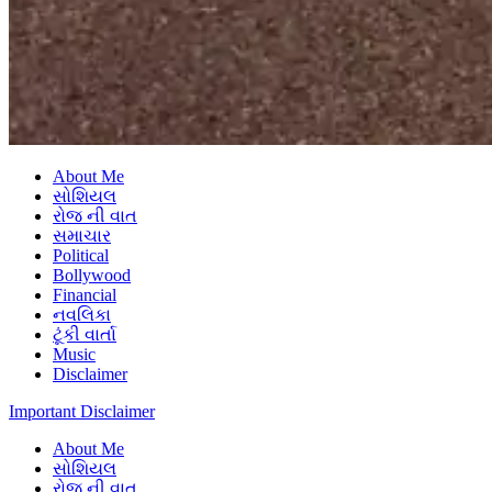
About Me
સોશિયલ
રોજ ની વાત
સમાચાર
Political
Bollywood
Financial
નવલિકા
ટૂંકી વાર્તા
Music
Disclaimer
Important Disclaimer
About Me
સોશિયલ
રોજ ની વાત