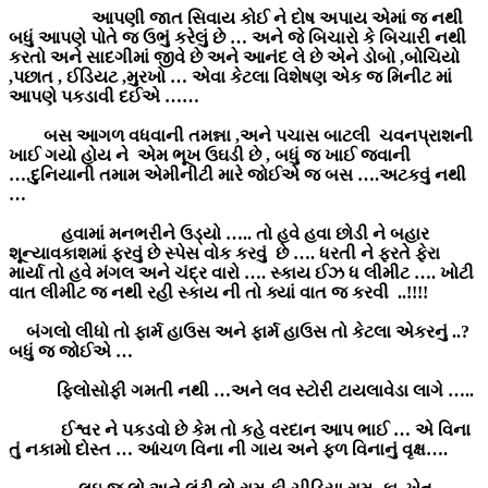
આપણી જાત સિવાય કોઈ ને દોષ અપાય એમાં જ નથી
બધું આપણે પોતે જ ઉભું કરેલું છે … અને જે બિચારો કે બિચારી નથી
કરતો અને સાદગીમાં જીવે છે અને આનંદ લે છે એને ડોબો ,બોચિયો
,પછાત , ઈડિયટ ,મુરખો … એવા કેટલા વિશેષણ એક જ મિનીટ માં
આપણે પકડાવી દઈએ ……
બસ આગળ વધવાની તમન્ના ,અને પચાસ બાટલી ચવનપ્રાશની
ખાઈ ગયો હોય ને એમ ભૂખ ઉઘડી છે , બધું જ ખાઈ જવાની
….દુનિયાની તમામ એમીનીટી મારે જોઈએ જ બસ ….અટકવું નથી
…
હવામાં મનભરીને ઉડ્યો ….. તો હવે હવા છોડી ને બહાર
શૂન્યાવકાશમાં ફરવું છે સ્પેસ વોક કરવું છે …. ધરતી ને ફરતે ફેરા
માર્યા તો હવે મંગલ અને ચંદ્ર વારો …. સ્કાય ઈઝ ધ લીમીટ …. ખોટી
વાત લીમીટ જ નથી રહી સ્કાય ની તો ક્યાં વાત જ કરવી ..!!!!
બંગલો લીધો તો ફાર્મ હાઉસ અને ફાર્મ હાઉસ તો કેટલા એકરનું ..?
બધું જ જોઈએ …
ફિલોસોફી ગમતી નથી …અને લવ સ્ટોરી ટાયલાવેડા લાગે …..
ઈશ્વર ને પકડવો છે કેમ તો કહે વરદાન આપ ભાઈ … એ વિના
તું નકામો દોસ્ત … આંચળ વિના ની ગાય અને ફળ વિનાનું વૃક્ષ….