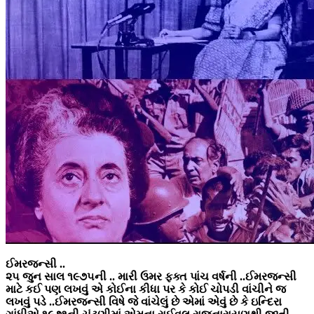
ઈમરજન્સી ..
૨૫ જુન સાલ ૧૯૭૫ની .. મારી ઉમર ફક્ત પાંચ વર્ષની ..ઈમરજન્સી
માટે કઈ પણ લખવું એ કોઈના કીધા પર કે કોઈ ચોપડી વાંચીને જ
લખવું પડે ..ઈમરજન્સી વિષે જે વાંચેલું છે એમાં એવું છે કે ઇન્દિરા