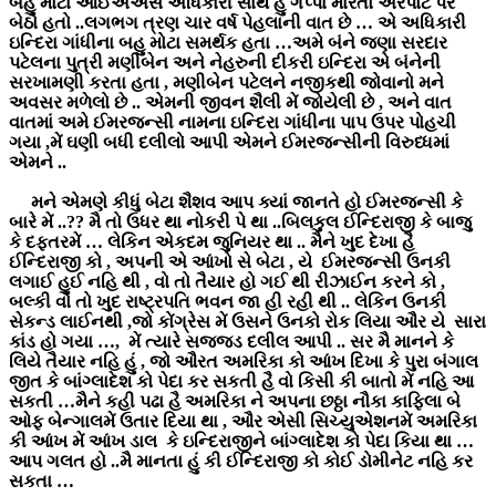
બહુ મોટા આઈએએસ અધિકારી સાથે હું ગપ્પા મારતો એરપોટ પર
બેઠો હતો ..લગભગ ત્રણ ચાર વર્ષ પેહલાની વાત છે … એ અધિકારી
ઇન્દિરા ગાંધીના બહુ મોટા સમર્થક હતા …અમે બંને જણા સરદાર
પટેલના પુત્રી મણીબેન અને નેહરુની દીકરી ઇન્દિરા એ બંનેની
સરખામણી કરતા હતા , મણીબેન પટેલને નજીકથી જોવાનો મને
અવસર મળેલો છે .. એમની જીવન શૈલી મેં જોયેલી છે , અને વાત
વાતમાં અમે ઈમરજન્સી નામના ઇન્દિરા ગાંધીના પાપ ઉપર પોહચી
ગયા ,મેં ઘણી બધી દલીલો આપી એમને ઈમરજન્સીની વિરુધ્ધમાં
એમને ..
મને એમણે કીધું બેટા શૈશવ આપ ક્યાં જાનતે હો ઈમરજન્સી કે
બારે મેં ..?? મૈ તો ઉધર થા નોકરી પે થા ..બિલકુલ ઈન્દિરાજી કે બાજુ
કે દફતરમેં … લેકિન એકદમ જુનિયર થા .. મૈને ખુદ દેખા હૈ
ઈન્દિરાજી કો , અપની એ આંખો સે બેટા , યે ઈમરજન્સી ઉનકી
લગાઈ હુઈ નહિ થી , વો તો તૈયાર હો ગઈ થી રીઝાઈન કરને કો ,
બલ્કી વો તો ખુદ રાષ્ટ્રપતિ ભવન જા હી રહી થી .. લેકિન ઉનકી
સેકન્ડ લાઈનથી ,જો કોંગ્રેસ મેં ઉસને ઉનકો રોક લિયા ઔર યે સારા
કાંડ હો ગયા …, મેં ત્યારે સજ્જડ દલીલ આપી .. સર મૈ માનને કે
લિયે તૈયાર નહિ હું , જો ઔરત અમરિકા કો આંખ દિખા કે પુરા બંગાલ
જીત કે બાંગ્લાદેશ કો પેદા કર સકતી હૈ વો કિસી કી બાતો મેં નહિ આ
સકતી …મૈને કહી પઢા હૈ અમરિકા ને અપના છઠ્ઠા નૌકા કાફિલા બે
ઓફ બેન્ગાલમેં ઉતાર દિયા થા , ઔર એસી સિચ્યુએશનમેં અમરિકા
કી આંખ મેં આંખ ડાલ કે ઇન્દિરાજીને બાંગ્લાદેશ કો પેદા કિયા થા …
આપ ગલત હો ..મૈ માનતા હું કી ઈન્દિરાજી કો કોઈ ડોમીનેટ નહિ કર
સકતા …