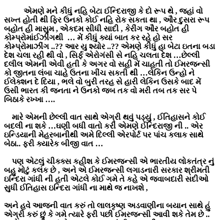
એમણે મને કીધું નહિ બેટા ઈન્દિરાજી કે દો રૂપ થે , જહાં વો
સખ્ત હોતી થી ફિર ઉનકો કોઈ નહિ રોક સકતા થા , ઔર દુસરા રૂપ
બહોત હી માસુમ , એકદમ સીધી સાદી , કેરીંગ ઔર બહોત હી
કોમ્પ્રોમાંઈઝીંગથી … મેં કીધું ક્યાં બાત કર રહે હો સર
કોમ્પ્રોમાઝીંગ ..?? આર યુ શ્યોર ..?? એમણે કીધું હા બેટા ઇતના બડા
દેશ ચલા રહી થી વો , સિર્ફ એરોગંસી સે નહિ ચલતા દેશ …છેલ્લી
દલીલ એમની એવી હતી કે અગર વો સહી મેં ચાહતી તો ઈમરજન્સી
કો જીતના લંબા ચાહે ઉતના ખીંચ સકતી થી …લેકિન ઉન્હો ને
ઈલેક્શન દે દિયા , ભલે વો બુરી તરહ સે હારી લેકિન ઉસકે બાદ મેં
ઉસી ભારત કી જનતા ને ઉનકો જબ તક વો મરી તબ તક સર પે
બિઠાકે રખ્ખા ….
મારે એમની છેલ્લી વાત સાથે એગ્રી થવું પડ્યું , ઈતિહાસને કોઈ
બદલી ના શકે …ઘણી બધી વાતો કરી એમણે ઈન્દિરાજી ની .. એર
ઇન્ડિયાની મેહરબાનીથી અમે દિલ્લી એરપોર્ટ પર પાંચ કલાક સાથે
બેઠા.. ફરી ક્યારેક બીજી વાત …
પણ એટલું ચીક્ક્સ કહીશ કે ઈમરજન્સી એ ભારતીય લોકતંત્ર નું
બહુ મોટું કલંક છે , અને એ ઈમરજન્સી લગાડનારી સરકાર શ્રીમતી
ઇન્દિરા ગાંધી ની હતી એટલે કોઈ ગમે તે કહે એ જવાબદારી સદીઓ
સુધી ઈતિહાસ ઇન્દિરા ગાંધી ના માથે જ નાખશે ,
અને હવે આજની વાત કરું તો લાલકૃષ્ણ અડવાણીના બયાન સાથે હું
એગ્રી કરું છું કે ગમે ત્યારે ફરી પછી ઈમરજન્સી આવી શકે તેમ છે ..