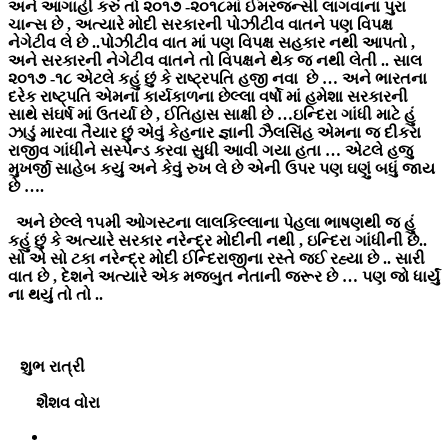
અને આગાહી કરું તો ૨૦૧૭ -૨૦૧૮માં ઈમરજન્સી લાગવાના પુરા
ચાન્સ છે , અત્યારે મોદી સરકારની પોઝીટીવ વાતને પણ વિપક્ષ
નેગેટીવ લે છે ..પોઝીટીવ વાત માં પણ વિપક્ષ સહકાર નથી આપતો ,
અને સરકારની નેગેટીવ વાતને તો વિપક્ષને થેક જ નથી લેતી .. સાલ
૨૦૧૭ -૧૮ એટલે કહું છું કે રાષ્ટ્રપતિ હજી નવા છે … અને ભારતના
દરેક રાષ્ટ્પતિ એમના કાર્યકાળના છેલ્લા વર્ષો માં હમેશા સરકારની
સાથે સંઘર્ષ માં ઉતર્યા છે , ઈતિહાસ સાક્ષી છે …ઇન્દિરા ગાંધી માટે હું
ઝાડું મારવા તૈયાર છું એવું કેહનાર જ્ઞાની ઝૈલસિંહ એમના જ દીકરા
રાજીવ ગાંધીને સસ્પેન્ડ કરવા સુધી આવી ગયા હતા … એટલે હજુ
મુખર્જી સાહેબ કયું અને કેવું રુખ લે છે એની ઉપર પણ ઘણું બધું જાય
છે ….
અને છેલ્લે ૧૫મી ઓગસ્ટના લાલકિલ્લાના પેહલા ભાષણથી જ હું
કહું છું કે અત્યારે સરકાર નરેન્દ્ર મોદીની નથી , ઇન્દિરા ગાંધીની છે..
સો એ સો ટકા નરેન્દ્ર મોદી ઈન્દિરાજીના રસ્તે જઈ રહ્યા છે .. સારી
વાત છે , દેશને અત્યારે એક મજબુત નેતાની જરૂર છે … પણ જો ધાર્યું
ના થયું તો તો ..
શુભ રાત્રી
શૈશવ વોરા