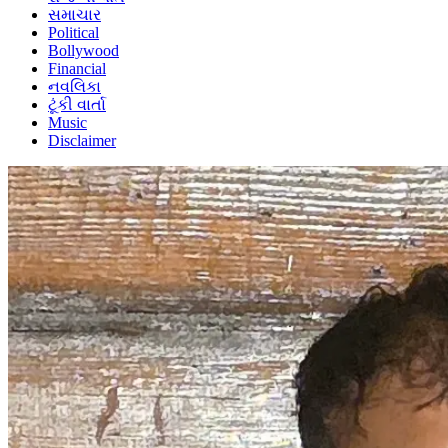
સમાચાર
Political
Bollywood
Financial
નવલિકા
ટૂંકી વાર્તા
Music
Disclaimer