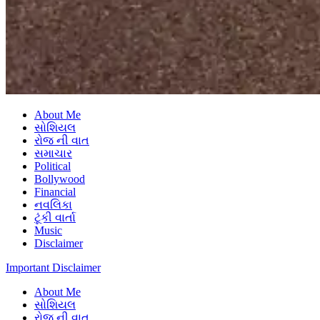
About Me
સોશિયલ
રોજ ની વાત
સમાચાર
Political
Bollywood
Financial
નવલિકા
ટૂંકી વાર્તા
Music
Disclaimer
Important Disclaimer
About Me
સોશિયલ
રોજ ની વાત