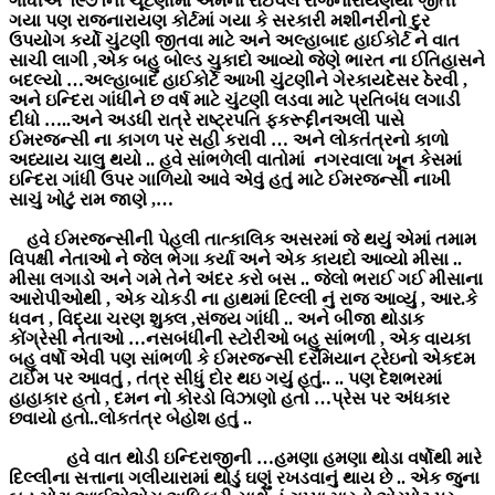
ગાંધીએ ૧૯૭૧ની ચૂંટણીમાં એમના રાઈવલ રાજનારાયણથી જીતી
ગયા પણ રાજનારાયણ કોર્ટમાં ગયા કે સરકારી મશીનરીનો દુર
ઉપયોગ કર્યો ચુંટણી જીતવા માટે અને અલ્હાબાદ હાઈકોર્ટ ને વાત
સાચી લાગી ,એક બહુ બોલ્ડ ચુકાદો આવ્યો જેણે ભારત ના ઈતિહાસને
બદલ્યો …અલ્હાબાદ હાઈકોર્ટે આખી ચુંટણીને ગેરકાયદેસર ઠેરવી ,
અને ઇન્દિરા ગાંધીને છ વર્ષ માટે ચુંટણી લડવા માટે પ્રતિબંધ લગાડી
દીધો …..અને અડધી રાત્રે રાષ્ટ્રપતિ ફકરૂદ્દીનઅલી પાસે
ઈમરજન્સી ના કાગળ પર સહી કરાવી … અને લોકતંત્રનો કાળો
અધ્યાય ચાલુ થયો .. હવે સાંભળેલી વાતોમાં નગરવાલા ખૂન કેસમાં
ઇન્દિરા ગાંધી ઉપર ગાળિયો આવે એવું હતું માટે ઈમરજન્સી નાખી
સાચું ખોટું રામ જાણે ,…
હવે ઈમરજન્સીની પેહલી તાત્કાલિક અસરમાં જે થયું એમાં તમામ
વિપક્ષી નેતાઓ ને જેલ ભેગા કર્યા અને એક કાયદો આવ્યો મીસા ..
મીસા લગાડો અને ગમે તેને અંદર કરો બસ .. જેલો ભરાઈ ગઈ મીસાના
આરોપીઓથી , એક ચોકડી ના હાથમાં દિલ્લી નું રાજ આવ્યું , આર.કે
ધવન , વિદ્યા ચરણ શુક્લ ,સંજય ગાંધી .. અને બીજા થોડાક
કોંગ્રેસી નેતાઓ …નસબંધીની સ્ટોરીઓ બહુ સાંભળી , એક વાયકા
બહુ વર્ષો એવી પણ સાંભળી કે ઈમરજન્સી દરમિયાન ટ્રેઇનો એકદમ
ટાઈમ પર આવતું , તંત્ર સીધું દોર થઇ ગયું હતું.. .. પણ દેશભરમાં
હાહાકાર હતો , દમન નો કોરડો વિઝાણો હતો …પ્રેસ પર અંધકાર
છવાયો હતો..લોકતંત્ર બેહોશ હતું ..
હવે વાત થોડી ઇન્દિરાજીની …હમણા હમણા થોડા વર્ષોથી મારે
દિલ્લીના સત્તાના ગલીયારામાં થોડું ઘણું રખડવાનું થાય છે .. એક જુના