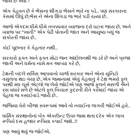
જાય છે ક્યા ?
એક કેહવત છે કે ભેંસના શીંગડા ભેંસને ભારે ના પડે.. પણ સરકારના
કેસમાં ઊંધું છે,ભેંસ ને એના શિંગડા જ ભારે પડી રહ્યા છે..
આજે એકદમ ધીમે ધીમે તબક્કાવાર વ્યાજના દરો ઘટતા જાય છે, અને
વ્યાજ પર “ખાતી” એક પેઢી પોતાની જાત અને આયુષ્ય બધું જ
સંકોરતી જાય છે..
કોઈ પૂછનાર કે કેહનાર નથી..
સરકારો ફક્ત અને ફક્ત મોટા જન આંદોલનથી જ ડરે છે અને પ્રજા
જાતી અને ધર્મના નામે મત આપ્યા કરે છે,
ટેક્ષની બદલે સર્વિસ આપવાનો ચાર્જ સરકાર અને એના યુનિટો
વસુલતા થઇ ગયા છે..એક જમાનામાં એવું કેહવાતું કે ટેક્ષ ભમરો ફૂલ
પરથી મધ ચૂસે એટલો જ લેવો જોઈએ પણ આજે ફૂલને મસળી અને
રસ વધારે મળે છે એટલે ફૂલ બિચારું કુદરતી રીતે કરમાઈ જાય એ
પેહલા જ કસાઈવાડે જાય છે..
જજિયા વેરો બીજા સ્વરૂપમાં આવે તો નવાઈના લાગવી જોઈએ હવે..
ધાર્મિક સંસ્થાનોનાં બેંક એકાઉન્ટ ઉપર જમા થતા દરેક એક લાખ
રૂપિયે દસ હજાર રૂપિયા કપાઈ જશે..!!
પણ આવું થવું જ જોઈએ,