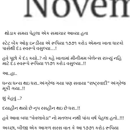
થોડાક સમય પેહલા એક સમાચાર આવ્યા હતા
સ્ટેટ બેંક ઓફ ઇન્ડીયા એ રૂપિયા ૧૭૭૧ કરોડ એમના ખાતા ધારકો
પાસેથી દંડ સ્વરૂપે વસુલ્યા…!
હવે પૂછો કે દંડ કયો..? તો કહે ખાતામાં મીનીમમ બેલેન્સ રાખ્યું નહિ
માટે દંડ સ્વરૂપે રૂપિયા ૧૧૭૧ કરોડ વસુલ્યા..!!
આ..હા..
ધન્ય ધન્ય થઇ ધરા..અંગ્રેજ ગયા પણ સવાયા “રાષ્ટ્રવાદી” અંગ્રેજ
મૂકી ગયા..!!
શું કેહવું ..?
દયાહીન થયો છે નૃપ રસહીન થઇ છે ધરા..!!
હવે આવા બધા “વેવલાવેડા” નો મતલબ નથી પાંચ વર્ષ પેહલા હતો..!!!
અચ્છા, બીજી એક આગળ સરસ વાત કે આ ૧૭૭૧ કરોડ રૂપિયા