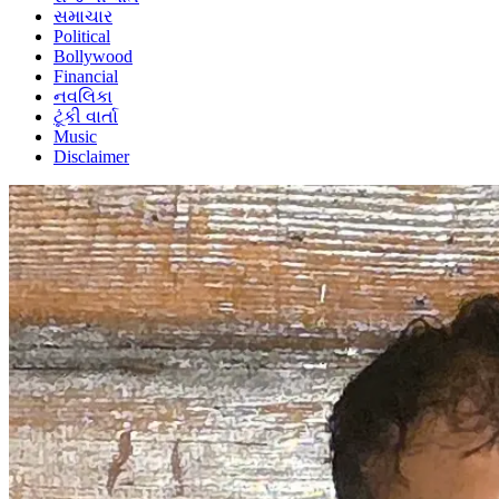
સમાચાર
Political
Bollywood
Financial
નવલિકા
ટૂંકી વાર્તા
Music
Disclaimer