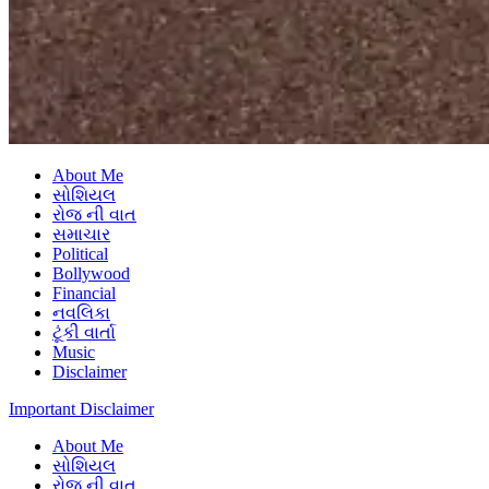
About Me
સોશિયલ
રોજ ની વાત
સમાચાર
Political
Bollywood
Financial
નવલિકા
ટૂંકી વાર્તા
Music
Disclaimer
Important Disclaimer
About Me
સોશિયલ
રોજ ની વાત