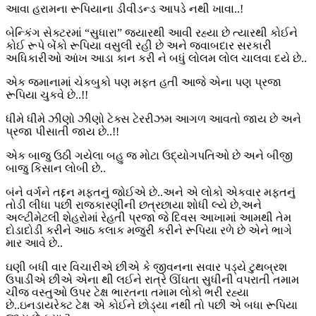
આવા હરામના રૂપિયાના ડીવીડન્ડ આપડે નથી ખાવા..!
બેન્કિંગ સેક્ટરમાં “સુધારા” જ્યારથી આવી રહ્યા છે ત્યારથી કોઈને
કોઈ રૂપે બેંકો રૂપિયા વસુલી રહી છે અને જવાબદાર સરકારી
અધિકારીઓ આંખ આડા કાન કરી ને બધું લોલમ લોલ ચાલવા દયે છે..
એક જમાનામાં ચેકબુકો પણ મફત હતી આજે એના પણ પ્રજા
રૂપિયા ચુકવે છે..!!
ધીમે ધીમે ઝીણો ઝીણો ટેક્સ ટેરરીઝમ આગળ આવતો જાય છે અને
પ્રજા પીસાતી જાય છે..!!
એક બાજુ ઉઠી ગયેલા બહુ જ મોટા ઉદ્યોગપતિઓ છે અને બીજી
બાજુ કિસાન લોબી છે..
બંને વર્ગને તદ્દન મફતનું જોઈએ છે..અને એ લોકો એકવાર મફતનું
તોડી લીધા પછી રાજકારણીની છત્રછાયા શોધી લ્યે છે,અને
અલ્ટીમેટલી શેહરોમાં રેહતી પ્રજા જે દિવસ આખામાં આમથી તેમ
દોડાદોડી કરીને આઠ કલાક મજુરી કરીને રૂપિયા રળે છે એને ભાગે
માર આવે છે..
ઘણી બધી વાર વિચારીએ છીએ કે જીવનના સવાર પડ્યે ટુથબ્રશ
ઉપાડીએ છીએ એના થી લઈને રાત્રે ઊંઘતા સુધીની વપરાતી તમામ
ચીજ વસ્તુઓ ઉપર ટેક્ષ ભારતના તમામ લોકો ભરી રહ્યા
છે..ઇનડાયરેક્ટ ટેક્ષ એ કોઈને છોડ્યા નથી તો પછી એ બધા રૂપિયા