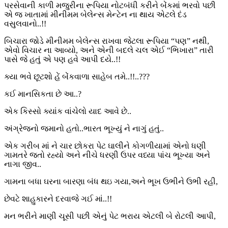
પરસેવાની કાળી મજુરીના રૂપિયા નોટબંધી કરીને બેંકમાં ભરવો પછી
એ જ ખાતામાં મીનીમમ બેલેન્સ મેન્ટેન ના થાય એટલે દંડ
વસુલવાનો..!!
બિચારા જોડે મીનીમમ બેલેન્સ રાખવા જેટલા રૂપિયા “પણ” નથી,
એવો વિચાર ના આવ્યો, અને એની બદલે ચલ એઈ “ભિખારા” તારી
પાસે જે હતું એ પણ હવે આપી દયે..!!
ક્યા ભવે છૂટશો હેં બેંકવાળા સાહેબ તમે..!!..???
કઈ માનસિકતા છે આ..?
એક કિસ્સો ક્યાંક વાંચેલો યાદ આવે છે..
અંગ્રેજનો જમાનો હતો..ભારત ભૂખ્યું ને નાગું હતું..
એક ગરીબ માં ને ચાર છોકરા પેટ ઘાલીને કોગળીયામાં એનો ધણી
ગામતરે જતો રહ્યો અને નીચે ધરણી ઉપર વધ્યા પાંચ ભૂખ્યા અને
નાગા જીવ..
ગામના બધા ઘરના બારણા બંધ થઇ ગયા,અને ભૂખ ઉભીને ઉભી રહી,
છેવટે શાહુકારને દરવાજે ગઈ માં..!!
મન ભરીને માણી ચૂસી પછી એનું પેટ ભરાય એટલી બે રોટલી આપી,