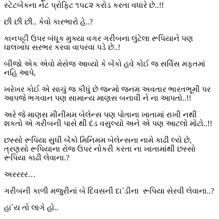
સ્ટેટબેંકના નેટ પ્રોફિટ ૧૫૮૨ કરોડ કરતા વધારે છે..!!
છી છી છી.. કેવો કારભારો હે..?
કાનપટ્ટી ઉપર બંધૂક મુક્યા વગર ગરીબના લુંટેલા રૂપિયાને પણ
ઘાલખાધ સરભર કરવા વાપરવા પડે છે..!
બીજો એક એવો મેસેજ આવ્યો કે બેંકો હવે કોઈ જ સર્વિસ મફતમાં
નહિ આપે,
ખરેખર કોઈ એ સાચું જ કીધું છે જન્મો જનમ અવતાર ભારતભૂમી પર
આપજે ભગવાન પણ સામાન્ય માણસ બનાવી ને ના આપતો..!!
અરે જે માણસ મીનીમમ બેલેન્સ પણ પોતાના ખાતામાં રાખી નથી
શકતો એ ગરીબની પાસે થી દંડ વસુલ્યો અને એ પણ આટલો મોટો..!!
છસ્સો રૂપિયા સુધી બેંકો મિનિમમ બેલેન્સના નામે કાઢી લ્યે છે,
ત્રણસો રૂપિયાના રોજ ઉપર નોકરી કરતા ના ખાતામાંથી છસ્સો
રૂપિયા કાઢી લેવાના.?
અરરરર…
ગરીબની કાળી મજુરીનાં બે દિવસની દા`ડીના રૂપિયા સેરવી લેવાના..?
હા`ય તો લાગે હો..