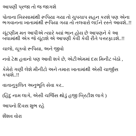
આપણી પ્રજા તો જ જાગશે
પોતાના ખિસ્સામાંથી રૂપિયા ગયા તો ચુપચાપ સહન કરશે પણ એના
ભગવાનના ખાતામાંથી રૂપિયા ગયા તો તલવારો લઈને રસ્તે આવશે..!!
ચૂંટણીમ મત આપીએ ત્યારે ક્યાં ભાન હોય છે આપણને કે આ
બધામાંથી એક જે ચૂંટાશે એ આપણી કેવી કેવી રીતે પત્તરફાડશે..!!
ચાલો, ચૂકવો રૂપિયા, અને જીવો
નવો ટેક્ષ હવાનો પણ આવી શકે છે, એટીએમમાં દસ મિનીટ બેઠો ,
કેમેરો ગણી લેશે મીનીટો અને તમારા ખાતામાંથી એસી ચાર્જીસ
કપાશે..!!
વાતાનુકુલિત અનુભૂતિ સેવા કર..
(હિંદુ નામ લાગે, એસી ચર્જિસ થોડું હજી બ્રિટીશ લાગે )
આપનો દિવસ શુભ રહે
શૈશવ વોરા