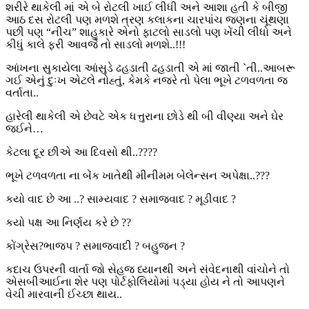
શરીરે થાકેલી માં એ બે રોટલી ખાઈ લીધી અને આશા હતી કે બીજી
આઠ દસ રોટલી પણ મળશે ત્રણ કલાકના ચારપાંચ જણના ચૂંથણા
પછી પણ “નીચ” શાહુકારે એનો ફાટલો સાડલો પણ ખેંચી લીધો અને
કીધું કાલે ફરી આવજે તો સાડલો મળશે..!!!
આંખના સુકાયેલા આંસુડે ઢહડાતી ઢહડાતી એ માં જાતી `તી..આબરૂ
ગઈ એનું દુઃખ એટલે નોહ્તું, કેમકે નજરે તો પેલા ભૂખે ટળવળતા જ
વર્તાતા..
હારેલી થાકેલી એ છેવટે એક ધત્તુરાના છોડે થી બી વીણ્યા અને ઘેર
જઈને…
કેટલા દૂર છીએ આ દિવસો થી..????
ભૂખે ટળવળતા ના બેંક ખાતેથી મીનીમમ બેલેન્સન અપેક્ષા..???
કયો વાદ છે આ ..? સામ્યવાદ ? સમાજવાદ ? મૂડીવાદ ?
કયો પક્ષ આ નિર્ણય કરે છે ??
કોંગ્રેસ?ભાજપ ? સમાજવાદી ? બહુજન ?
કદાચ ઉપરની વાર્તા જો સેહજ ધ્યાનથી અને સંવેદનાથી વાંચોને તો
એસબીઆઈના શેર પણ પોર્ટફોલિયોમાં પડ્યા હોય ને તો આપણને
વેચી મારવાની ઈચ્છા થાય..