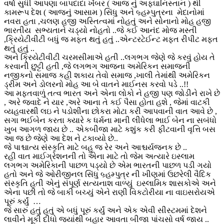
વર્ષો સુધી આપણા બાપદાદા ખૈબર ( આજ નું અફઘાનિસ્તાન ) થી
કામરૂપ દેશ ( આજનું આસામ ) સિંધુ અને બ્ર્હમ્પુત્રના મેદાનોમાં
નવરા હતા ,ચલણ હજી અસ્તિત્વમાં નોહતું અને સોનાનો મોહ હજી
ભારતીય સભ્યતાને ચડ્યો નોહતો ..જે કઈ આનંદ મોજ મસ્તી
,ક્રિયેટીવીટી બધું જ મફત થતું હતું ..એન્ટરટેઈન્ટ મફત રીપીટ મફત
થતું હતું ..
અને ક્રિયેટીવીટી ચરમસીમાએ હતી ..લગભગ જેણે જે કરવું હોય તે
કરવાની છુટ્ટી હતી ,જે લગભગ આજના અમેરિકન સમાજની
નજીકનો સમાજ કહી શકાય તેવો સમાજ ,ખાલી તેમાંથી અમેરિકન
ડ્રીમ અને ડોલરનો મોહ આ બે વાતને માઈનસ કરવો પડે ..!!
આ મફતવાળું તત્વ ભારત અને એના લોકો ને હજી પણ જોડીને રાખે છે
, અરે જવાદે ને યાર ,અરે આના તે કઈ પૈસા હોતા હશે , જેમાં વાટકી
વ્યહવારથી લઇ ને પડોશીના છોકરા મોટા કરી આપવાની વાત આવે છે ,
સગા ભઈબેન કરતા ક્યારે ક ધર્મના માની લીધેલા ભાઈ બેન ના સબંધો
ખુબ આગળ જાય છે .. એકબીજા માટે કશુંક કરી ફીટવાની વૃત્તિ બસ
આ જ છે જેણે આ દેશ ને ટકાવ્યો છે..
જે પાશ્ચાત્ય સંસ્કૃતિ માટે બહુ જ રેર અને આશ્ચર્યજનક છે ..
રહી વાત માઈગ્રેશનની તો એના માટે તો જેમ અત્યારે ઇસ્લામ
લગભગ અમેરિકાની પાછળ પડ્યો છે એમ ભારતની પાછળ પડી ગયો
હતો અને જે ઓરીજીનલ સિંધુ બ્ર્હમ્પુત્ર ની ખીણમાં ઉછરેલી વૈદિક
સંસ્કૃતિ હતી એનું સંપૂર્ણ સત્યનાશ વાળ્યું ઇસ્લામિક શાસકોએ અને
એના પછી તો જે બાકી બચ્યું એને રાણી વિકટોરીયા ના વાઇસરોયએ
પૂરું કર્યું …
જે સારું હતું હતું એ બધું પૂરું કર્યું અને એક એવી સીસ્ટમમાં દેશને
લાવીને મૂકી દીધો જ્યાંથી બહાર આવતા બીજા પાંચસો વર્ષ જાય ..