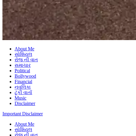
About Me
સોશિયલ
રોજ ની વાત
સમાચાર
Political
Bollywood
Financial
નવલિકા
ટૂંકી વાર્તા
Music
Disclaimer
Important Disclaimer
About Me
સોશિયલ
રોજ ની વાત