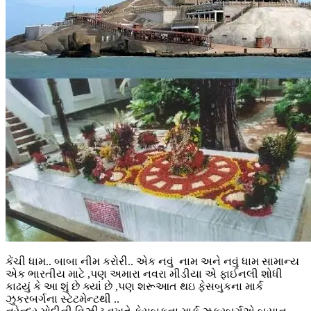
કેંચી ધામ.. બાબા નીમ કરોરી.. એક નવું નામ અને નવું ધામ સામાન્ય
એક ભારતીય માટે ,પણ અમારા નવરા મીડીયા એ ફાઈનલી શોધી
કાઢયું કે આ શું છે ક્યાં છે ,પણ શરૂઆત થઇ ફેસબુકના માર્ક
ઝુકરબર્ગના સ્ટેટમેન્ટથી ..