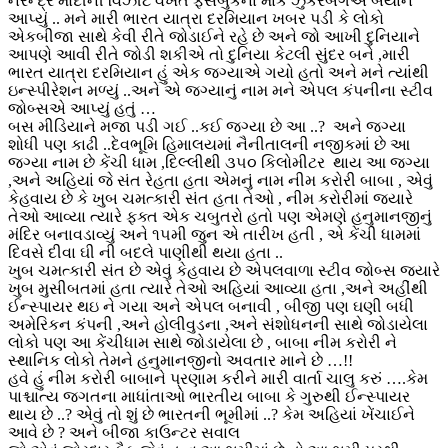
નરેન્દ્ર મોદીની વિઝીટ વખતે ફેસબુકના માર્ક ઝુકરબર્ગએ બયાન
આપ્યું .. મને મારી ભારત યાત્રા દરમિયાન ખબર પડી કે લોકો
એકબીજા સાથે કેવી રીતે જોડાઈને રહે છે અને જો આખી દુનિયાને
આપણે આવી રીતે જોડી શકીએ તો દુનિયા કેટલી સુંદર બને ,મારી
ભારત યાત્રા દરમિયાન હું એક જગ્યાએ ગયો હતો અને મને ત્યાંથી
ઇન્સ્પીરેશન મળ્યું ..અને એ જગ્યાનું નામ મને એપલ કંપનીના સ્ટીવ
જોબ્સએ આપ્યું હતું …
બસ મીડિયાને મજા પડી ગઈ ..કઈ જગ્યા છે આ ..? અને જગ્યા
શોધી પણ કાઢી ..દેવભૂમિ હિમાલયમાં નૈનીતાલની નજીકમાં છે આ
જગ્યા નામ છે કેંચી ધામ ,દિલ્લીથી ૩૫૦ કિલોમીટર થાય આ જગ્યા
,અને અહિયાં જે સંત રેહતા હતા એમનું નામ નીમ કરોરી બાબા , એવું
કેહવાય છે કે ખુબ ચમત્કારી સંત હતા તેઓ , નીમ કરોરીમાં જયારે
તેઓ આવ્યા ત્યારે ફક્ત એક ચબુતરો હતો પણ એમણે હનુમાનજીનું
મંદિર બનાવડાવ્યું અને ૧૫મી જુન એ તારીખ હતી , એ કેંચી ધામમાં
દિવસે દીવા ઘી ની બદલે પાણીથી થયા હતા ..
ખુબ ચમત્કારી સંત છે એવું કેહવાય છે એપલવાળા સ્ટીવ જોબ્સ જયારે
ખુબ મુસીબતમાં હતા ત્યારે તેઓ અહિયાં આવ્યા હતા ,અને અહીંથી
ઈન્સ્પાયર થઇ ને ગયા અને એપલ બનાવી , બીજી પણ ઘણી બધી
અમેરિકન કંપની ,અને હોલીવુડના ,અને સંશોધનની સાથે જોડાયેલા
લોકો પણ આ કેંચીધામ સાથે જોડાયેલા છે , બાબા નીમ કરોરી ને
સ્થાનિક લોકો તેમને હનુમાનજીનો અવતાર માને છે …!!
હવે હું નીમ કરોરી બાબાને પ્રણામ કરીને મારી વાર્તા ચાલુ કરું ….કેમ
પાશ્ચાત્ય જગતના માધાંતાઓ ભારતીય બાબા કે ગુરુથી ઈન્સ્પાયર
થાય છે ..? એવું તો શું છે ભારતની ભૂમીમાં ..? કેમ અહિયાં ખેંચાઈને
આવે છે ? અને બીજા કાઉન્ટર સવાલ