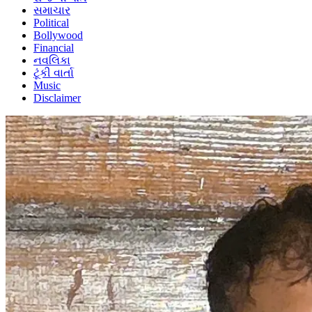
સમાચાર
Political
Bollywood
Financial
નવલિકા
ટૂંકી વાર્તા
Music
Disclaimer