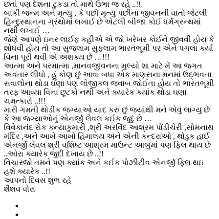
છતાં પણ દેશના ટુકડા તો માથે ઉભા જ રહે ..!!
બાકી જન્મ અને મૃત્યુ , કે પછી મૃત્યુ પછીના જીવનની વાતો જેટલી
હિન્દુસ્થાનના ગ્રંથોમાં લખાઈ છે એટલી બીજા કોઈ ધર્મગ્રન્થમાં
નથી લખાઈ …
જેણે આપણે ઇનર લાઈફ કહીએ એ જો ખરેખર કોઈને જીવવી હોય કે
શોધવી હોય તો આ સુજલામ સુફલામ ભારતભૂમી પર એને પગલા કર્યા
વિના પૂરી થવી એ અશક્ય છે …!!!
આત્મા અને પરમાત્મા ,માનવજીવનના મુલ્યો શા માટે મેં આ જગત
અવતાર લીધો , હું કોણ છું આવા બધા એક માણસના મનમાં ઉદ્ભવતા
સવાલોના થોડા ઘણા પણ લોજીકલ જવાબ જોઈતા હોય તો ભારતભૂમી
તરફ આવ્યા વિના છૂટકો નથી અને ક્યારેક ક્યાંક થોડા ઘણા
ચમત્કારો ..!!!
મારી ગમતી થોડીક જગ્યાઓ યાદ કરું છું જ્યાંથી મને એવું લાગ્યું છે
કે આ જગ્યાઓનું એનર્જી લેવલ કઈક જુદું છે …
વિવેકાનંદ રોક કન્યાકુમારી ,શ્રી અરવિંદ આશ્રમ પોંડીચેરી ,સોમનાથ
મંદિર ,અને આખે આખો હિમાલય અને એની કન્દરાઓ , થોડુક હાઈ
એનર્જી લેવલ શ્રી વશિષ્ટ આશ્રમ માઉન્ટ આબુમાં પણ ફિલ થાય છે
..ઓરા ક્યારેક જુદી દેખાય છે ..!!
વિચારજો તમને પણ ક્યાંક અને કઈક પોઝીટીવ એનર્જી ફિલ થઇ
હશે ક્યારેક ..!!
આપનો દિવસ શુભ રહે
શૈશવ વોરા