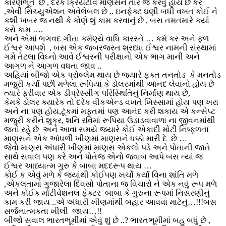
કારણભૂત છે , દરેક ક્રિયેટીવ માણસને તારે જે કરવું હોય છે કર
,એવી સિચ્યુએશન અવેલેબલ છે .. ઇનફેક્ટ ઘણી બધી વખત કોઈ ને
કશી ખબર જ નથી કે કોણે શું કામ કરવાનું છે , બસ તમતમારે કર્યા
કરો કામ ….
અને એમાં ભગવદ ગીતા કર્મણ્યે વાધિ કારસ્તે … કર્મ કર અને ફળ
ઈશ્વર આપશે , બસ એક જબરજસ્ત શ્રધ્ધા ઈશ્વર નામની સંસ્થામાં
ગમે તેટલા વિઘ્નો આવે ઈશ્વરની પરીક્ષાનો એક ભાગ માની અને
આગળ ને આગળ વધતા જાવ ..
અહિયાં બીજો એક પ્રોબ્લેમ થાય છે જયારે ફક્ત તનતોડ કે મનતોડ
મજુરી કર્યા પછી મળેલા રૂપિયા કે ડોલરમાંથી આંનદ લેવાનો હોય છે
ત્યારે ફરીવાર એક ડીપ્રેસ્સીગ પરિસ્થિતિનું નિર્માણ થાય છે,
કેમકે ડોલર ક્યારેક તો દરેક વીકએન્ડ વખતે ખિસ્સામાં હોય પણ ખરા
અને ના પણ હોય,ટૂંકમાં મફતમાં પણ આનંદ કરી શકાય એ કન્સેપ્ટ
મજુરી કરીને શુક્ર, શનિ રવિમાં રૂપિયા ઉડાડવાવાળા ના જીવનમાંથી
જતો રહે છે અને આવા સમયે જયારે કોઈ એકાદી મોટી નિષ્ફળતા
માણસને એક આંધળી ખીણમાં માણસને ધક્કો મારી દે છે …
જેવો માણસ અંધારી ખીણમાં માણસ એકલો પડે અને પોતાની જાતે
સાથે સવાલ પણ કરે અને પોતેજ એનો જવાબ આપે બસ ત્યાં જ
ઈશ્વર આધ્યાત્મ ગુરુ કે બાબા મદદરૂપ થાય …
કોઈ ક એવું મળે કે જ્યાંથી કોઈપણ ખર્ચો કર્યા વિના શાંતિ મળે
,એકલતામાં ગુજારેલા દિવસો પોતાના જ વિચારો ને એક નવું રૂપ મળે
અને કોઈક મોટીવેશનલ ફેક્ટર બાબા કે ગુરુના રૂપમાં નિસરણીનું
કામ કરી જાય ..એ અંધારી ખીણમાંથી બહાર આવવા માટેનું…!!!બસ
સર્જનાત્મકતા ખીલી જાય…!!
બીજો સવાલ ભારતભૂમીમાં એવું શું છે ..? ભારતભૂમીમાં બહુ બધું છે ,