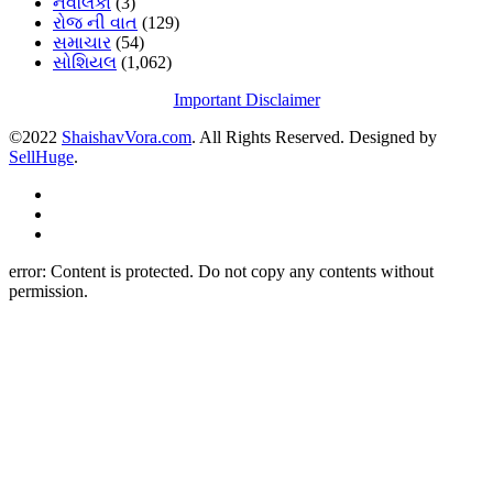
નવલિકા
(3)
રોજ ની વાત
(129)
સમાચાર
(54)
સોશિયલ
(1,062)
Important Disclaimer
©2022
ShaishavVora.com
. All Rights Reserved. Designed by
SellHuge
.
error:
Content is protected. Do not copy any contents without
permission.