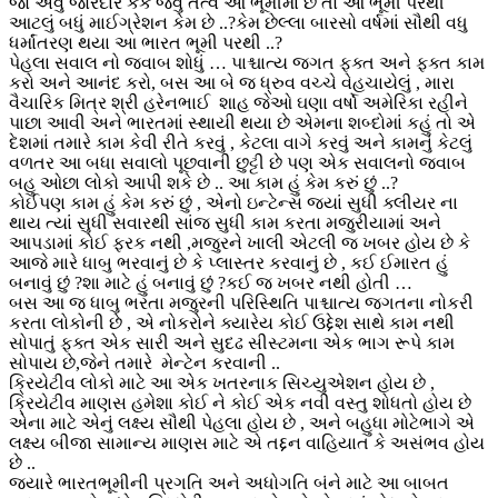
જો એવું જોરદાર કૈક જેવું તત્વ આ ભૂમીમાં છે તો આ ભૂમી પરથી
આટલું બધું માઈગ્રેશન કેમ છે ..?કેમ છેલ્લા બારસો વર્ષમાં સૌથી વધુ
ધર્માંતરણ થયા આ ભારત ભૂમી પરથી ..?
પેહલા સવાલ નો જવાબ શોધું … પાશ્ચાત્ય જગત ફક્ત અને ફક્ત કામ
કરો અને આનંદ કરો, બસ આ બે જ ધ્રુવ વચ્ચે વેહચાયેલું , મારા
વૈચારિક મિત્ર શ્રી હરેનભાઈ શાહ જેઓ ઘણા વર્ષો અમેરિકા રહીને
પાછા આવી અને ભારતમાં સ્થાયી થયા છે એમના શબ્દોમાં કહું તો એ
દેશમાં તમારે કામ કેવી રીતે કરવું , કેટલા વાગે કરવું અને કામનું કેટલું
વળતર આ બધા સવાલો પૂછવાની છુટ્ટી છે પણ એક સવાલનો જવાબ
બહુ ઓછા લોકો આપી શકે છે .. આ કામ હું કેમ કરું છું ..?
કોઈપણ કામ હું કેમ કરું છું , એનો ઇન્ટેન્સ જ્યાં સુધી ક્લીયર ના
થાય ત્યાં સુધી સવારથી સાંજ સુધી કામ કરતા મજુરીયામાં અને
આપડામાં કોઈ ફરક નથી ,મજુરને ખાલી એટલી જ ખબર હોય છે કે
આજે મારે ધાબુ ભરવાનું છે કે પ્લાસ્તર કરવાનું છે , કઈ ઈમારત હું
બનાવું છું ?શા માટે હું બનાવું છું ?કઈ જ ખબર નથી હોતી …
બસ આ જ ધાબુ ભરતા મજુરની પરિસ્થિતિ પાશ્ચાત્ય જગતના નોકરી
કરતા લોકોની છે , એ નોકરોને ક્યારેય કોઈ ઉદ્દેશ સાથે કામ નથી
સોપાતું ફક્ત એક સારી અને સુદઢ સીસ્ટમના એક ભાગ રૂપે કામ
સોપાય છે,જેને તમારે મેન્ટેન કરવાની ..
ક્રિયેટીવ લોકો માટે આ એક ખતરનાક સિચ્યુએશન હોય છે ,
ક્રિયેટીવ માણસ હમેશા કોઈ ને કોઈ એક નવી વસ્તુ શોધતો હોય છે
એના માટે એનું લક્ષ્ય સૌથી પેહલા હોય છે , અને બહુધા મોટેભાગે એ
લક્ષ્ય બીજા સામાન્ય માણસ માટે એ તદ્દન વાહિયાત કે અસંભવ હોય
છે ..
જયારે ભારતભૂમીની પ્રગતિ અને અધોગતિ બંને માટે આ બાબત