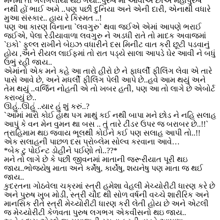
મનમાં તો ગલગલીયા થઇ ગયા..પુરુષ માં આવીએ છીએ મહાપુરુષ
નથી હોં ભાઈ અમે ..પણ પછી દુનિયા અને એની દારી, એનાથી વધારે
મુઆ સંસ્કાર.. હાય રે કિસ્મત ..!
પણ આ કારણ વિનાના `લવગુરુ` થવા જઈએ એમાં આપણે ભરાઈ
જઈએ, પેલા રેડીયાવાળા લવગુરુ ને અડધી રાતે તો માદક અવાજમાં
`ઇકો` ફુલ્લ રાખીને બેઇઝ વધારીને દસ મિનીટ વાત કરી છૂટી પડવાનું
હોય ,અને રીયલ લાઈફમાં તો રાત પડ્યે સાલા આપડે ઘેર આવી ને બધું
ઉભું રહી જાય..
એમાંનો એક મને કહે આ તારો હીરો છે ને ફાધર્લી ફીલિંગ લેવા એ તારે
પાસે આવે છે, અને મધર્લી ફીલિંગ પેલી આપે છે..હવે આમ થયું અને
તેમ થયું ..વર્જિન નોહતી એ તો ખબર હતી, પણ આ તો લાગે છે એબોર્ટ
કરાવ્યું છે..
ઊહું..ઊહું ..યાર હું શું કરું..?
`આમાં મારો કોઈ હાથ પગ માથું કઈ નથી બાપા મને છોડ ને નહિ સલાહ
આપું કે વન મેન વુમન થા બસ .. તું તારે ટીંડર ઉપર જ બરાબર છે..!!`
ત્રાહિમામ થઇ જવાય ભૂલથી કોઈને કઈ પણ સલાહ આપી તો..!!
એક સલાહની પાછળ દસ પ્રોબ્લેમ સોલ્વ કરવાના આવે…
*બેક ટુ પોઈન્ટ ડોહીને પઈણો તો..??*
મને તો લાગે છે કે પછી જીવનમાં માતાની જરૂરીયાત પૂરી થઇ
જાય..ભોજયેષુ માતા અને કર્મેષુ, કાર્યેષુ, શયનેષુ પણ માતા જ થઈ
જાય..
કુદરતના ગોઠવેલા ચક્રમાં સ્ત્રી હમેશા વેહલી મેચ્યોરીટી ધારણ કરે છે
અને પુરુષ ખુબ મોડી, સ્ત્રી ચૌદ થી સોળ વર્ષની વચ્ચે શારીરિક અને
માનસિક રીતે સ્ત્રી મેચ્યોરીટી ધારણ કરી લેતી હોય છે અને એટલી
જ મેચ્યોરીટી કેળવતા પુરુષ લગભગ એકવીસનો થઇ જાય..