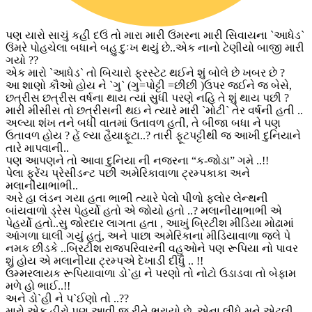
પણ યારો સાચું કહી દઉં તો મારા મારી ઉંમરના મારી સિવાયના `આધેડ`
ઉંમરે પોહચેલા બધાને બહુ દુઃખ થયું છે..એક નાનો ટેણીયો બાજી મારી
ગયો ??
એક મારો `આધેડ` તો બિચારો ફ્રસ્ટેટ થઈને શું બોલે છે ખબર છે ?
આ શાણો કૌઓ હોય ને `ગુ` (ગુ=પોટ્ટી =છીછી )ઉપર જઈને જ બેસે,
છત્રીસ છત્રીસ વર્ષના થાય ત્યાં સુધી પરણે નહિ તે શું થાય પછી ?
મારી મીસીસ તો છત્રીસની થઇ ને ત્યારે મારી `મોટી` તેર વર્ષની હતી ..
અલ્યા શંખ તને બધી વાતમાં ઉતાવળ હતી, તે બીજા બધા ને પણ
ઉતાવળ હોય ? હેં લ્યા હૈયાફૂટા..? તારી ફૂટપટ્ટીથી જ આખી દુનિયાને
તારે માપવાની..
પણ આપણને તો આવા દુનિયા ની નજરના “ક-જોડા” ગમે ..!!
પેલા ફ્રેંચ પ્રેસીડન્ટ પછી અમેરિકાવાળા ટ્રમ્પકાકા અને
મલાનીયાભાભી..
અરે હા લંડન ગયા હતા ભાભી ત્યારે પેલો પીળો ફ્લોર લેન્થની
બાંયવાળો ડ્રેસ પેહર્યો હતો એ જોયો હતો ..? મલાનીયાભાભી એ
પેહર્યો હતો..સુ જોરદાર લાગતા હતા , આખું બ્રિટીશ મીડિયા મોઢામાં
આંગળા ઘાલી ગયું હતું, અને પાછા અમેરિકાના મીડિયાવાળા જલે પે
નમક છીડકે ..બ્રિટીશ રાજપરિવારની વહુઓને પણ રૂપિયા નો પાવર
શું હોય એ મલાનીયા ટ્રમ્પએ દેખાડી દીધું .. !!
ઉમ્મરલાયક રૂપિયાવાળા ડો`હા ને પરણો તો નોટો ઉડાડવા તો બેફામ
મળે હો ભાઈ..!!
અને ડો`હી ને પ`ઈણો તો ..??
મારો એક હીરો પણ આવી જ રીતે ભરાયો છે..એના લીધે મને એટલી