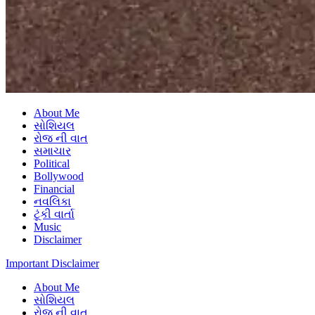
About Me
સોશિયલ
રોજ ની વાત
સમાચાર
Political
Bollywood
Financial
નવલિકા
ટૂંકી વાર્તા
Music
Disclaimer
Important Disclaimer
About Me
સોશિયલ
રોજ ની વાત