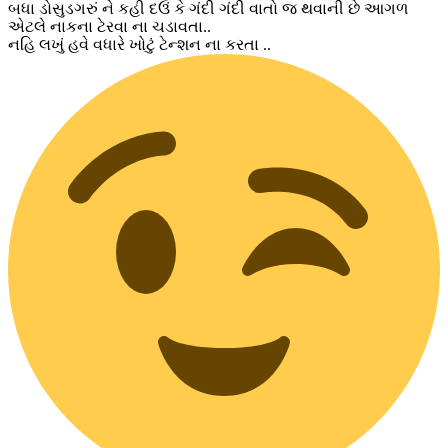
બધા ડોસુડગરું ને કહી દઉં કે ગંદી ગંદી વાતો જ થવાની છે આગળ
એટલે નાકના ટેરવા ના ચડાવતા..
નહિ લખું હવે વધારે ખોટું ટેન્શન ના કરતા ..