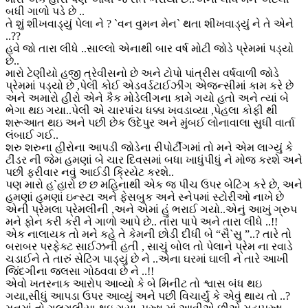
બધી ગાળો પડે છે ..
તે શું શીખવાડ્યું પેલા ને ? `વન વુમન મેન` થતા શીખવાડ્યું ને તે એને
..??
હવે જો તારા લીધે ..સાલ્લો એનાથી બાર વર્ષ મોટી જોડે પ્રેમમાં પડ્યો
છે..
મારો ટેણીયો હજી ત્રેવીસનો છે અને ટોપો પાંત્રીસ વર્ષવાળી જોડે
પ્રેમમાં પડ્યો છે ,પેલી કોઈ એડવર્ડટાઈઝીંગ એજન્સીમાં કામ કરે છે
અને અમારો હીરો એને કૈક મોડેલીંગના કામે ગયો હતો અને ત્યાં બે
ભેગા થઇ ગયા..પેલી એ ચારપાંચ ધક્કા ખવડાવ્યા ,પેહલા કોફી થી
શરૂઆત થઇ અને પછી છેક ઉદેપુર અને મુંબઈ લોનાવાલા સુધી વાર્તા
લંબાઈ ગઈ..
શરુ શરુના હીરોના આપડી જોડેના રીપોર્ટીંગમાં તો મને એમ લાગ્યું કે
ટીંડર ની જેમ હમણાં બે ચાર દિવસમાં બધા ખાધુંપીધું ને મોજ કરશે અને
પછી ફરીવાર નવું આઈડી ક્રિયેટ કરશે..
પણ મારો હ`હારો છ છ મહિનાથી એક જ પીચ ઉપર બેટિંગ કરે છે, અને
હમણાં હમણાં ઇન્સ્ટા અને ફેસબુક અને સ્નેપમાં સ્ટોરીઓ નાખે છે
એની પ્રેમલા પ્રેમલીની ,અને એમાં હું ભરાઈ ગયો..એનું આખું ગ્રુપ
મને ફોન કરી કરી ને ગાળો આપે છે.. તારા પાપે અને તારા લીધે ..!!
એક નાલાયક તો મને કહે તે કેમની છોડી દીધી બે “સૈ`સુ ”..? તારે તો
બરાબર પરફેક્ટ સાઈઝની હતી , સાચું બોલ તો પેલાને પ્રેમ ના રવાડે
ચડાઈને તે તારું સેટિંગ પાડ્યું છે ને ..એના ઘરમાં ઘાલી ને તારે આખી
જિંદગીના જલસા ગોઠવવા છે ને ..!!
એવો ખતરનાક આરોપ આવ્યો કે બે મિનીટ તો શ્વાસ બંધ થઇ
ગયા,સીધું આપડા ઉપર આવ્યું અને પછી વિચાર્યું કે એવું થાય તો ..?