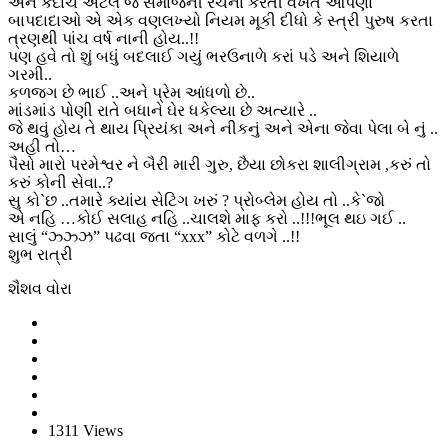
અને કદાચ એટલે જ સમાજની રચના કરતી વખતે આપણા
બાપદાદાઓ એ એક વણલખ્યો નિયમ મૂકી દીધો કે સ્ત્રી પુરુષ કરતા
ત્રણથી પાંચ વર્ષ નાની હોય..!!
પણ હવે તો શું બધું બદલાઈ ગયું ભરઉનાળે કરાં પડે અને શિયાળે
ગરમી..
કળજગ છે ભાઈ ..અને પ્રેમ આંધળો છે..
માંડમાંડ પોણી રાતે બધાને ઘેર ધકેલ્યા છે અત્યારે ..
જે થવું હોય તે થાય પ્રિયંકા અને નીકનું અને એના જેવા પેલા બે નું ..
અહી તો…
પૈસો મારો પરમેશ્વર ને બૈરી મારી ગુરુ, છૈયા છોકરા શાલીગ્રામ ,કરું તો
કરું કોની સેવા..?
સુ કો`છ ..તમારે ક્યાંય સેટિંગ ખરું ? પ્રોબ્લેમ હોય તો ..કે`જો
એ નહિ …કોઈ સલાહ નહિ ..ચાલશે માફ કરો ..!!!ભૂલ થઇ ગઈ ..
સાલું “ઝ્ઝ્ઝ” પઢવા જતા “xxx” કોટે વળગે ..!!
શુભ રાત્રી
શૈશવ વોરા
1311 Views