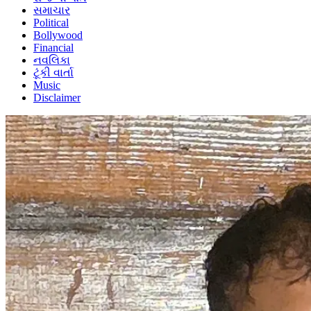
સમાચાર
Political
Bollywood
Financial
નવલિકા
ટૂંકી વાર્તા
Music
Disclaimer