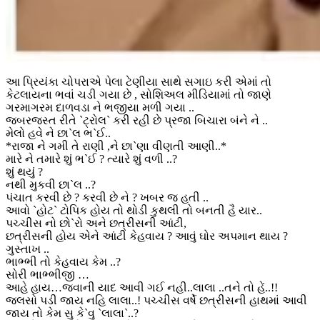
આ પ્રિયંકા ચોપરાએ પેલા ટેણીયા સાથે સગાઇ કરી એમાં તો
કેટલાયના ભવાં ચડી ગયા છે , સોશિઅલ મીડિયામાં તો જાણે
ગરમાગરમ દાળવડા ને ભજીયા મળી ગયા ..
જબરજસ્ત રીતે `ટ્રોલ` કરી રહી છે પ્રજા બિચારા બંને ને ..
મેલો હવે ને છા`લ ભ`ઈ..
*રાજા ને ગમી તે રાણી ,ને છા`ણા વીણતી આણી..*
મારે ને તમારે શું ભ`ઈ ? ત્યારે શું વળી ..?
શું થયું ?
નથી મુકવી છા`લ ..?
પંચાત કરવી છે ? કરવી છે ને ? ખબર જ હતી ..
આવો `હોટ` ટોપિક હોય તો થોડી કુથલી તો બનતી હૈ યાર..
પચ્ચીસ નો છો`રો અને છત્રીસની આંટી,
છત્રીસની હોય એને આંટી કેહવાય ? આવું ઘોર અપમાન થાય ?
ગુસ્તાખ ..
ભાભ્ભી તો કેહવાય કેમ ..?
સોરી ભાભ્ભીજી …
આહે હાય…જવાની યાદ આવી ગઈ નહી..લાલા ..તને તો હેં..!!
જલસો પડી જાય નહિ લાલા..! પચ્ચીસ વર્ષે છત્રીસની હાથમાં આવી
જાય તો કેમ સુ કે`વુ `લાલા`..?